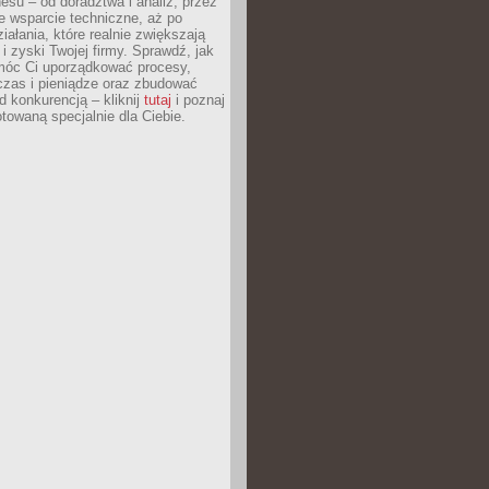
esu – od doradztwa i analiz, przez
 wsparcie techniczne, aż po
iałania, które realnie zwiększają
i zyski Twojej firmy. Sprawdź, jak
óc Ci uporządkować procesy,
czas i pieniądze oraz zbudować
 konkurencją – kliknij
tutaj
i poznaj
otowaną specjalnie dla Ciebie.