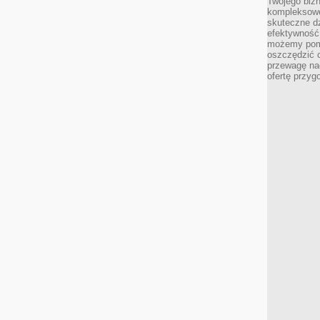
Twojego bizn
kompleksowe
skuteczne dz
efektywność 
możemy pom
oszczędzić 
przewagę nad
ofertę przyg