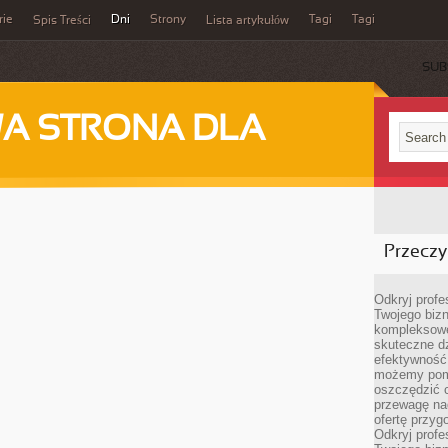
rie
Dni
Strony
Tagi
Tagi
Spis Treści
Lista artykułów
SUB
A STRONA DLA
Przeczyt
Odkryj prof
Twojego bizn
kompleksowe
skuteczne dz
efektywność 
możemy pom
oszczędzić 
przewagę nad
ofertę przyg
Odkryj prof