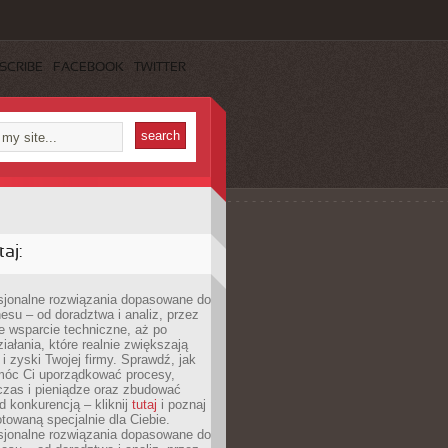
SCRIBE
FACEBOOK
TWITTER
aj:
esjonalne rozwiązania dopasowane do
esu – od doradztwa i analiz, przez
 wsparcie techniczne, aż po
iałania, które realnie zwiększają
i zyski Twojej firmy. Sprawdź, jak
óc Ci uporządkować procesy,
czas i pieniądze oraz zbudować
 konkurencją – kliknij
tutaj
i poznaj
otowaną specjalnie dla Ciebie.
esjonalne rozwiązania dopasowane do