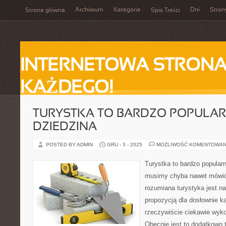
Archiwum
Kategorie
Dni
Stron
Strona główna
Spis Treści
INTERNETOWA STRONA
KAŻDEGO!
TURYSTKA TO BARDZO POPULA
DZIEDZINA
POSTED BY ADMIN
GRU - 3 - 2025
MOŻLIWOŚĆ KOMENTOWAN
Turystka to bardzo popular
musimy chyba nawet mówić
rozumiana turystyka jest n
propozycją dla dosłownie k
rzeczywiście ciekawie wyko
Obecnie jest to dodatkowo 