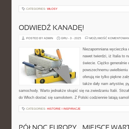
CATEGORIES:
WŁOSY
ODWIEDŹ KANADĘ!
POSTED BY ADMIN
GRU - 3 - 2025
MOŻLIWOŚĆ KOMENTOWAN
Niezapomniana wycieczka do
nawet twierdzi, iż Italia to 
świecie. Ciężko generalnie 
powszechnemu uwielbieniu 
oferują nie tylko piękne zab
także dały nam artystów, p
samochody. Warto jednakże skupić się na zwiedzaniu Italii. Strzał
do Włoch dostać się samolotem. Z Polski codziennie latają samolot
CATEGORIES:
HISTORIE I INSPIRACJE
PÓŁNOC EUROPY – MIEJSCE WAR