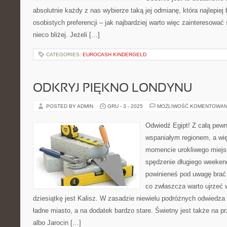
absolutnie każdy z nas wybierze taką jej odmianę, która najlepiej
osobistych preferencji – jak najbardziej warto więc zainteresowa
nieco bliżej. Jeżeli […]
CATEGORIES:
EUROCASH KINDERGELD
ODKRYJ PIĘKNO LONDYNU
POSTED BY ADMIN
GRU - 3 - 2025
MOŻLIWOŚĆ KOMENTOWAN
Odwiedź Egipt! Z całą pewn
wspaniałym regionem, a wię
momencie urokliwego miejs
spędzenie długiego weekend
powinieneś pod uwagę brać 
co zwłaszcza warto ujrzeć
dziesiątkę jest Kalisz. W zasadzie niewielu podróżnych odwiedza 
ładne miasto, a na dodatek bardzo stare. Świetny jest także na p
albo Jarocin […]