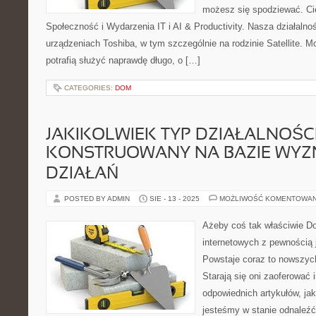
możesz się spodziewać. Ci
Społeczność i Wydarzenia IT i AI & Productivity. Nasza działalno
urządzeniach Toshiba, w tym szczególnie na rodzinie Satellite. M
potrafią służyć naprawdę długo, o […]
CATEGORIES:
DOM
JAKIKOLWIEK TYP DZIAŁALNOŚCI
KONSTRUOWANY NA BAZIE WY
DZIAŁAŃ
POSTED BY ADMIN
SIE - 13 - 2025
MOŻLIWOŚĆ KOMENTOWA
Ażeby coś tak właściwie D
internetowych z pewnością j
Powstaje coraz to nowszyc
Starają się oni zaoferować
odpowiednich artykułów, jak
jesteśmy w stanie odnaleźć