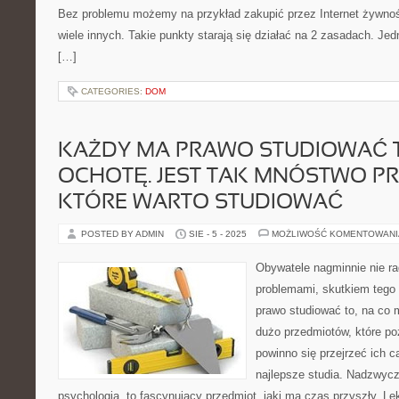
Bez problemu możemy na przykład zakupić przez Internet żywność,
wiele innych. Takie punkty starają się działać na 2 zasadach. Jedn
[…]
CATEGORIES:
DOM
KAŻDY MA PRAWO STUDIOWAĆ T
OCHOTĘ. JEST TAK MNÓSTWO P
KTÓRE WARTO STUDIOWAĆ
POSTED BY ADMIN
SIE - 5 - 2025
MOŻLIWOŚĆ KOMENTOWAN
Obywatele nagminnie nie ra
problemami, skutkiem teg
prawo studiować to, na co 
dużo przedmiotów, które po
powinno się przejrzeć ich ca
najlepsze studia. Nadzwycz
psychologia, to fascynujący przedmiot, jaki ma czas przyszły. Le