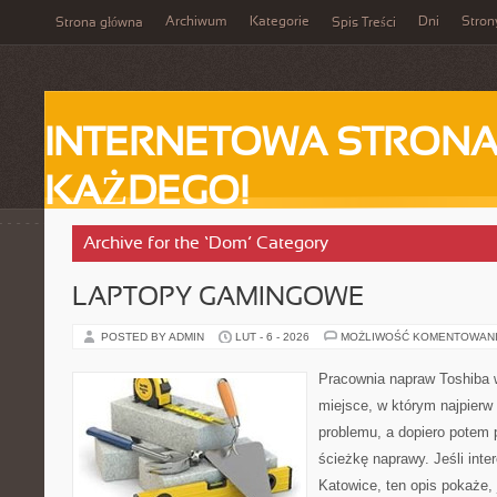
Archiwum
Kategorie
Dni
Stron
Strona główna
Spis Treści
INTERNETOWA STRONA
KAŻDEGO!
Archive for the ‘Dom’ Category
LAPTOPY GAMINGOWE
POSTED BY ADMIN
LUT - 6 - 2026
MOŻLIWOŚĆ KOMENTOWAN
Pracownia napraw Toshiba w
miejsce, w którym najpier
problemu, a dopiero potem 
ścieżkę naprawy. Jeśli inte
Katowice, ten opis pokaże,