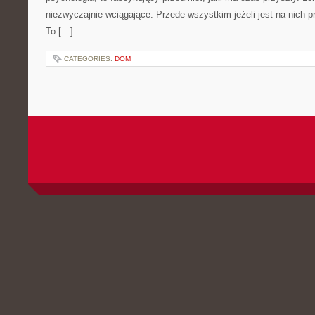
niezwyczajnie wciągające. Przede wszystkim jeżeli jest na nich 
To […]
CATEGORIES:
DOM