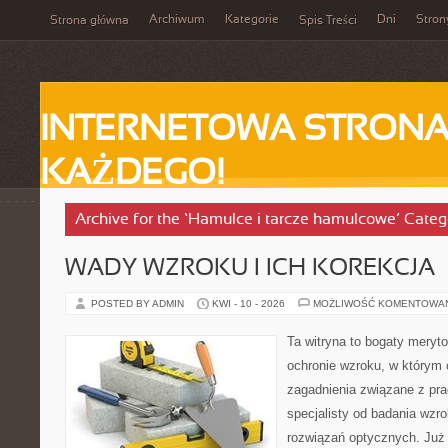
Archiwum
Kategorie
Dni
Stron
Strona główna
Spis Treści
INTERNETOWA STRONA
KAŻDEGO!
Archive for the ‘Hamulce i tarcze hamulcowe’ Categ
WADY WZROKU I ICH KOREKCJA
POSTED BY ADMIN
KWI - 10 - 2026
MOŻLIWOŚĆ KOMENTOWA
Ta witryna to bogaty meryt
ochronie wzroku, w którym 
zagadnienia związane z prac
specjalisty od badania wzr
rozwiązań optycznych. Już 