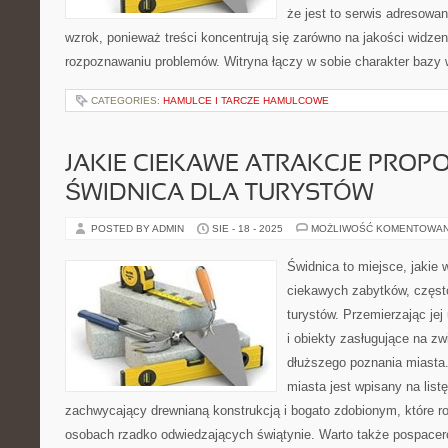
że jest to serwis adresowa
wzrok, ponieważ treści koncentrują się zarówno na jakości widzeni
rozpoznawaniu problemów. Witryna łączy w sobie charakter bazy 
CATEGORIES:
HAMULCE I TARCZE HAMULCOWE
JAKIE CIEKAWE ATRAKCJE PROP
ŚWIDNICA DLA TURYSTÓW
POSTED BY ADMIN
SIE - 18 - 2025
MOŻLIWOŚĆ KOMENTOWA
Świdnica to miejsce, jakie w
ciekawych zabytków, częst
turystów. Przemierzając jej
i obiekty zasługujące na zw
dłuższego poznania miasta
miasta jest wpisany na lis
zachwycający drewnianą konstrukcją i bogato zdobionym, które r
osobach rzadko odwiedzających świątynie. Warto także pospacer