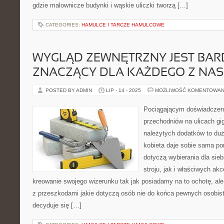
gdzie malownicze budynki i wąskie uliczki tworzą […]
CATEGORIES:
HAMULCE I TARCZE HAMULCOWE
WYGLĄD ZEWNĘTRZNY JEST BA
ZNACZĄCY DLA KAŻDEGO Z NAS
POSTED BY ADMIN
LIP - 14 - 2025
MOŻLIWOŚĆ KOMENTOWAN
Pociągającym doświadczen
przechodniów na ulicach g
należytych dodatków to du
kobieta daje sobie sama po
dotyczą wybierania dla sie
stroju, jak i właściwych a
kreowanie swojego wizerunku tak jak posiadamy na to ochotę, ale
z przeszkodami jakie dotyczą osób nie do końca pewnych osobist
decyduje się […]