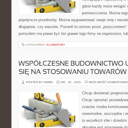
gdzie każdy może wstąpić 
pomieszczenia. Można tego
pojedyncze przedmioty. Można wygrawerować swoje imię i nazw
długopisie, czy wazonie. Pozwoli to ustrzec przez „pożyczeniem”
pomysłem ma prawo być też grawer logo firmy na organizerze, lu
CATEGORIES:
KLAWIATURY
WSPÓŁCZESNE BUDOWNICTWO 
SIĘ NA STOSOWANIU TOWARÓW
POSTED BY ADMIN
SIE - 20 - 2025
MOŻLIWOŚĆ KOMENTOWA
Chcąc dorównać prognozow
Chcąc sprostać przewidyw
czasów, trzeba konstruować 
nowomodne, oszczędne i e
to wszelkich sfer i dziedzi
aktualne jest stosowanie dz