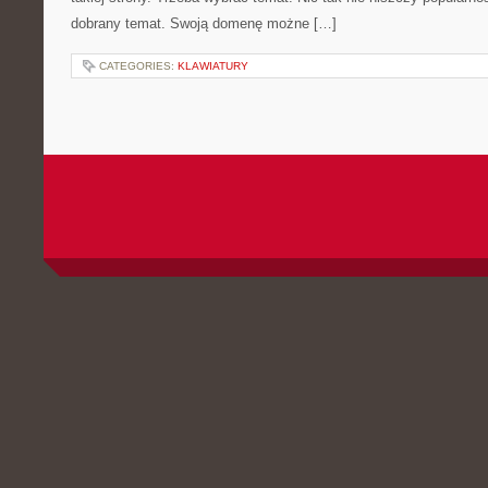
dobrany temat. Swoją domenę możne […]
CATEGORIES:
KLAWIATURY