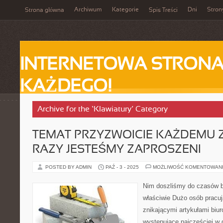
Archiwum
Kategorie
Dni
Stron
Strona główna
Spis Treści
INTERNETOWA STRONA
KAŻDEGO!
Archive for the ‘Klawiatury’ Category
TEMAT PRZYZWOICIE KAŻDEMU Z
RAZY JESTEŚMY ZAPROSZENI
POSTED BY ADMIN
PAŹ - 3 - 2025
MOŻLIWOŚĆ KOMENTOWAN
Nim doszliśmy do czasów b
właściwie Dużo osób pracuj
znikającymi artykułami biur
występujące najczęściej w 