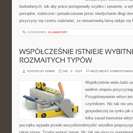
budowlanych, tak aby prace postępowały szybko i sprawnie, a w
porządne, stateczne i ponadczasowe przez niesłychanie długi okr
przyczyny się czemu zadziwiać, że niesamowitą famą raduje się te
CATEGORIES:
KLAWIATURY
WSPÓŁCZEŚNIE ISTNIEJE WYBITN
ROZMAITYCH TYPÓW
POSTED BY ADMIN
SIE - 3 - 2025
MOŻLIWOŚĆ KOMENTOWAN
Współcześnie wielu ludzi u
wielkim stopniu przyczyniaj
Przygotowywanie witryn je
czynnikiem. Nic tak nie uma
gospodarczej na rynku jak 
kilka zasad tworzenia witr
początku wypada przede wszystkimobmyślić wszelkie propozycje 
takiej strony. Trzeba wybrać temat. Nic tak nie niszczy popularnoś