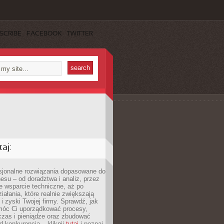
SCRIBE
FACEBOOK
TWITTER
aj:
esjonalne rozwiązania dopasowane do
esu – od doradztwa i analiz, przez
 wsparcie techniczne, aż po
iałania, które realnie zwiększają
i zyski Twojej firmy. Sprawdź, jak
óc Ci uporządkować procesy,
czas i pieniądze oraz zbudować
 konkurencją – kliknij
tutaj
i poznaj