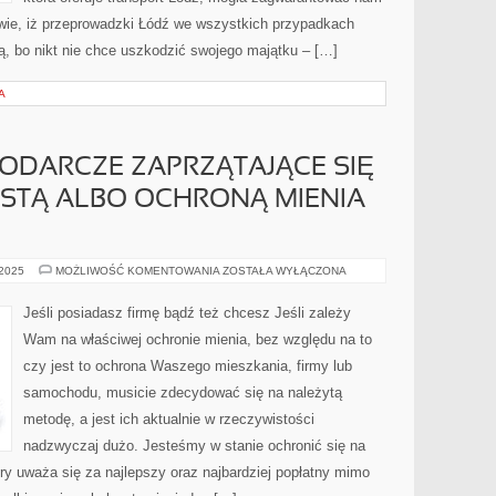
 wie, iż przeprowadzki Łódź we wszystkich przypadkach
, bo nikt nie chce uszkodzić swojego majątku – […]
A
ODARCZE ZAPRZĄTAJĄCE SIĘ
STĄ ALBO OCHRONĄ MIENIA
JEDNOSTKI
 2025
MOŻLIWOŚĆ KOMENTOWANIA
ZOSTAŁA WYŁĄCZONA
GOSPODARCZE
ZAPRZĄTAJĄCE
SIĘ
Jeśli posiadasz firmę bądź też chcesz Jeśli zależy
OCHRONĄ
OSOBISTĄ
Wam na właściwej ochronie mienia, bez względu na to
ALBO
OCHRONĄ
czy jest to ochrona Waszego mieszkania, firmy lub
MIENIA
ZBIJAJĄ
samochodu, musicie zdecydować się na należytą
OBECNIE
metodę, a jest ich aktualnie w rzeczywistości
nadzwyczaj dużo. Jesteśmy w stanie ochronić się na
óry uważa się za najlepszy oraz najbardziej popłatny mimo