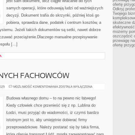
jest sam dokument, lecz ciągłe wracanie do tych
ofertę przyg
samych operacji, które odsuwają ludzi od ważniejszych
Odkryj prof
Twojego bizn
decyzji. Dokument trafia do skrzynki, później ktoś go
kompleksowe
pobiera, sprawdza dane, podatek i centrum kosztów, a
skuteczne dz
efektywność 
ystemu. Jeżeli takich dokumentów są setki, nawet dobrze
możemy pom
oszczędzić 
czuwać przeciążenie.Dlaczego manualne przepisywanie
przewagę nad
espołu […]
ofertę przyg
A
DNYCH FACHOWCÓW
SZUKAMY
2025
MOŻLIWOŚĆ KOMENTOWANIA
ZOSTAŁA WYŁĄCZONA
SOLIDNYCH
FACHOWCÓW
Budowa własnego domu – to na pewno nic łatwego!
Kiedy człowiek chce przenieść się z np. Lublina do
Łodzi, musi przyjąć do wiadomości, iż czymś bardzo
istotnym jest to, aby umiejętnie dobierać firmy
przeprowadzkowe. Należy postarać się by taka firma,
która oferuje transport Łódź, mogła zagwarantować nam