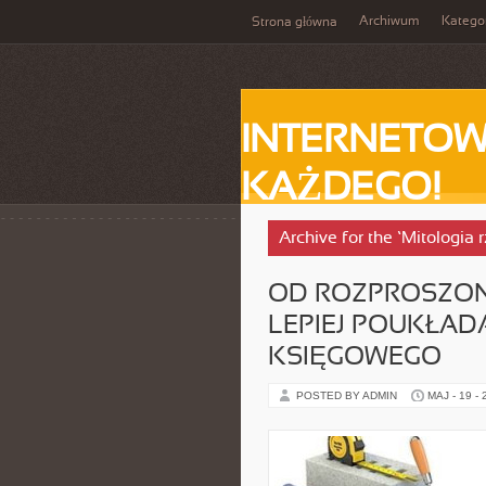
Archiwum
Katego
Strona główna
INTERNETOW
KAŻDEGO!
Archive for the ‘Mitologia
OD ROZPROSZO
LEPIEJ POUKŁA
KSIĘGOWEGO
POSTED BY ADMIN
MAJ - 19 -