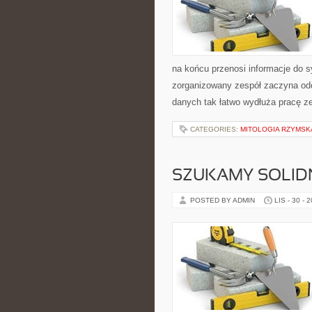
na końcu przenosi informacje do s
zorganizowany zespół zaczyna od
danych tak łatwo wydłuża pracę z
CATEGORIES:
MITOLOGIA RZYMSK
SZUKAMY SOLI
POSTED BY ADMIN
LIS - 30 - 