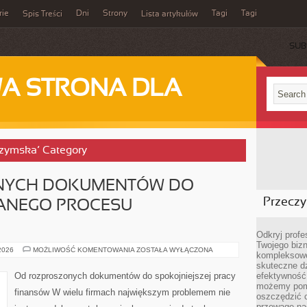
rie
Dni
Strony
Tagi
Tagi
Spis Treści
Lista artykułów
SUB
A STRONA DLA
 rzymska’ Category
NYCH DOKUMENTÓW DO
Przeczyt
DANEGO PROCESU
Odkryj prof
Twojego bizn
OD
 2026
MOŻLIWOŚĆ KOMENTOWANIA
ZOSTAŁA WYŁĄCZONA
kompleksowe
ROZPROSZONYCH
DOKUMENTÓW
skuteczne dz
DO
Od rozproszonych dokumentów do spokojniejszej pracy
efektywność 
LEPIEJ
możemy pom
POUKŁADANEGO
finansów W wielu firmach największym problemem nie
PROCESU
oszczędzić 
KSIĘGOWEGO
przewagę nad