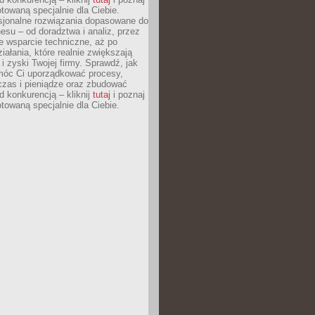
otowaną specjalnie dla Ciebie.
esjonalne rozwiązania dopasowane do
esu – od doradztwa i analiz, przez
 wsparcie techniczne, aż po
iałania, które realnie zwiększają
i zyski Twojej firmy. Sprawdź, jak
óc Ci uporządkować procesy,
czas i pieniądze oraz zbudować
 konkurencją – kliknij
tutaj
i poznaj
otowaną specjalnie dla Ciebie.