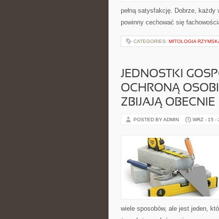
pełną satysfakcję. Dobrze, każdy
powinny cechować się fachowością
CATEGORIES:
MITOLOGIA RZYMSK
JEDNOSTKI GOSP
OCHRONĄ OSOBI
ZBIJAJĄ OBECNIE
POSTED BY ADMIN
WRZ - 15 -
wiele sposobów, ale jest jeden, kt