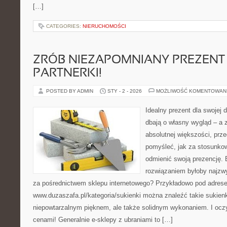
[…]
CATEGORIES:
NIERUCHOMOŚCI
ZRÓB NIEZAPOMNIANY PREZENT
PARTNERKI!
POSTED BY ADMIN
STY - 2 - 2026
MOŻLIWOŚĆ KOMENTOWAN
Idealny prezent dla swojej 
dbają o własny wygląd – a
absolutnej większości, prz
pomyśleć, jak za stosunkow
odmienić swoją prezencję
rozwiązaniem byłoby najzwy
za pośrednictwem sklepu internetowego? Przykładowo pod adres
www.duzaszafa.pl/kategoria/sukienki można znaleźć takie sukienki
niepowtarzalnym pięknem, ale także solidnym wykonaniem. I ocz
cenami! Generalnie e-sklepy z ubraniami to […]