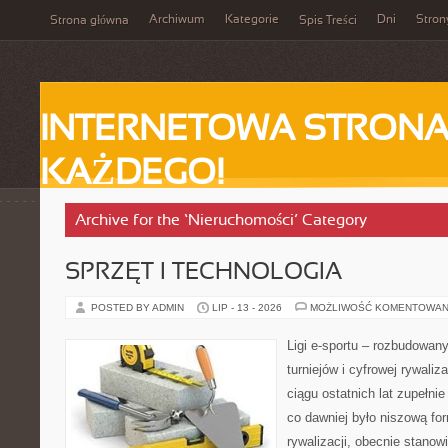
Archiwum
Kategorie
Dni
Stron
Strona główna
Spis Treści
INTERNETOWA STRONA
KAŻDEGO!
Archive for the ‘Nieruchomości’ Category
SPRZĘT I TECHNOLOGIA
POSTED BY ADMIN
LIP - 13 - 2026
MOŻLIWOŚĆ KOMENTOWAN
Ligi e-sportu – rozbudowany
turniejów i cyfrowej rywaliz
ciągu ostatnich lat zupełni
co dawniej było niszową f
rywalizacji, obecnie stanow