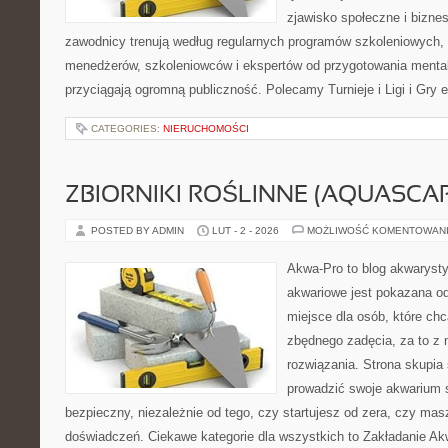
zjawisko społeczne i biznes
zawodnicy trenują według regularnych programów szkoleniowych, 
menedżerów, szkoleniowców i ekspertów od przygotowania mentaln
przyciągają ogromną publiczność. Polecamy Turnieje i Ligi i Gry e
CATEGORIES:
NIERUCHOMOŚCI
ZBIORNIKI ROŚLINNE (AQUASCAP
POSTED BY ADMIN
LUT - 2 - 2026
MOŻLIWOŚĆ KOMENTOWAN
Akwa-Pro to blog akwaryst
akwariowe jest pokazana od
miejsce dla osób, które ch
zbędnego zadęcia, za to z 
rozwiązania. Strona skupia
prowadzić swoje akwarium
bezpieczny, niezależnie od tego, czy startujesz od zera, czy masz
doświadczeń. Ciekawe kategorie dla wszystkich to Zakładanie Ak