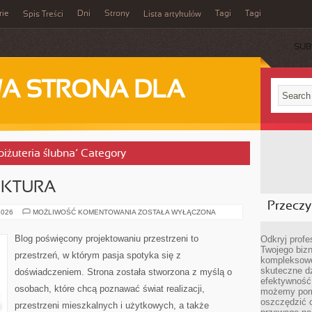
rie
Dni
Strony
Tagi
Tagi
Spis Treści
Lista artykułów
SUB
A STRONA DLA
 biżuteria ślubna’ Category
EKTURA
Przeczyt
POLSKA
2026
MOŻLIWOŚĆ KOMENTOWANIA
ZOSTAŁA WYŁĄCZONA
ARCHITEKTURA
Blog poświęcony projektowaniu przestrzeni to
Odkryj prof
Twojego bizn
przestrzeń, w którym pasja spotyka się z
kompleksowe
skuteczne dz
doświadczeniem. Strona została stworzona z myślą o
efektywność 
osobach, które chcą poznawać świat realizacji,
możemy pom
oszczędzić 
przestrzeni mieszkalnych i użytkowych, a także