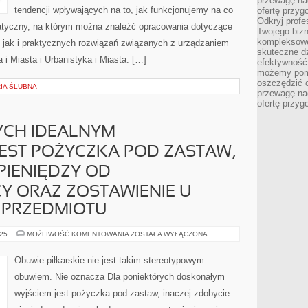
przewagę nad
tendencji wpływających na to, jak funkcjonujemy na co
ofertę przyg
Odkryj prof
atyczny, na którym można znaleźć opracowania dotyczące
Twojego bizn
kompleksowe
y, jak i praktycznych rozwiązań związanych z urządzaniem
skuteczne dz
i Miasta i Urbanistyka i Miasta. […]
efektywność 
możemy pom
oszczędzić 
RIA ŚLUBNA
przewagę nad
ofertę przyg
YCH IDEALNYM
EST POŻYCZKA POD ZASTAW,
 PIENIĘDZY OD
 ORAZ ZOSTAWIENIE U
 PRZEDMIOTU
DLA
025
MOŻLIWOŚĆ KOMENTOWANIA
ZOSTAŁA WYŁĄCZONA
PONIEKTÓRYCH
IDEALNYM
ROZWIĄZANIEM
Obuwie piłkarskie nie jest takim stereotypowym
JEST
POŻYCZKA
obuwiem. Nie oznacza Dla poniektórych doskonałym
POD
ZASTAW,
wyjściem jest pożyczka pod zastaw, inaczej zdobycie
CZYLI
ZDOBYCIE