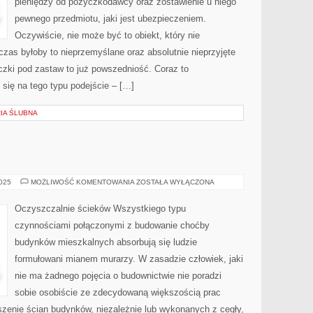
pieniędzy od pożyczkodawcy oraz zostawienie u niego
PIENIĘDZY
OD
POŻYCZKODAWCY
pewnego przedmiotu, jaki jest ubezpieczeniem.
ORAZ
ZOSTAWIENIE
Oczywiście, nie może być to obiekt, który nie
U
NIEGO
zas byłoby to nieprzemyślane oraz absolutnie nieprzyjęte
PEWNEGO
PRZEDMIOTU
zki pod zastaw to już powszedniość. Coraz to
 się na tego typu podejście – […]
RIA ŚLUBNA
BASENY
2025
MOŻLIWOŚĆ KOMENTOWANIA
ZOSTAŁA WYŁĄCZONA
Oczyszczalnie ścieków Wszystkiego typu
czynnościami połączonymi z budowanie choćby
budynków mieszkalnych absorbują się ludzie
formułowani mianem murarzy. W zasadzie człowiek, jaki
nie ma żadnego pojęcia o budownictwie nie poradzi
sobie osobiście ze zdecydowaną większością prac
szenie ścian budynków, niezależnie lub wykonanych z cegły,