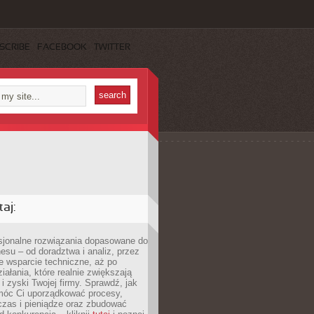
SCRIBE
FACEBOOK
TWITTER
aj:
esjonalne rozwiązania dopasowane do
esu – od doradztwa i analiz, przez
 wsparcie techniczne, aż po
iałania, które realnie zwiększają
i zyski Twojej firmy. Sprawdź, jak
óc Ci uporządkować procesy,
czas i pieniądze oraz zbudować