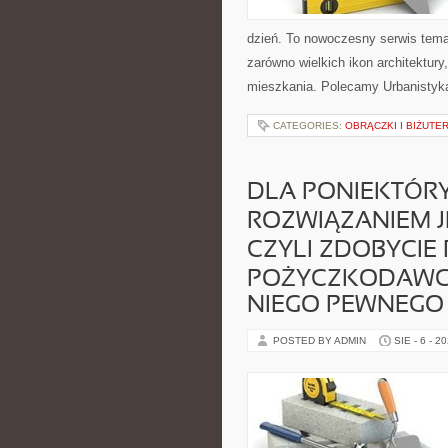
dzień. To nowoczesny serwis tem
zarówno wielkich ikon architektur
mieszkania. Polecamy Urbanistyka 
CATEGORIES:
OBRĄCZKI I BIŻUTE
DLA PONIEKTÓR
ROZWIĄZANIEM J
CZYLI ZDOBYCIE
POŻYCZKODAWCY
NIEGO PEWNEGO
POSTED BY ADMIN
SIE - 6 - 2