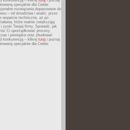
 konkurencją – kliknij
tutaj
i poznaj
otowaną specjalnie dla Ciebie.
esjonalne rozwiązania dopasowane do
esu – od doradztwa i analiz, przez
 wsparcie techniczne, aż po
iałania, które realnie zwiększają
i zyski Twojej firmy. Sprawdź, jak
óc Ci uporządkować procesy,
czas i pieniądze oraz zbudować
 konkurencją – kliknij
tutaj
i poznaj
otowaną specjalnie dla Ciebie.