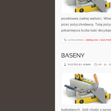
przedstawia żadnej wartości. Wówc
przez pożyczkodawcę. Tutaj pożyc
pokaźniejsza liczba ludzi decyduje
CATEGORIES:
OBRĄCZKI I BIŻUTE
BASENY
POSTED BY ADMIN
LIP - 31 - 
budowlanych. Jeśli chodzi o wzno