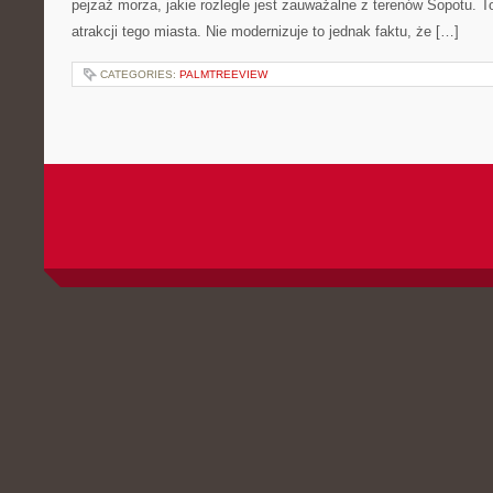
pejzaż morza, jakie rozlegle jest zauważalne z terenów Sopotu. T
atrakcji tego miasta. Nie modernizuje to jednak faktu, że […]
CATEGORIES:
PALMTREEVIEW