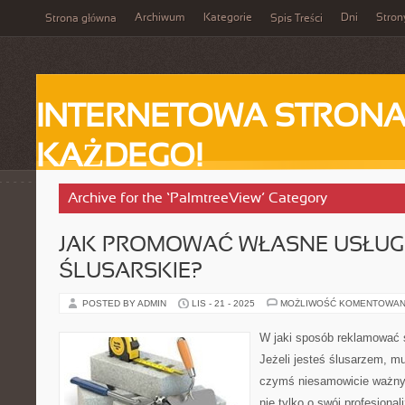
Archiwum
Kategorie
Dni
Stron
Strona główna
Spis Treści
INTERNETOWA STRONA
KAŻDEGO!
Archive for the ‘PalmtreeView’ Category
JAK PROMOWAĆ WŁASNE USŁUG
ŚLUSARSKIE?
POSTED BY ADMIN
LIS - 21 - 2025
MOŻLIWOŚĆ KOMENTOWAN
W jaki sposób reklamować s
Jeżeli jesteś ślusarzem, m
czymś niesamowicie ważny
nie tylko o swój profesjon