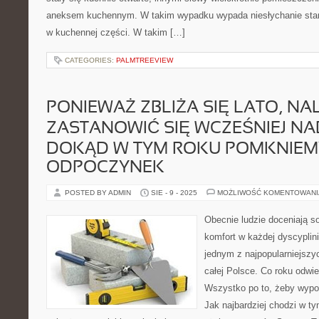
aneksem kuchennym. W takim wypadku wypada niesłychanie sta
w kuchennej części. W takim […]
CATEGORIES:
PALMTREEVIEW
PONIEWAŻ ZBLIŻA SIĘ LATO, N
ZASTANOWIĆ SIĘ WCZEŚNIEJ NA
DOKĄD W TYM ROKU POMKNIEM
ODPOCZYNEK
POSTED BY ADMIN
SIE - 9 - 2025
MOŻLIWOŚĆ KOMENTOWAN
Obecnie ludzie doceniają s
komfort w każdej dyscyplini
jednym z najpopularniejszy
całej Polsce. Co roku odwi
Wszystko po to, żeby wypo
Jak najbardziej chodzi w t