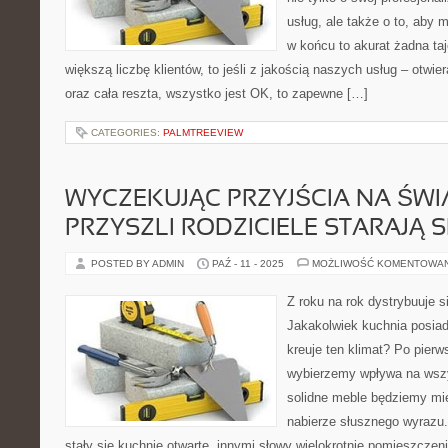
usług, ale także o to, aby m
w końcu to akurat żadna ta
większą liczbę klientów, to jeśli z jakością naszych usług – ot
oraz cała reszta, wszystko jest OK, to zapewne […]
CATEGORIES:
PALMTREEVIEW
WYCZEKUJĄC PRZYJŚCIA NA ŚWI
PRZYSZLI RODZICIELE STARAJĄ S
POSTED BY ADMIN
PAŹ - 11 - 2025
MOŻLIWOŚĆ KOMENTOWA
Z roku na rok dystrybuuje s
Jakakolwiek kuchnia posiad
kreuje ten klimat? Po pierw
wybierzemy wpływa na wszy
solidne meble będziemy mie
nabierze słusznego wyrazu
stały się kuchnie otwarte, innymi słowy wielokrotnie pomieszcze