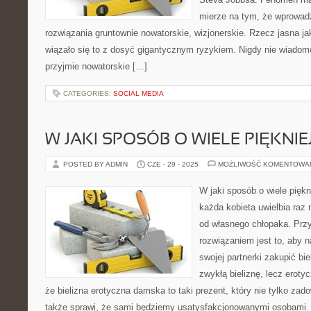
mierze na tym, że wprowadz
rozwiązania gruntownie nowatorskie, wizjonerskie. Rzecz jasna 
wiązało się to z dosyć gigantycznym ryzykiem. Nigdy nie wiadomo
przyjmie nowatorskie […]
CATEGORIES:
SOCIAL MEDIA
W JAKI SPOSÓB O WIELE PIĘKNI
POSTED BY ADMIN
CZE - 29 - 2025
MOŻLIWOŚĆ KOMENTOWA
W jaki sposób o wiele piękn
każda kobieta uwielbia raz 
od własnego chłopaka. Prz
rozwiązaniem jest to, aby n
swojej partnerki zakupić bi
zwykłą bieliznę, lecz eroty
że bielizna erotyczna damska to taki prezent, który nie tylko zad
także sprawi, że sami będziemy usatysfakcjonowanymi osobami. 