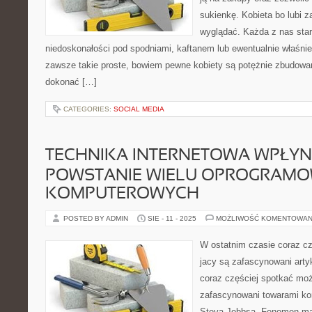
sukienkę. Kobieta bo lubi 
wyglądać. Każda z nas star
niedoskonałości pod spodniami, kaftanem lub ewentualnie właśnie 
zawsze takie proste, bowiem pewne kobiety są potężnie zbudow
dokonać […]
CATEGORIES:
SOCIAL MEDIA
TECHNIKA INTERNETOWA WPŁYN
POWSTANIE WIELU OPROGRAM
KOMPUTEROWYCH
POSTED BY ADMIN
SIE - 11 - 2025
MOŻLIWOŚĆ KOMENTOWAN
W ostatnim czasie coraz cz
jacy są zafascynowani arty
coraz częściej spotkać moż
zafascynowani towarami kor
Steva Jobbsa. Fenomen mar