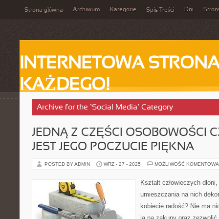
Archiwum
Kategorie
Dni
Stron
Strona główna
Spis Treści
INTERNETOWA STRONA
KAŻDEGO!
Archive for the ‘Social Media’ Category
JEDNĄ Z CZĘŚCI OSOBOWOŚCI 
JEST JEGO POCZUCIE PIĘKNA
POSTED BY ADMIN
WRZ - 27 - 2025
MOŻLIWOŚĆ KOMENTOWA
Kształt człowieczych dłoni
umieszczania na nich deko
kobiecie radość? Nie ma nic
ją na zakupy oraz zezwolić