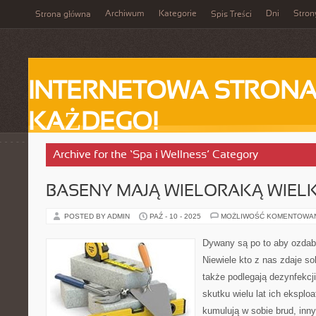
Archiwum
Kategorie
Dni
Stron
Strona główna
Spis Treści
INTERNETOWA STRONA
KAŻDEGO!
Archive for the ‘Spa i Wellness’ Category
BASENY MAJĄ WIELORAKĄ WIEL
POSTED BY ADMIN
PAŹ - 10 - 2025
MOŻLIWOŚĆ KOMENTOWA
Dywany są po to aby ozdab
Niewiele kto z nas zdaje so
także podlegają dezynfekcj
skutku wielu lat ich eksplo
kumulują w sobie brud, inny