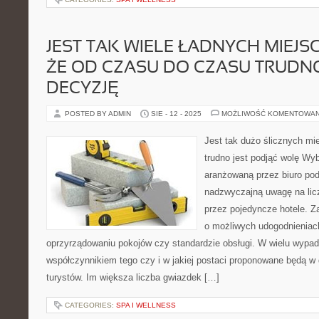
JEST TAK WIELE ŁADNYCH MIEJSC
ŻE OD CZASU DO CZASU TRUDNO
DECYZJĘ
POSTED BY ADMIN
SIE - 12 - 2025
MOŻLIWOŚĆ KOMENTOWA
Jest tak dużo ślicznych mi
trudno jest podjąć wolę Wy
aranżowaną przez biuro pod
nadzwyczajną uwagę na lic
przez pojedyncze hotele. Z
o możliwych udogodnieniac
oprzyrządowaniu pokojów czy standardzie obsługi. W wielu wypad
współczynnikiem tego czy i w jakiej postaci proponowane będą w 
turystów. Im większa liczba gwiazdek […]
CATEGORIES:
SPA I WELLNESS