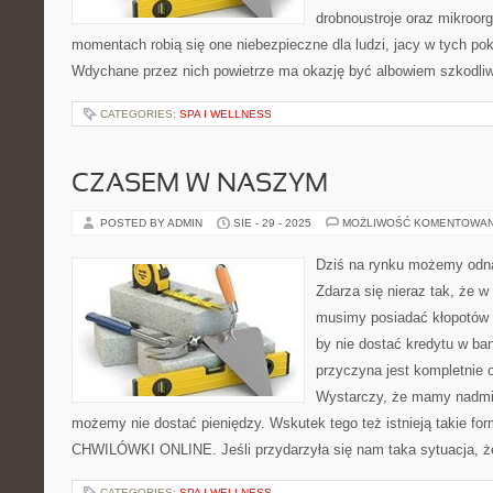
drobnoustroje oraz mikroo
momentach robią się one niebezpieczne dla ludzi, jacy w tych po
Wdychane przez nich powietrze ma okazję być albowiem szkodliw
CATEGORIES:
SPA I WELLNESS
CZASEM W NASZYM
POSTED BY ADMIN
SIE - 29 - 2025
MOŻLIWOŚĆ KOMENTOWA
Dziś na rynku możemy odn
Zdarza się nieraz tak, że 
musimy posiadać kłopotów 
by nie dostać kredytu w b
przyczyna jest kompletnie 
Wystarczy, że mamy nadmie
możemy nie dostać pieniędzy. Wskutek tego też istnieją takie fo
CHWILÓWKI ONLINE. Jeśli przydarzyła się nam taka sytuacja, 
CATEGORIES:
SPA I WELLNESS