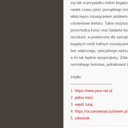
się tak w przypadku rodzin bogaty
nawet czasu zjeść porządnego śni
właściwym rozwiązaniem problemu j
ciśnieniowe bielsko. Takie instyt
przechodzą kursy oraz badania l
oszukani, a powierzone dla sprzą
bogatych osób trafnym rozwiązanie
bez większego, specjalnego wykszt
a mi tak będzie wysprzątany. Zdarz
normalnego lenistwa, jednakowoż 
źródło:
———————————
1.
https://www.pino.net.pl
2.
pełna treść
3.
wejdź tutaj
4.
https://oczarowanaczytaniem.pl
5.
odnośnik