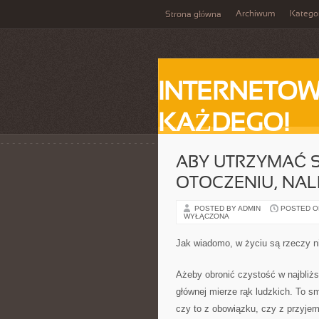
Archiwum
Katego
Strona główna
INTERNETOW
KAŻDEGO!
ABY UTRZYMAĆ 
OTOCZENIU, NA
POSTED BY ADMIN
POSTED ON
WYŁĄCZONA
Jak wiadomo, w życiu są rzeczy n
Ażeby obronić czystość w najbliżs
głównej mierze rąk ludzkich. To 
czy to z obowiązku, czy z przyjem