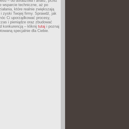
esu – od doradztwa i analiz, przez
 wsparcie techniczne, aż po
iałania, które realnie zwiększają
i zyski Twojej firmy. Sprawdź, jak
óc Ci uporządkować procesy,
czas i pieniądze oraz zbudować
 konkurencją – kliknij
tutaj
i poznaj
otowaną specjalnie dla Ciebie.