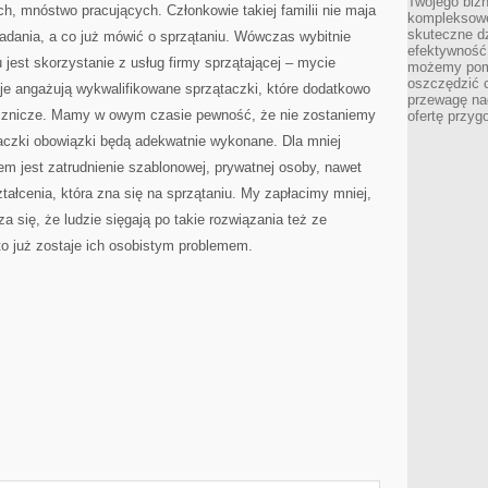
Twojego bizn
ch, mnóstwo pracujących. Członkowie takiej familii nie maja
kompleksowe
skuteczne dz
adania, a co już mówić o sprzątaniu. Wówczas wybitnie
efektywność 
est skorzystanie z usług firmy sprzątającej – mycie
możemy pom
oszczędzić 
ucje angażują wykwalifikowane sprzątaczki, które dodatkowo
przewagę nad
ecznicze. Mamy w owym czasie pewność, że nie zostaniemy
ofertę przyg
taczki obowiązki będą adekwatnie wykonane. Dla mniej
m jest zatrudnienie szablonowej, prywatnej osoby, nawet
ałcenia, która zna się na sprzątaniu. My zapłacimy mniej,
a się, że ludzie sięgają po takie rozwiązania też ze
to już zostaje ich osobistym problemem.