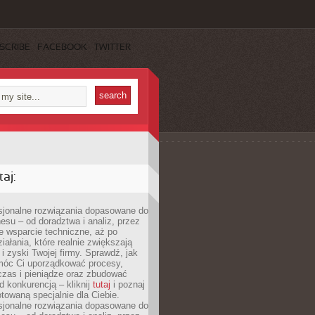
SCRIBE
FACEBOOK
TWITTER
aj:
esjonalne rozwiązania dopasowane do
esu – od doradztwa i analiz, przez
 wsparcie techniczne, aż po
iałania, które realnie zwiększają
i zyski Twojej firmy. Sprawdź, jak
óc Ci uporządkować procesy,
czas i pieniądze oraz zbudować
 konkurencją – kliknij
tutaj
i poznaj
otowaną specjalnie dla Ciebie.
esjonalne rozwiązania dopasowane do