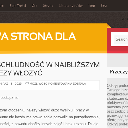
rie
Dni
Strony
Tagi
Tagi
Spis Treści
Lista artykułów
SUB
A STRONA DLA
SCHLUDNOŚĆ W NAJBLIŻSZYM
Przeczyt
LEŻY WŁOŻYĆ
ABY
 PAŹ - 8 - 2025
MOŻLIWOŚĆ KOMENTOWANIA
ZOSTAŁA
Odkryj prof
UTRZYMAĆ
Twojego bizn
SCHLUDNOŚĆ
W
kompleksowe
NAJBLIŻSZYM
ieodłącznie
skuteczne dz
OTOCZENIU,
NALEŻY
efektywność 
WŁOŻYĆ
możemy pom
zym otoczeniu, należy włożyć dużo wysiłku i pracy w
oszczędzić 
przewagę nad
smutne nie każdy ma prawo sobie pozwolić na porządkowanie,
ofertę przyg
ności, z powodu choćby innych zajęć i braku czasu. Dzieje
Odkryj prof