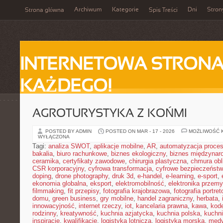
Archiwum
Kategorie
Dni
Stron
Strona główna
Spis Treści
INTERNETOWA STRONA
KAŻDEGO!
AGROTURYSTYKA Z KOŃMI
POSTED BY ADMIN
POSTED ON MAR - 17 - 2026
MOŻLIWOŚĆ 
WYŁĄCZONA
Tagi:
analiza SWOT
,
aplikacje mobilne
,
AR
,
automatyzacja proce
bakalia
,
biuro rachunkowe
,
biznes ekologiczny
,
biznes międzynar
ceramika
,
certyfikaty zawodowe
,
chirurgia plastyczna
,
chmura obl
CSR korporacyjny
,
cyfrowa transformacja
,
cyfrowe bezpieczeńst
doping
,
drone photography
,
druk 3d
,
e-handel
,
e-learning
,
e-sport
,
ekonomia globalna
,
eksport
,
elektromobilność
,
elektronika przem
filmmaking
,
fit przepisy
,
fotografia krajobrazowa
,
fotografia portre
domu
,
green business
,
gry mobilne
,
handel zagraniczny
,
herbata
,
innowacyjność
,
internet rzeczy
,
iot
,
kancelaria prawna
,
kawa
,
kod
rodzinny
,
kreatywność
,
kuchnia azjatycka
,
kuchnia polska
,
kuchn
inspiracje
,
kwalifikacje
,
logistyka lotnicza
,
logistyka morska
,
medy