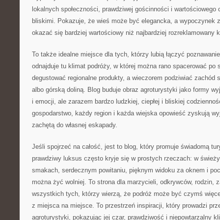
lokalnych społeczności, prawdziwej gościnności i wartościowego
bliskimi. Pokazuje, że wieś może być elegancka, a wypoczynek 
okazać się bardziej wartościowy niż najbardziej rozreklamowany k
To także idealne miejsce dla tych, którzy lubią łączyć poznawani
odnajduje tu klimat podróży, w której można rano spacerować po 
degustować regionalne produkty, a wieczorem podziwiać zachód s
albo górską doliną. Blog buduje obraz agroturystyki jako formy w
i emocji, ale zarazem bardzo ludzkiej, ciepłej i bliskiej codzienno
gospodarstwo, każdy region i każda wiejska opowieść zyskują wyją
zachętą do własnej eskapady.
Jeśli spojrzeć na całość, jest to blog, który promuje świadomą tur
prawdziwy luksus często kryje się w prostych rzeczach: w świeży
smakach, serdecznym powitaniu, pięknym widoku za oknem i pocz
można żyć wolniej. To strona dla marzycieli, odkrywców, rodzin,
wszystkich tych, którzy wierzą, że podróż może być czymś więce
z miejsca na miejsce. To przestrzeń inspiracji, który prowadzi prz
agroturystyki, pokazując jej czar, prawdziwość i niepowtarzalny kl