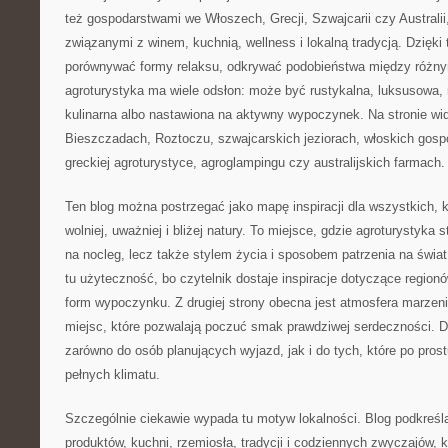
też gospodarstwami we Włoszech, Grecji, Szwajcarii czy Australii
związanymi z winem, kuchnią, wellness i lokalną tradycją. Dzięki
porównywać formy relaksu, odkrywać podobieństwa między różnym
agroturystyka ma wiele odsłon: może być rustykalna, luksusowa,
kulinarna albo nastawiona na aktywny wypoczynek. Na stronie wi
Bieszczadach, Roztoczu, szwajcarskich jeziorach, włoskich gosp
greckiej agroturystyce, agroglampingu czy australijskich farmach.
Ten blog można postrzegać jako mapę inspiracji dla wszystkich,
wolniej, uważniej i bliżej natury. To miejsce, gdzie agroturystyka 
na nocleg, lecz także stylem życia i sposobem patrzenia na świat.
tu użyteczność, bo czytelnik dostaje inspiracje dotyczące regio
form wypoczynku. Z drugiej strony obecna jest atmosfera marzenia
miejsc, które pozwalają poczuć smak prawdziwej serdeczności. Dz
zarówno do osób planujących wyjazd, jak i do tych, które po pros
pełnych klimatu.
Szczególnie ciekawie wypada tu motyw lokalności. Blog podkreśl
produktów, kuchni, rzemiosła, tradycji i codziennych zwyczajów, kt