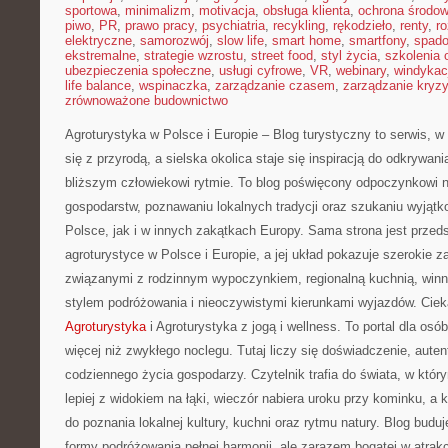
sportowa
,
minimalizm
,
motivacja
,
obsługa klienta
,
ochrona środow
piwo
,
PR
,
prawo pracy
,
psychiatria
,
recykling
,
rękodzieło
,
renty
,
ro
elektryczne
,
samorozwój
,
slow life
,
smart home
,
smartfony
,
spado
ekstremalne
,
strategie wzrostu
,
street food
,
styl życia
,
szkolenia 
ubezpieczenia społeczne
,
usługi cyfrowe
,
VR
,
webinary
,
windykac
life balance
,
wspinaczka
,
zarządzanie czasem
,
zarządzanie kryz
zrównoważone budownictwo
Agroturystyka w Polsce i Europie – Blog turystyczny to serwis, 
się z przyrodą, a sielska okolica staje się inspiracją do odkrywan
bliższym człowiekowi rytmie. To blog poświęcony odpoczynkowi n
gospodarstw, poznawaniu lokalnych tradycji oraz szukaniu wyjąt
Polsce, jak i w innych zakątkach Europy. Sama strona jest przeds
agroturystyce w Polsce i Europie, a jej układ pokazuje szerokie 
związanymi z rodzinnym wypoczynkiem, regionalną kuchnią, winn
stylem podróżowania i nieoczywistymi kierunkami wyjazdów. Ciek
Agroturystyka
i Agroturystyka z jogą i wellness. To portal dla osó
więcej niż zwykłego noclegu. Tutaj liczy się doświadczenie, auten
codziennego życia gospodarzy. Czytelnik trafia do świata, w kt
lepiej z widokiem na łąki, wieczór nabiera uroku przy kominku, a 
do poznania lokalnej kultury, kuchni oraz rytmu natury. Blog buduj
formy podróżowania pełnej harmonii, ale zarazem bogatej w atrakc