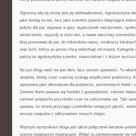
Ogromną siłą tej strony jest jej wielowątkowość. Agroturystyka nie
jako nocleg na wsi, lecz jako szerokie zjawisko obejmujące rodz
pobyty dla par, wyprawy w góry, wypoczynek nad jeziorem, spotka
wśród winnic, wyjazdy w stylu eko, a nawet warsztaty rzemieślnicz
blog przemawia do par, do miłośników natury, smakoszy lokalnyc
oraz tych, którzy po prostu chcą odetchnąć od miasta. Kategorie 
patrzą na agroturystykę szeroko, nowocześnie i z dużym wyczuc
Na tym blogu wieś nie jest tłem, lecz sercem opowieści. To właśn
ukojenie, której coraz częściej szukają współcześni podróżnicy. A
opisywana jako alternatywa dla pośpiechu, anonimowych hoteli i 
Zamiast tłumu pojawia się kontakt z gospodarzem, zamiast hałas
zamiast pośpiechu przychodzi czas na zatrzymanie się. Taki sp
sprawia, że strona przyciąga czytelników ceniących jakość, aute
emocje związane z odkrywaniem nowych miejsc.
Ważnym wyróżnikiem bloga jest także połączenie tematów polskic
szerzej światowymi inspiracjami. Widać tu zainteresowanie nie ty