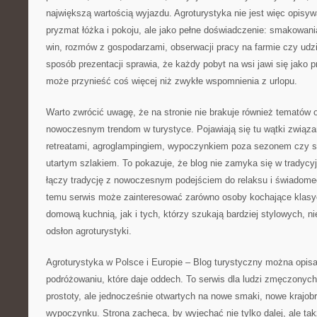
największą wartością wyjazdu. Agroturystyka nie jest więc opisy
pryzmat łóżka i pokoju, ale jako pełne doświadczenie: smakowan
win, rozmów z gospodarzami, obserwacji pracy na farmie czy udzi
sposób prezentacji sprawia, że każdy pobyt na wsi jawi się jako 
może przynieść coś więcej niż zwykłe wspomnienia z urlopu.
Warto zwrócić uwagę, że na stronie nie brakuje również tematów
nowoczesnym trendom w turystyce. Pojawiają się tu wątki związan
retreatami, agroglampingiem, wypoczynkiem poza sezonem czy 
utartym szlakiem. To pokazuje, że blog nie zamyka się w tradycy
łączy tradycję z nowoczesnym podejściem do relaksu i świadome
temu serwis może zainteresować zarówno osoby kochające klas
domową kuchnią, jak i tych, którzy szukają bardziej stylowych, 
odsłon agroturystyki.
Agroturystyka w Polsce i Europie – Blog turystyczny można opis
podróżowaniu, które daje oddech. To serwis dla ludzi zmęczonyc
prostoty, ale jednocześnie otwartych na nowe smaki, nowe krajob
wypoczynku. Strona zachęca, by wyjechać nie tylko dalej, ale takż