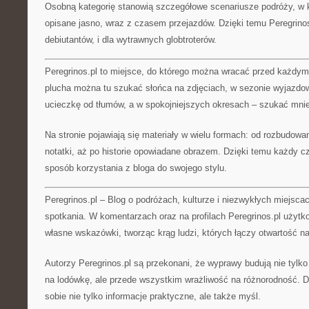
Osobną kategorię stanowią szczegółowe scenariusze podróży, w k
opisane jasno, wraz z czasem przejazdów. Dzięki temu Peregrinos.
debiutantów, i dla wytrawnych globtroterów.
Peregrinos.pl to miejsce, do którego można wracać przed każd
plucha można tu szukać słońca na zdjęciach, w sezonie wyjazd
ucieczkę od tłumów, a w spokojniejszych okresach – szukać mnie
Na stronie pojawiają się materiały w wielu formach: od rozbudow
notatki, aż po historie opowiadane obrazem. Dzięki temu każdy 
sposób korzystania z bloga do swojego stylu.
Peregrinos.pl – Blog o podróżach, kulturze i niezwykłych miejsca
spotkania. W komentarzach oraz na profilach Peregrinos.pl użytk
własne wskazówki, tworząc krąg ludzi, których łączy otwartość na
Autorzy Peregrinos.pl są przekonani, że wyprawy budują nie tyl
na lodówkę, ale przede wszystkim wrażliwość na różnorodność. Dl
sobie nie tylko informacje praktyczne, ale także myśl.