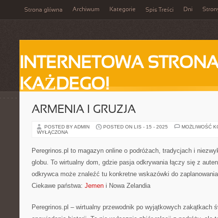
Archiwum
Kategorie
Dni
Stron
Strona główna
Spis Treści
INTERNETOWA STRONA
KAŻDEGO!
ARMENIA I GRUZJA
POSTED BY ADMIN
POSTED ON LIS - 15 - 2025
MOŻLIWOŚĆ 
WYŁĄCZONA
Peregrinos.pl to magazyn online o podróżach, tradycjach i niezw
globu. To wirtualny dom, gdzie pasja odkrywania łączy się z aute
odkrywca może znaleźć tu konkretne wskazówki do zaplanowania 
Ciekawe państwa:
Jemen
i Nowa Zelandia
Peregrinos.pl – wirtualny przewodnik po wyjątkowych zakątkach ś