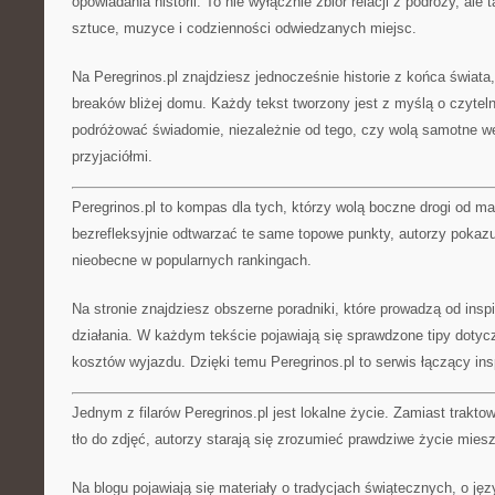
opowiadania historii. To nie wyłącznie zbiór relacji z podróży, a
sztuce, muzyce i codzienności odwiedzanych miejsc.
Na Peregrinos.pl znajdziesz jednocześnie historie z końca świata, 
breaków bliżej domu. Każdy tekst tworzony jest z myślą o czytel
podróżować świadomie, niezależnie od tego, czy wolą samotne w
przyjaciółmi.
Peregrinos.pl to kompas dla tych, którzy wolą boczne drogi od ma
bezrefleksyjnie odtwarzać te same topowe punkty, autorzy pokazu
nieobecne w popularnych rankingach.
Na stronie znajdziesz obszerne poradniki, które prowadzą od inspi
działania. W każdym tekście pojawiają się sprawdzone tipy dotycz
kosztów wyjazdu. Dzięki temu Peregrinos.pl to serwis łączący insp
Jednym z filarów Peregrinos.pl jest lokalne życie. Zamiast trakt
tło do zdjęć, autorzy starają się zrozumieć prawdziwe życie mie
Na blogu pojawiają się materiały o tradycjach świątecznych, o jęz