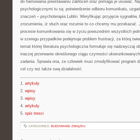
do hamowania powstawaniu zakłóceń oraz pomaga je usuwać. Na
psychologicznymi tu są: potwierdzenie odbioru komunikatu, uzgadn
znaczeń – psychoterapia Lublin. Weryfikując przyjęcie sygnałów
zrozumienia, iż słuch oraz rozumie to co chcemy mu przekazać. J
procesie komunikowania się w życiu powszednim wszystkich jedn
w szeregu przypadków podejmuje problem frustracji, za którą twier
temat której literatura psychologiczna formułuje się nadzwyczaj ob
inaczej przerwanie określonego ciągu czynności ukierunkowanych
zadania. Sprawia ona, ze człowiek musi zmodyfikować program d
cel czy też także swą działalność.
1.
artykuly
2.
wpisy
3.
wpisy
4.
artykuly
5.
spis tresci
CATEGORIES:
BUDOWANIE ZWIĄZKU