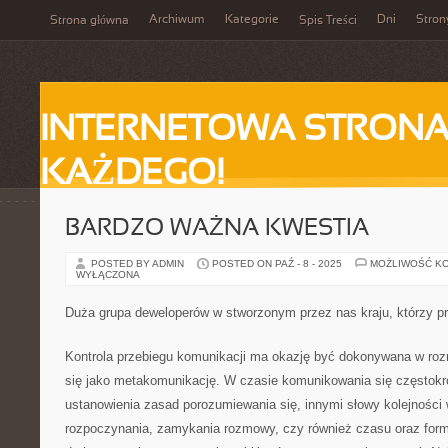
Archiwum
Kategorie
Dni
Stron
Strona główna
Spis Treści
INTERNETOWA STRONA
KAŻDEGO!
BARDZO WAŻNA KWESTIA
POSTED BY ADMIN
POSTED ON PAŹ - 8 - 2025
MOŻLIWOŚĆ K
WYŁĄCZONA
Duża grupa deweloperów w stworzonym przez nas kraju, którzy p
Kontrola przebiegu komunikacji ma okazję być dokonywana w rozm
się jako metakomunikację. W czasie komunikowania się częstokroć
ustanowienia zasad porozumiewania się, innymi słowy kolejności
rozpoczynania, zamykania rozmowy, czy również czasu oraz form