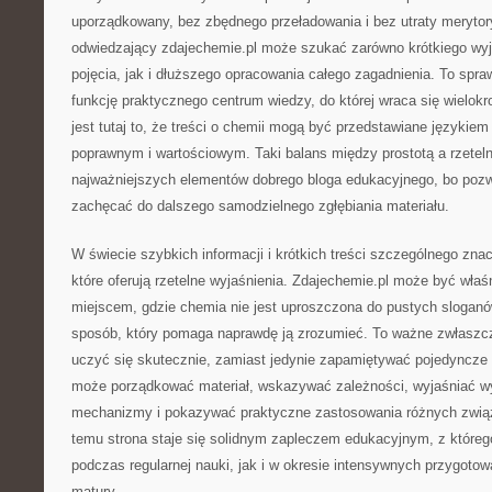
uporządkowany, bez zbędnego przeładowania i bez utraty merytory
odwiedzający zdajechemie.pl może szukać zarówno krótkiego wyj
pojęcia, jak i dłuższego opracowania całego zagadnienia. To spra
funkcję praktycznego centrum wiedzy, do której wraca się wielok
jest tutaj to, że treści o chemii mogą być przedstawiane językiem
poprawnym i wartościowym. Taki balans między prostotą a rzeteln
najważniejszych elementów dobrego bloga edukacyjnego, bo pozwa
zachęcać do dalszego samodzielnego zgłębiania materiału.
W świecie szybkich informacji i krótkich treści szczególnego znac
które oferują rzetelne wyjaśnienia. Zdajechemie.pl może być wła
miejscem, gdzie chemia nie jest uproszczona do pustych sloganó
sposób, który pomaga naprawdę ją zrozumieć. To ważne zwłaszcz
uczyć się skutecznie, zamiast jedynie zapamiętywać pojedyncze f
może porządkować materiał, wskazywać zależności, wyjaśniać wy
mechanizmy i pokazywać praktyczne zastosowania różnych związk
temu strona staje się solidnym zapleczem edukacyjnym, z które
podczas regularnej nauki, jak i w okresie intensywnych przygot
matury.