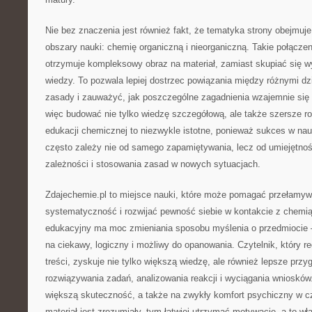
Nie bez znaczenia jest również fakt, że tematyka strony obejmu
obszary nauki: chemię organiczną i nieorganiczną. Takie połącze
otrzymuje kompleksowy obraz na materiał, zamiast skupiać się 
wiedzy. To pozwala lepiej dostrzec powiązania między różnymi d
zasady i zauważyć, jak poszczególne zagadnienia wzajemnie się 
więc budować nie tylko wiedzę szczegółową, ale także szersze 
edukacji chemicznej to niezwykle istotne, ponieważ sukces w na
często zależy nie od samego zapamiętywania, lecz od umiejętno
zależności i stosowania zasad w nowych sytuacjach.
Zdajechemie.pl to miejsce nauki, które może pomagać przełamyw
systematyczność i rozwijać pewność siebie w kontakcie z chemi
edukacyjny ma moc zmieniania sposobu myślenia o przedmiocie –
na ciekawy, logiczny i możliwy do opanowania. Czytelnik, który re
treści, zyskuje nie tylko większą wiedzę, ale również lepsze prz
rozwiązywania zadań, analizowania reakcji i wyciągania wniosków.
większą skuteczność, a także na zwykły komfort psychiczny w cz
materiał jest zrozumiały, tym łatwiej utrzymać motywację, a to wł