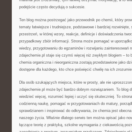
podejście często decydują o sukcesie.
Ten blog można postrzegać jako przewodnik po chemii, który pro
tematy łatwiejsze i trudniejsze, podstawowe i bardziej rozwinięte, 
przestrzeń, w której wzory, reakcje, definicje i doświadczenia two
przypadkowy zbiór informacji. Strona może pomagać w uporządkow
wiedzy, przygotowaniu do egzaminów i rozwijaniu zainteresowań 
zdajechemie.pl staje się czymś więcej niż zwykłym blogiem – to 
chemia organiczna i nieorganiczna zostają przedstawione jako dz
dostępne dla każdego, kto chce poświęcić chwilę na ich zrozumie
Dla osób szukających miejsca, które w prosty, ale nie uproszcz
zdajechemie.pl może być bardzo dobrym rozwiązaniem. To blog dl
wiedzieć więcej, rozumieć lepiej i uczyć się skuteczniej. To stro
codzienną naukę, pomagać w przygotowaniach do matury, porząd
sprawdzianem i inspirować do odkrywania, że chemia jest obecn
naszego życia. Właśnie dlatego serwis ten można opisać jako no
łączące teorię z praktyką, szkolne wymagania z ciekawością poz
zagadnienia z prostym, zrozumiałym przekazem. Zdajechemie.pl t