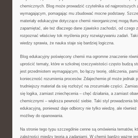
chemicznych. Blog może prowadzić czytelnika od najprostszych z
wymagającym, pomagając mu zbudować mocne podstawy. Szczegól
materiały edukacyjne dotyczące chemii nieorganicznej mogą tłum
zapamiętać, ale też dlaczego dane zjawisko zachodzi, od czego za
rozpoznać właściwy tok myślenia przy rozwiązywaniu zadań. Tak
wiedzy sprawia, że nauka staje się bardziej logiczna.
Blog edukacyjny poświęcony chemii ma ogromne znaczenie również
uprościć tematy, które w szkolnej rzeczywistości często budzą st
jest przedmiotem wymagającym, bo łączy teorię, obliczenia, pami
konieczność rozumienia procesów. Zdajechemie.pl może jednak 
trudniejszy materiał da się rozłożyć na zrozumiałe części. Zamia
się logika, zamiast zniechęcenia – chęć działania, a zamiast ob
chemicznymi – większa pewność siebie. Taki styl prowadzenia b
edukacyjną, ponieważ daje odbiorcy nie tylko wiedzę, ale również 
możliwy do opanowania.
Na stronie tego typu szczególnie cenne są omówienia tematów, k
zależności między teorią a zadaniami. W chemii bardzo ważne jest