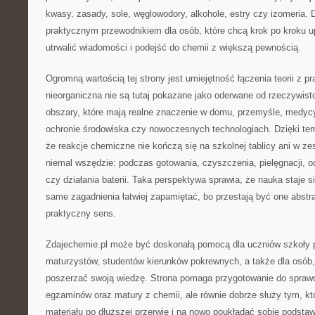
kwasy, zasady, sole, węglowodory, alkohole, estry czy izomeria. D
praktycznym przewodnikiem dla osób, które chcą krok po kroku u
utrwalić wiadomości i podejść do chemii z większą pewnością.
Ogromną wartością tej strony jest umiejętność łączenia teorii z p
nieorganiczna nie są tutaj pokazane jako oderwane od rzeczywistoś
obszary, które mają realne znaczenie w domu, przemyśle, medycy
ochronie środowiska czy nowoczesnych technologiach. Dzięki te
że reakcje chemiczne nie kończą się na szkolnej tablicy ani w z
niemal wszędzie: podczas gotowania, czyszczenia, pielęgnacji, o
czy działania baterii. Taka perspektywa sprawia, że nauka staje s
same zagadnienia łatwiej zapamiętać, bo przestają być one abstr
praktyczny sens.
Zdajechemie.pl może być doskonałą pomocą dla uczniów szkoły po
maturzystów, studentów kierunków pokrewnych, a także dla osób, 
poszerzać swoją wiedzę. Strona pomaga przygotowanie do spraw
egzaminów oraz matury z chemii, ale równie dobrze służy tym, kt
materiału po dłuższej przerwie i na nowo poukładać sobie podstaw