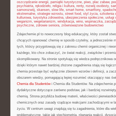
oszczędzanie energii
,
pamiątki turystyczne
,
piwo
,
plac zabaw
,
pod
psychiatria
,
rękodzieło
,
religia i kultura
,
renty
,
rozwój osobisty
,
sam
samorozwój
,
skansen
,
slow life
,
smart home
,
smartfony
,
spadochr
ekstremalne
,
strategie wzrostu
,
street food
,
styl życia
,
szkolenia 
kulturowa
,
turystyka zdrowotna
,
ubezpieczenia społeczne
,
usługi
weganizm
,
wegetarianizm
,
windykacja
,
wino
,
wspinaczka
,
zarząd
psychiczne
,
zdrowie seniora
,
zrównoważone budownictwo
Zdajechemie.pl to nowoczesny blog edukacyjny, który został stw
chcących opanować chemię w sposób czytelny, a jednocześnie me
tych, którzy przygotowują się z zakresu chemii organicznej i nieor
każdego, kto chce zobaczyć, że świat reakcji, związków i przemi
skomplikowany. Na stronie spotykają się wiedza podręcznikowa o
dzięki którym nawet bardziej złożone zagadnienia stają się logiczn
chemia przestaje być wyłącznie zbiorem wzorów i definicji, a za
obszarem wiedzy, pomagającą lepiej rozumieć otaczający nas świa
Chemia dla Studentów
i Chemia dla Studentów. Na zdajechemie.pl 
dydaktyczne dotyczące zarówno podstaw, jak i bardziej rozwinię
chemią. Strona przybliża budowę materii, właściwości pierwiastk
chemicznych oraz zasady rządzące reakcjami zachodzącymi w la
życiu. W centrum uwagi znajdują się tu zagadnienia, które dla wi
problematyczne, takie jak stechiometria, równania reakcji, dysocja