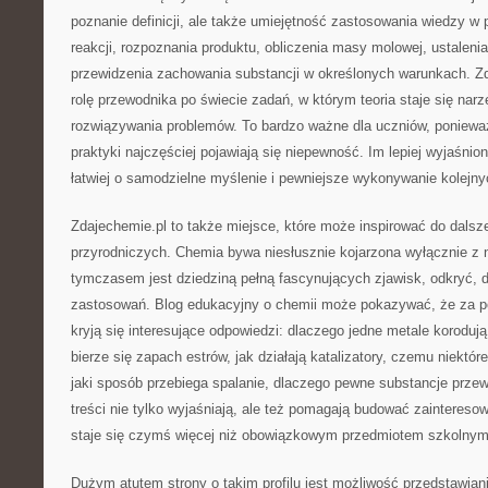
poznanie definicji, ale także umiejętność zastosowania wiedzy w 
reakcji, rozpoznania produktu, obliczenia masy molowej, ustalenia
przewidzenia zachowania substancji w określonych warunkach. Z
rolę przewodnika po świecie zadań, w którym teoria staje się na
rozwiązywania problemów. To bardzo ważne dla uczniów, ponieważ
praktyki najczęściej pojawiają się niepewność. Im lepiej wyjaśn
łatwiej o samodzielne myślenie i pewniejsze wykonywanie kolejn
Zdajechemie.pl to także miejsce, które może inspirować do dals
przyrodniczych. Chemia bywa niesłusznie kojarzona wyłącznie z
tymczasem jest dziedziną pełną fascynujących zjawisk, odkryć, 
zastosowań. Blog edukacyjny o chemii może pokazywać, że za po
kryją się interesujące odpowiedzi: dlaczego jedne metale korodują
bierze się zapach estrów, jak działają katalizatory, czemu niektór
jaki sposób przebiega spalanie, dlaczego pewne substancje przewo
treści nie tylko wyjaśniają, ale też pomagają budować zainteresow
staje się czymś więcej niż obowiązkowym przedmiotem szkolnym
Dużym atutem strony o takim profilu jest możliwość przedstawia