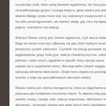
na potrzeby osób, które cenią klarowne wyjaśnienia, nie chcą prz
skomplikowanego języka i szukają miejsca, gdzie wiedza jest po
właśnie dlatego serwis może stać się codziennym towarzyszem na
nie tylko przed egzaminem, ale również wtedy, gdy chce się lepi
pojęcie, mechanizm lub reakcję.
Ważnym filarem strony jest chemia organiczna, czyli obszar bada
blogu ten temat może być odbierany nie jako zbiór trudnych wzoró
przejrzysty system zależności. Czytelnik ma okazję poznawać w
węglowodorów, grupy funkcyjne, reakcje charakterystyczne, substy
polimery i wiele innych zagadnień w sposób, który sprzyja nauce.
pojawia się tu wyjaśnienie sensu, dlaczego jedne związki reagują
wykazują odmienne właściwości. Dzięki temu organiczna przestaj
wzorów, a staje się uporządkowanym obszarem wiedzy.
Równie istotna jest chemia nieorganiczna, która na zdajechemie.
pokazana jako fundament rozumienia chemii. To właśnie tutaj pojawi
wodorki, kwasy, zasady, sole, reakcje strąceniowe, właściwości met
aktywności, przemiany jonowe oraz wiele innych treści niezbędn