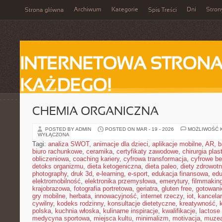
Archiwum
Kategorie
Dni
Stron
Strona główna
Spis Treści
INTERNETOWA STRONA
KAŻDEGO!
CHEMIA ORGANICZNA
POSTED BY ADMIN
POSTED ON MAR - 19 - 2026
MOŻLIWOŚĆ 
WYŁĄCZONA
Tagi:
analiza SWOT
,
animacje dla dzieci
,
aplikacje mobilne
,
AR
,
b
biuro rachunkowe
,
ceramika
,
certyfikaty zawodowe
,
chirurgia pla
obliczeniowa
,
coaching kariery
,
cyfrowa transformacja
,
cyfrowe b
detoks organizmu
,
dieta ketogeniczna
,
dieta paleo
,
diety zdrowot
photography
,
druk 3d
,
e-learning
,
e-sport
,
edukacja finansowa
,
edu
elektromobilność
,
elektronika przemysłowa
,
emerytury
,
filmmakin
krajobrazowa
,
fotografia portretowa
,
geriatra
,
gluten free
,
gotowan
gry mobilne
,
herbata
,
innowacyjność
,
internet rzeczy
,
iot
,
kancelar
cywilny
,
kodeks rodzinny
,
konsultacje dietetyczne
,
kreatywność
,
polska
,
kuchnia włoska
,
kulinarne inspiracje
,
kwalifikacje
,
lactose 
medycyna sportowa
,
miejsca kultu
,
minimalizm
,
motivacja
,
muze