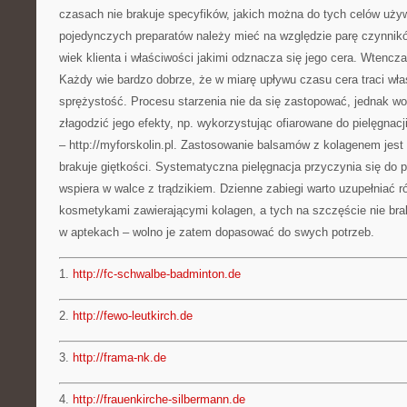
czasach nie brakuje specyfików, jakich można do tych celów uży
pojedynczych preparatów należy mieć na względzie parę czynników
wiek klienta i właściwości jakimi odznacza się jego cera. Wtencza
Każdy wie bardzo dobrze, że w miarę upływu czasu cera traci wła
sprężystość. Procesu starzenia nie da się zastopować, jednak wo
złagodzić jego efekty, np. wykorzystując ofiarowane do pielęgnac
– http://myforskolin.pl. Zastosowanie balsamów z kolagenem jest r
brakuje giętkości. Systematyczna pielęgnacja przyczynia się do p
wspiera w walce z trądzikiem. Dzienne zabiegi warto uzupełniać r
kosmetykami zawierającymi kolagen, a tych na szczęście nie brak
w aptekach – wolno je zatem dopasować do swych potrzeb.
1.
http://fc-schwalbe-badminton.de
2.
http://fewo-leutkirch.de
3.
http://frama-nk.de
4.
http://frauenkirche-silbermann.de