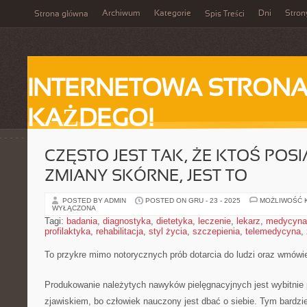
Archiwum
Kategorie
Dni
Stron
Strona główna
Spis Treści
INTERNETOWA STRONA
KAŻDEGO!
CZĘSTO JEST TAK, ŻE KTOŚ POS
ZMIANY SKÓRNE, JEST TO
POSTED BY ADMIN
POSTED ON GRU - 23 - 2025
MOŻLIWOŚĆ 
WYŁĄCZONA
Tagi:
badania
,
diagnostyka
,
dietetyka
,
leczenie
,
lekarz
,
medycyna
profilaktyka
,
rehabilitacja
,
styl życia
,
szczepienia
,
telemedycyna
,
To przykre mimo notorycznych prób dotarcia do ludzi oraz wmówi
Produkowanie należytych nawyków pielęgnacyjnych jest wybitni
zjawiskiem, bo człowiek nauczony jest dbać o siebie. Tym bardz