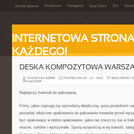
Archiwum
Kategorie
Dni
Stron
Strona główna
Spis Treści
INTERNETOWA STRONA
KAŻDEGO!
DESKA KOMPOZYTOWA WARSZ
POSTED BY ADMIN
POSTED ON LIP - 12 - 2025
MOŻLIWOŚĆ 
WYŁĄCZONA
Najlepszy materiał do pakowania
Firmy, jakie zajmują się sprzedażą detaliczną, poza produktem 
posiadać właściwe opakowania do pakowania towarów przed wys
być opakowany w dobre opakowanie, jakie nie zniszczy się w tra
mocne, solidne i wytrzymałe. Sporą wziętością w tej kwestii, rad