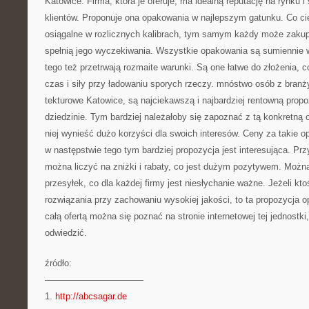
Katowice. Firma, która je oferuje, ma idealną reputację na rynku 
klientów. Proponuje ona opakowania w najlepszym gatunku. Co c
osiągalne w rozlicznych kalibrach, tym samym każdy może zakupi
spełnią jego wyczekiwania. Wszystkie opakowania są sumiennie
tego też przetrwają rozmaite warunki. Są one łatwe do złożenia,
czas i siły przy ładowaniu sporych rzeczy. mnóstwo osób z branży
tekturowe Katowice, są najciekawszą i najbardziej rentowną propo
dziedzinie. Tym bardziej należałoby się zapoznać z tą konkretną 
niej wynieść dużo korzyści dla swoich interesów. Ceny za takie o
w następstwie tego tym bardziej propozycja jest interesująca. P
można liczyć na zniżki i rabaty, co jest dużym pozytywem. Możn
przesyłek, co dla każdej firmy jest niesłychanie ważne. Jeżeli kto
rozwiązania przy zachowaniu wysokiej jakości, to ta propozycja o
całą ofertą można się poznać na stronie internetowej tej jednostki,
odwiedzić.
źródło:
———————————
1.
http://abcsagar.de