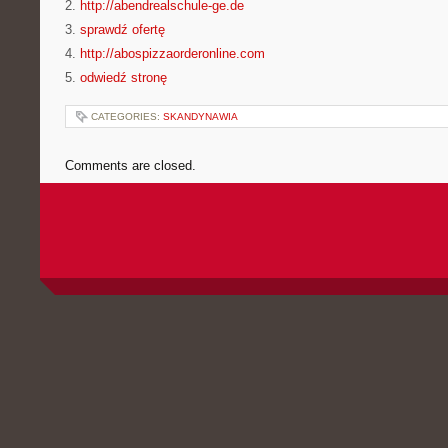
2.
http://abendrealschule-ge.de
3.
sprawdź ofertę
4.
http://abospizzaorderonline.com
5.
odwiedź stronę
CATEGORIES:
SKANDYNAWIA
Comments are closed.