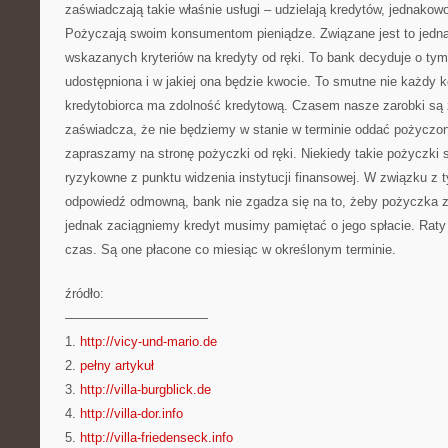
zaświadczają takie właśnie usługi – udzielają kredytów, jednakowoż
Pożyczają swoim konsumentom pieniądze. Związane jest to jedna
wskazanych kryteriów na kredyty od ręki. To bank decyduje o ty
udostępniona i w jakiej ona będzie kwocie. To smutne nie każdy
kredytobiorca ma zdolność kredytową. Czasem nasze zarobki są z
zaświadcza, że nie będziemy w stanie w terminie oddać pożyczo
zapraszamy na stronę pożyczki od ręki. Niekiedy takie pożyczki 
ryzykowne z punktu widzenia instytucji finansowej. W związku z
odpowiedź odmowną, bank nie zgadza się na to, żeby pożyczka zo
jednak zaciągniemy kredyt musimy pamiętać o jego spłacie. Rat
czas. Są one płacone co miesiąc w określonym terminie.
źródło:
———————————
1.
http://vicy-und-mario.de
2.
pełny artykuł
3.
http://villa-burgblick.de
4.
http://villa-dor.info
5.
http://villa-friedenseck.info