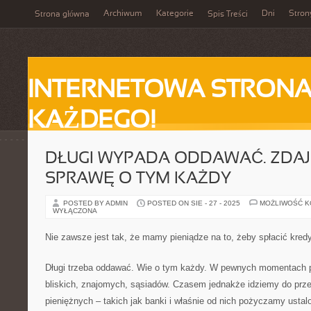
Archiwum
Kategorie
Dni
Stron
Strona główna
Spis Treści
INTERNETOWA STRONA
KAŻDEGO!
DŁUGI WYPADA ODDAWAĆ. ZDAJ
SPRAWĘ O TYM KAŻDY
POSTED BY ADMIN
POSTED ON SIE - 27 - 2025
MOŻLIWOŚĆ 
WYŁĄCZONA
Nie zawsze jest tak, że mamy pieniądze na to, żeby spłacić kred
Długi trzeba oddawać. Wie o tym każdy. W pewnych momentach 
bliskich, znajomych, sąsiadów. Czasem jednakże idziemy do przer
pieniężnych – takich jak banki i właśnie od nich pożyczamy usta