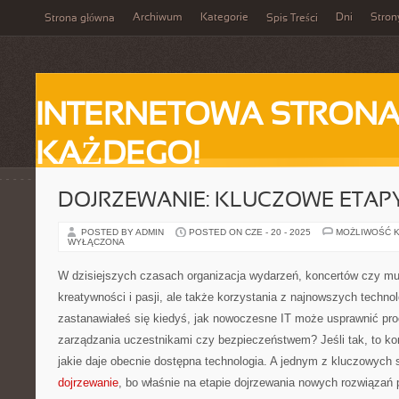
Archiwum
Kategorie
Dni
Stron
Strona główna
Spis Treści
INTERNETOWA STRONA
KAŻDEGO!
DOJRZEWANIE: KLUCZOWE ETAPY
POSTED BY ADMIN
POSTED ON CZE - 20 - 2025
MOŻLIWOŚĆ 
WYŁĄCZONA
W dzisiejszych czasach organizacja wydarzeń, koncertów czy m
kreatywności i pasji, ale także korzystania z najnowszych techn
zastanawiałeś się kiedyś, jak nowoczesne IT może usprawnić pro
zarządzania uczestnikami czy bezpieczeństwem? Jeśli tak, to ko
jakie daje obecnie dostępna technologia. A jednym z kluczowych 
dojrzewanie
, bo właśnie na etapie dojrzewania nowych rozwiązań 