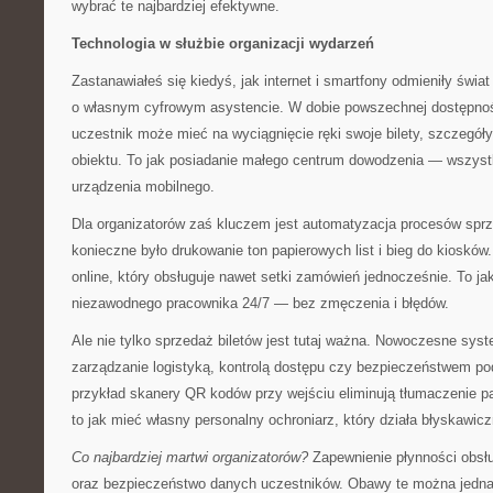
wybrać te najbardziej efektywne.
Technologia w służbie organizacji wydarzeń
Zastanawiałeś się kiedyś, jak internet i smartfony odmieniły świ
o własnym cyfrowym asystencie. W dobie powszechnej dostępno
uczestnik może mieć na wyciągnięcie ręki swoje bilety, szczegó
obiektu. To jak posiadanie małego centrum dowodzenia — wszyst
urządzenia mobilnego.
Dla organizatorów zaś kluczem jest automatyzacja procesów sprze
konieczne było drukowanie ton papierowych list i bieg do kioskó
online, który obsługuje nawet setki zamówień jednocześnie. To ja
niezawodnego pracownika 24/7 — bez zmęczenia i błędów.
Ale nie tylko sprzedaż biletów jest tutaj ważna. Nowoczesne sys
zarządzanie logistyką, kontrolą dostępu czy bezpieczeństwem p
przykład skanery QR kodów przy wejściu eliminują tłumaczenie p
to jak mieć własny personalny ochroniarz, który działa błyskawicz
Co najbardziej martwi organizatorów?
Zapewnienie płynności obs
oraz bezpieczeństwo danych uczestników. Obawy te można jedna