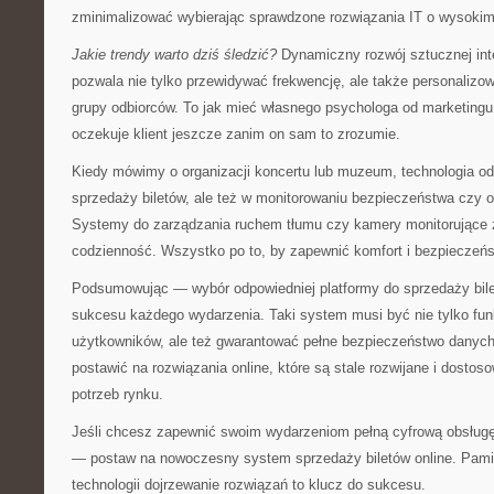
zminimalizować wybierając sprawdzone rozwiązania IT o wysoki
Jakie trendy warto dziś śledzić?
Dynamiczny rozwój sztucznej intel
pozwala nie tylko przewidywać frekwencję, ale także personalizo
grupy odbiorców. To jak mieć własnego psychologa od marketing
oczekuje klient jeszcze zanim on sam to zrozumie.
Kiedy mówimy o organizacji koncertu lub muzeum, technologia odg
sprzedaży biletów, ale też w monitorowaniu bezpieczeństwa czy op
Systemy do zarządzania ruchem tłumu czy kamery monitorujące z 
codzienność. Wszystko po to, by zapewnić komfort i bezpieczeń
Podsumowując — wybór odpowiedniej platformy do sprzedaży bil
sukcesu każdego wydarzenia. Taki system musi być nie tylko funkc
użytkowników, ale też gwarantować pełne bezpieczeństwo danych 
postawić na rozwiązania online, które są stale rozwijane i dost
potrzeb rynku.
Jeśli chcesz zapewnić swoim wydarzeniom pełną cyfrową obsług
— postaw na nowoczesny system sprzedaży biletów online. Pami
technologii dojrzewanie rozwiązań to klucz do sukcesu.