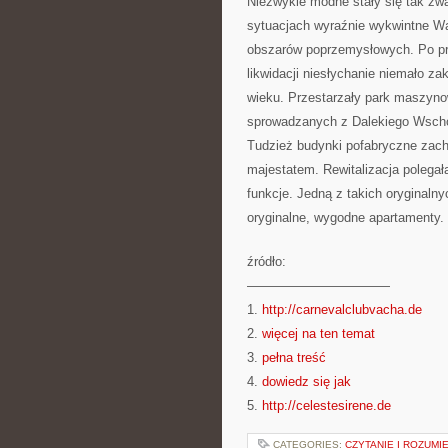
Niezwykle modne stały się tak zwa
sytuacjach wyraźnie wykwintne Wa
obszarów poprzemysłowych. Po pr
likwidacji niesłychanie niemało z
wieku. Przestarzały park maszyno
sprowadzanych z Dalekiego Wschod
Tudzież budynki pofabryczne zach
majestatem. Rewitalizacja polegał
funkcje. Jedną z takich oryginaln
oryginalne, wygodne apartamenty.
źródło:
———————————
1.
http://carnevalclubvacha.de
2.
więcej na ten temat
3.
pełna treść
4.
dowiedz się jak
5.
http://celestesirene.de
CATEGORIES:
CZYTANIE I ROZUMI