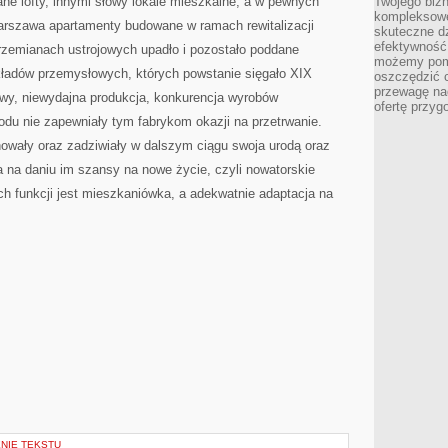
ne lofty, innymi słowy lokale mieszkalne, a w pewnych
Twojego bizn
kompleksowe
rszawa apartamenty budowane w ramach rewitalizacji
skuteczne dz
efektywność 
zemianach ustrojowych upadło i pozostało poddane
możemy pom
akładów przemysłowych, których powstanie sięgało XIX
oszczędzić 
przewagę nad
wy, niewydajna produkcja, konkurencja wyrobów
ofertę przyg
u nie zapewniały tym fabrykom okazji na przetrwanie.
owały oraz zadziwiały w dalszym ciągu swoja urodą oraz
a na daniu im szansy na nowe życie, czyli nowatorskie
ych funkcji jest mieszkaniówka, a adekwatnie adaptacja na
ENIE TEKSTU