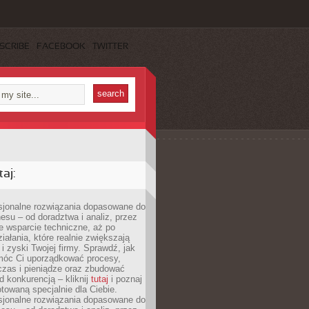
SCRIBE
FACEBOOK
TWITTER
aj:
esjonalne rozwiązania dopasowane do
esu – od doradztwa i analiz, przez
 wsparcie techniczne, aż po
iałania, które realnie zwiększają
i zyski Twojej firmy. Sprawdź, jak
óc Ci uporządkować procesy,
czas i pieniądze oraz zbudować
 konkurencją – kliknij
tutaj
i poznaj
otowaną specjalnie dla Ciebie.
esjonalne rozwiązania dopasowane do