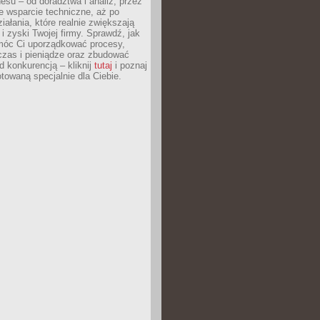
esu – od doradztwa i analiz, przez
 wsparcie techniczne, aż po
iałania, które realnie zwiększają
i zyski Twojej firmy. Sprawdź, jak
óc Ci uporządkować procesy,
czas i pieniądze oraz zbudować
 konkurencją – kliknij
tutaj
i poznaj
otowaną specjalnie dla Ciebie.