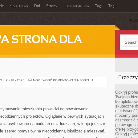
rie
Dni
Strony
Tagi
Tagi
Spis Treści
Lista artykułów
SUB
A STRONA DLA
Przeczyt
FERIE
LIP - 18 - 2025
MOŻLIWOŚĆ KOMENTOWANIA
ZOSTAŁA
Odkryj prof
Twojego bizn
kompleksowe
skuteczne dz
usytuowanie mieszkania prowadzi do powstawania
efektywność 
możemy pom
niecodziennych projektów. Oglądane w pewnych sytuacjach
oszczędzić 
nia usytuowane na barkach oraz łodziach, w kraju jeszcze
przewagę nad
ofertę przyg
 się szereg pomysłów na niecodzienną lokalizację mieszkań.
Odkryj prof