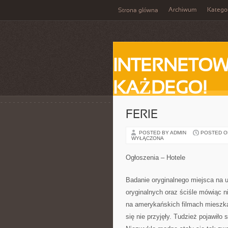
Archiwum
Katego
Strona główna
INTERNETOW
KAŻDEGO!
FERIE
POSTED BY ADMIN
POSTED ON 
WYŁĄCZONA
Ogłoszenia – Hotele
Badanie oryginalnego miejsca na 
oryginalnych oraz ściśle mówiąc 
na amerykańskich filmach mieszka
się nie przyjęły. Tudzież pojawiło