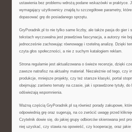
ustawienia bez problemu wdrożą podane wskazówki w praktyce. J
wymagający użytkownicy znajdą tu szczegółowe parametry, które
dopasować grę do posiadanego sprzętu.
GryPoradnik.pl to nie tylko same liczby, ale także pasja do gier i
tekstach wyczuwalna jest prawdziwa fascynacja, a autorzy nie bo
jednocześnie zachowując równowagę i rzetelną analizę. Dzięki t
czyta głos społeczności, a nie z suchym katalogiem reklam.
Strona regularnie jest aktualizowana o świeże recenzje, dzięki cz
zawsze natrafisz na aktualny materiał. Niezależnie od tego, czy i
produkcje, mniejsze projekty, czy też starsze klasyki, portal sto
obejmując zarówno tematy na czasie, jak i sprawdzone tytuły, do 
odświeżają wspomnienia.
Ważną częścią GryPoradnik.pl są również porady zakupowe, któ
odpowiednią grę oraz sugerują, na co zwrócić uwagę przed klikni
Czytelnik dowie się, do jakiej grupy odbiorców skierowana jest pr
niej uzyskać, czy stawia na opowieść, czy kooperację, oraz jak