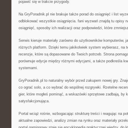
pojawić się w trakcie przygody.
Na GryPoradnik.pl nie brakuje także porad do osiągnięć i list wyz
odblokować wszystkie osiągnięcia. fani wyzwań znajdą tu opisy n
osiągnięć, sposoby ich realizacji oraz podpowiedzi, które zmniejsz
Serwis kieruje materiały zarówno do użytkowników komputerów, j
różnych platform. Dzięki temu jakikolwiek system wybierasz, na te
recenzje, które są dopasowane do Twoich potrzeb. Strona pomag
porównuje edycje między różnymi edycjami, a także podkreśla k
systemami.
GryPoradnik.pl to naturalny wybór przed zakupem nowej gry. Znajdz
co ograć solo, a co wybrać do wspólnej rozgrywki. Rzetelne rece
gier, które mogłeś pominąć, a wskazówki sprzętowe zadbają, by k
satysfakcjonująca.
Portal wciąż rośnie, wzbogacając strukturę treści i reagując na p
aktualne zapowiedzi, analizy zmian na rynku oraz materiały przek
portal gamingowy staje się encyklopedią praktycznej wiedzy, do kt