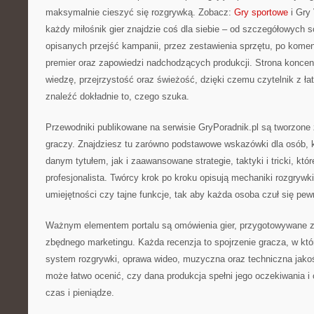
maksymalnie cieszyć się rozgrywką. Zobacz:
Gry sportowe
i Gry
każdy miłośnik gier znajdzie coś dla siebie – od szczegółowych so
opisanych przejść kampanii, przez zestawienia sprzętu, po kome
premier oraz zapowiedzi nadchodzących produkcji. Strona koncent
wiedzę, przejrzystość oraz świeżość, dzięki czemu czytelnik z 
znaleźć dokładnie to, czego szuka.
Przewodniki publikowane na serwisie GryPoradnik.pl są tworzone
graczy. Znajdziesz tu zarówno podstawowe wskazówki dla osób, k
danym tytułem, jak i zaawansowane strategie, taktyki i tricki, któ
profesjonalista. Twórcy krok po kroku opisują mechaniki rozgrywk
umiejętności czy tajne funkcje, tak aby każda osoba czuł się pew
Ważnym elementem portalu są omówienia gier, przygotowywane z 
zbędnego marketingu. Każda recenzja to spojrzenie gracza, w któ
system rozgrywki, oprawa wideo, muzyczna oraz techniczna jakoś
może łatwo ocenić, czy dana produkcja spełni jego oczekiwania i
czas i pieniądze.