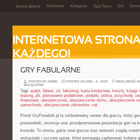
Archiwum
Kategorie
Dni
Stron
Strona główna
Spis Treści
INTERNETOWA STRONA
KAŻDEGO!
GRY FABULARNE
POSTED BY ADMIN
POSTED ON GRU - 4 - 2025
MOŻLIWOŚĆ 
WYŁĄCZONA
Tagi:
audyt
,
bilans
,
cit
,
faktoring
,
karta kredytowa
,
koszty
,
księgi
leasing
,
pit
,
planowanie podatkowe
,
podatki
,
polisa
,
przychody
,
ra
finansowe
,
ubezpieczenia
,
ubezpieczenie domu
,
ubezpieczenie na
samochodu
,
ubezpieczenie zdrowotne
,
vat
Portal GryPoradnik.pl to rozbudowany serwis dla graczy, który g
przewodniki, recenzje oraz przedpremierowe prezentacje gier na k
konsole. To strona, gdzie nowi gracze oraz weterani znajdą rzetel
wskazówki i szczere opinie, które pomagają zaplanować kolejne 