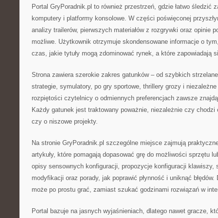
Portal GryPoradnik.pl to również przestrzeń, gdzie łatwo śledzić 
komputery i platformy konsolowe. W części poświęconej przyszły
analizy trailerów, pierwszych materiałów z rozgrywki oraz opinie po 
możliwe. Użytkownik otrzymuje skondensowane informacje o tym
czas, jakie tytuły mogą zdominować rynek, a które zapowiadają s
Strona zawiera szerokie zakres gatunków – od szybkich strzelanek
strategie, symulatory, po gry sportowe, thrillery grozy i niezależne 
rozpiętości czytelnicy o odmiennych preferencjach zawsze znajdą 
Każdy gatunek jest traktowany poważnie, niezależnie czy chodzi
czy o niszowe projekty.
Na stronie GryPoradnik.pl szczególne miejsce zajmują praktyczn
artykuły, które pomagają dopasować grę do możliwości sprzętu lub
opisy sensownych konfiguracji, propozycje konfiguracji klawiszy, 
modyfikacji oraz porady, jak poprawić płynność i uniknąć błędów.
może po prostu grać, zamiast szukać godzinami rozwiązań w inte
Portal bazuje na jasnych wyjaśnieniach, dlatego nawet gracze, któ