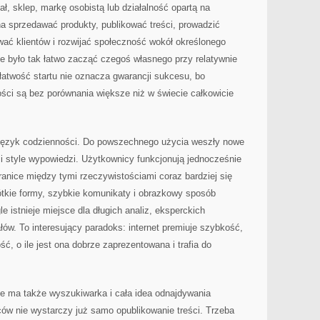
, sklep, markę osobistą lub działalność opartą na
a sprzedawać produkty, publikować treści, prowadzić
wać klientów i rozwijać społeczność wokół określonego
nie było tak łatwo zacząć czegoś własnego przy relatywnie
łatwość startu nie oznacza gwarancji sukcesu, bo
ości są bez porównania większe niż w świecie całkowicie
ż język codzienności. Do powszechnego użycia weszły nowe
i i style wypowiedzi. Użytkownicy funkcjonują jednocześnie
ranice między tymi rzeczywistościami coraz bardziej się
ótkie formy, szybkie komunikaty i obrazkowy sposób
e istnieje miejsce dla długich analiz, eksperckich
łów. To interesujący paradoks: internet premiuje szybkość,
ść, o ile jest ona dobrze zaprezentowana i trafia do
ie ma także wyszukiwarka i cała idea odnajdywania
rców nie wystarczy już samo opublikowanie treści. Trzeba