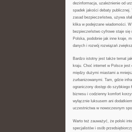
dezinformacja, uzależnienie od ur
spadek jakości debaty publicznej
zasad bezpieczeństwa, używa słaby
klika w podejrzane wiadomości. W 
bezpieczeństwo cyfrowe staje się
Polska, podobnie jak inne kraje, 
danych i rozwój rozwiązań zwięks
Bardzo istotny jest także temat ja
kraju. Choć internet w Polsce jes
między dużymi miastami a mniejsz
zurbanizowanymi. Tam, gdzie infra
ograniczony dostęp do szybkiego ł
biznesu i codzienny komfort korzyst
wyłącznie luksusem ani dodatkie
uczestnictwa w nowoczesnym spo
Warto też zauważyć, że polski int
specjalistów i osób przedsiębiorc