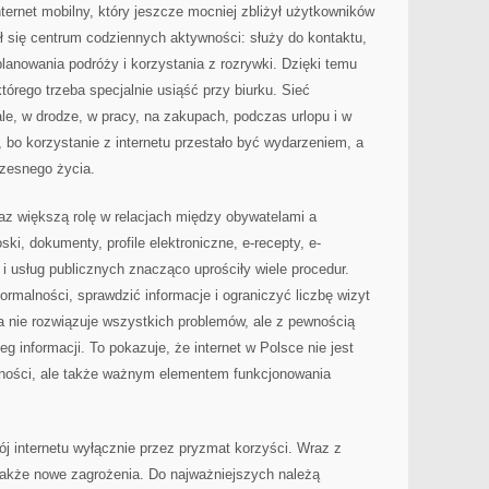
nternet mobilny, który jeszcze mocniej zbliżył użytkowników
ł się centrum codziennych aktywności: służy do kontaktu,
planowania podróży i korzystania z rozrywki. Dzięki temu
którego trzeba specjalnie usiąść przy biurku. Sieć
le, w drodze, w pracy, na zakupach, podczas urlopu i w
 bo korzystanie z internetu przestało być wydarzeniem, a
czesnego życia.
az większą rolę w relacjach między obywatelami a
i, dokumenty, profile elektroniczne, e-recepty, e-
i usług publicznych znacząco uprościły wiele procedur.
ormalności, sprawdzić informacje i ograniczyć liczbę wizyt
a nie rozwiązuje wszystkich problemów, ale z pewnością
g informacji. To pokazuje, że internet w Polsce nie jest
wności, ale także ważnym elementem funkcjonowania
j internetu wyłącznie przez pryzmat korzyści. Wraz z
 także nowe zagrożenia. Do najważniejszych należą