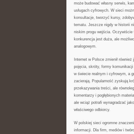
może budować własny serwis, kanał
usługach cyfrowych. W sieci możn
konsultacje, tworzyć kursy, zdoby
tematu. Jeszcze nigdy w historii 
niskim progu wejścia. Oczywiście 
konkurencja jest duża, ale możliw
analogowym.
Internet w Polsce zmienił równie
pojęcia, skróty, formy komunikacj
w świecie realnym i cyfrowym, a g
zacierają. Popularność zyskują kr
przekazywania treści, ale równolegl
komentarzy i pogłębionych materia
ale wciąż potrafi wynagradzać jako
właściwego odbiorcy.
W polskiej sieci ogromne znaczen
informacji. Dla firm, mediów i twó