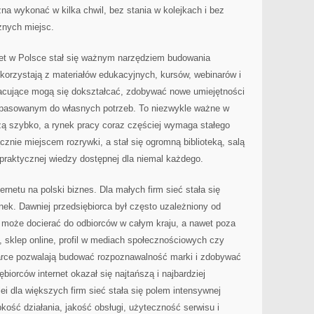
żna wykonać w kilka chwil, bez stania w kolejkach i bez
żnych miejsc.
net w Polsce stał się ważnym narzędziem budowania
 korzystają z materiałów edukacyjnych, kursów, webinarów i
acujące mogą się dokształcać, zdobywać nowe umiejętności
 dopasowanym do własnych potrzeb. To niezwykle ważne w
ą szybko, a rynek pracy coraz częściej wymaga stałego
ącznie miejscem rozrywki, a stał się ogromną biblioteką, salą
praktycznej wiedzy dostępnej dla niemal każdego.
rnetu na polski biznes. Dla małych firm sieć stała się
nek. Dawniej przedsiębiorca był często uzależniony od
iś może docierać do odbiorców w całym kraju, a nawet poza
a, sklep online, profil w mediach społecznościowych czy
rce pozwalają budować rozpoznawalność marki i zdobywać
ębiorców internet okazał się najtańszą i najbardziej
ei dla większych firm sieć stała się polem intensywnej
ybkość działania, jakość obsługi, użyteczność serwisu i