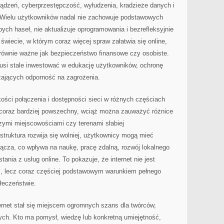
ządzeń, cyberprzestępczość, wyłudzenia, kradzieże danych i
. Wielu użytkowników nadal nie zachowuje podstawowych
ch haseł, nie aktualizuje oprogramowania i bezrefleksyjnie
świecie, w którym coraz więcej spraw załatwia się online,
 równie ważne jak bezpieczeństwo finansowe czy osobiste.
musi stale inwestować w edukację użytkowników, ochronę
zających odporność na zagrożenia.
kości połączenia i dostępności sieci w różnych częściach
t coraz bardziej powszechny, wciąż można zauważyć różnice
ymi miejscowościami czy terenami słabiej
struktura rozwija się wolniej, użytkownicy mogą mieć
ącza, co wpływa na naukę, pracę zdalną, rozwój lokalnego
ania z usług online. To pokazuje, że internet nie jest
m, lecz coraz częściej podstawowym warunkiem pełnego
łeczeństwie.
ernet stał się miejscem ogromnych szans dla twórców,
zych. Kto ma pomysł, wiedzę lub konkretną umiejętność,