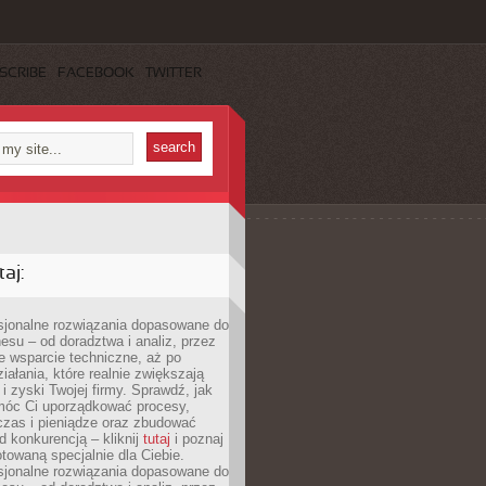
SCRIBE
FACEBOOK
TWITTER
aj:
esjonalne rozwiązania dopasowane do
esu – od doradztwa i analiz, przez
 wsparcie techniczne, aż po
iałania, które realnie zwiększają
i zyski Twojej firmy. Sprawdź, jak
óc Ci uporządkować procesy,
czas i pieniądze oraz zbudować
 konkurencją – kliknij
tutaj
i poznaj
otowaną specjalnie dla Ciebie.
esjonalne rozwiązania dopasowane do