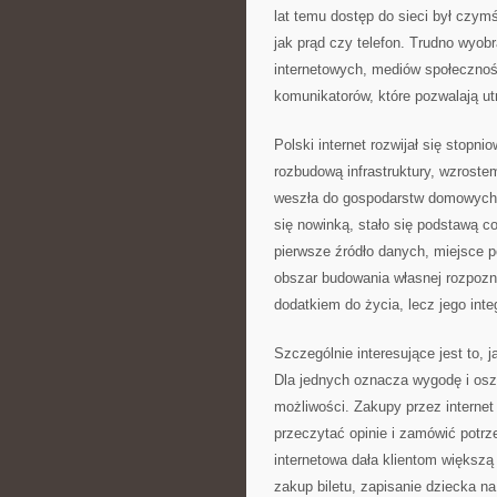
lat temu dostęp do sieci był czymś
jak prąd czy telefon. Trudno wyob
internetowych, mediów społecznośc
komunikatorów, które pozwalają u
Polski internet rozwijał się stop
rozbudową infrastruktury, wzroste
weszła do gospodarstw domowych, f
się nowinką, stało się podstawą co
pierwsze źródło danych, miejsce 
obszar budowania własnej rozpozna
dodatkiem do życia, lecz jego inte
Szczególnie interesujące jest to, 
Dla jednych oznacza wygodę i osz
możliwości. Zakupy przez internet
przeczytać opinie i zamówić pot
internetowa dała klientom większą
zakup biletu, zapisanie dziecka n