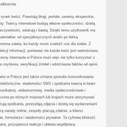
odbiorców.
rynek treści. Powstają blogi, portale, serwisy eksperckie,
sty. Twórcy internetowi budują własne społeczności, dzielą
eczywistość, edukują i bawią. Dzięki temu użytkownik ma
eriałów: od specjalistycznych analiz po lekką
gromna zaleta, bo każdy może znaleźć coś dla siebie. Z
lekcji informacji, ponieważ nie każda treść jest wartościowa,
zesny internauta w Polsce musi więc nie tylko korzystać z
o myślenia, weryfikacji źródeł i odróżniania faktów od opinii.
etu w Polsce jest także zmiana sposobu komunikowania
telefoniczne, wiadomości SMS i spotkania twarzą w twarz.
omunikatory, wideorozmowy, media społecznościowe i
oszona po różnych miastach lub krajach może utrzymywać
ują spotkania, przesyłają zdjęcia i dzielą się wydarzeniami
 narady online, zespoły pracują zdalnie, a klienci
at, formularze i wiadomości prywatne. Ta cyfrowa bliskość
ans, przyspiesza reakcje i ułatwia współpracę.