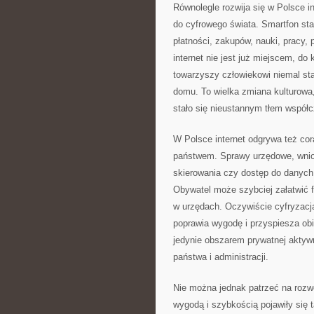
Równolegle rozwija się w Polsce i
do cyfrowego świata. Smartfon sta
płatności, zakupów, nauki, pracy, 
internet nie jest już miejscem, do 
towarzyszy człowiekowi niemal sta
domu. To wielka zmiana kulturowa,
stało się nieustannym tłem współ
W Polsce internet odgrywa też cor
państwem. Sprawy urzędowe, wniosk
skierowania czy dostęp do danych 
Obywatel może szybciej załatwić f
w urzędach. Oczywiście cyfryzacj
poprawia wygodę i przyspiesza obie
jedynie obszarem prywatnej akty
państwa i administracji.
Nie można jednak patrzeć na rozwó
wygodą i szybkością pojawiły się