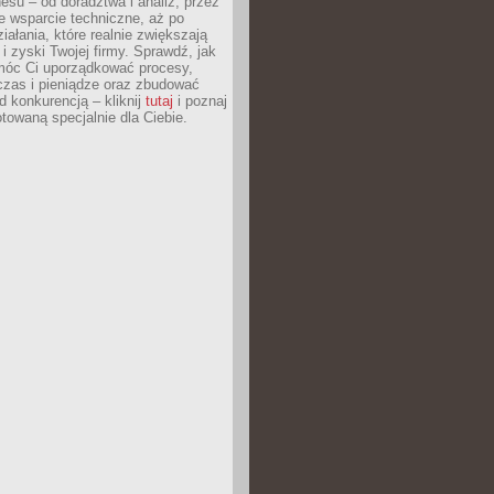
esu – od doradztwa i analiz, przez
 wsparcie techniczne, aż po
iałania, które realnie zwiększają
i zyski Twojej firmy. Sprawdź, jak
óc Ci uporządkować procesy,
czas i pieniądze oraz zbudować
 konkurencją – kliknij
tutaj
i poznaj
otowaną specjalnie dla Ciebie.