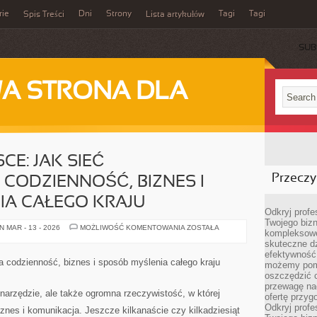
rie
Dni
Strony
Tagi
Tagi
Spis Treści
Lista artykułów
SUB
A STRONA DLA
CE: JAK SIEĆ
Przeczyt
 CODZIENNOŚĆ, BIZNES I
IA CAŁEGO KRAJU
Odkryj prof
Twojego bizn
INTERNET
 MAR - 13 - 2026
MOŻLIWOŚĆ KOMENTOWANIA
ZOSTAŁA
kompleksowe
W
POLSCE:
skuteczne dz
JAK
efektywność 
SIEĆ
ła codzienność, biznes i sposób myślenia całego kraju
możemy pom
PRZEKSZTAŁCIŁA
CODZIENNOŚĆ,
oszczędzić 
BIZNES
przewagę nad
I
o narzędzie, ale także ogromna rzeczywistość, w której
ofertę przyg
SPOSÓB
MYŚLENIA
Odkryj prof
biznes i komunikacja. Jeszcze kilkanaście czy kilkadziesiąt
CAŁEGO