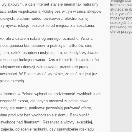
Twojego bizn
KRAJU
 wyjątkowym, a dziś internet stał się niemal tak naturalny
kompleksowe
skuteczne dz
razić sobie współczesną Polskę bez witryn w sieci, sklepów
efektywność 
możemy pom
iowych, platform wideo, bankowości elektronicznej i
oszczędzić 
trzymywać relacje niezależnie od miejsca zamieszkania.
przewagę nad
ofertę przyg
niowo, ale z czasem nabrał ogromnego rozmachu. Wraz z
m dostępności komputerów, a później smartfonów, sieć
irm, szkół, urzędów i instytucji. To, co kiedyś wydawało
dziennego funkcjonowania. Dziś internet to dla wielu osób
podejmowania decyzji zakupowych, przestrzeń pracy i
walności. W Polsce widać wyraźnie, że sieć nie jest już
gralną częścią.
jak internet w Polsce wpłynął na codzienność zwykłych ludzi.
czędność czasu, dla innych otworzył zupełnie nowe
 stały się normą, ponieważ pozwalają porównać oferty,
rzebne produkty bez wychodzenia z domu. Bankowość
 swobodę nad finansami. Rezerwacja wizyty lekarskiej,
a zajęcia, opłacenie rachunku czy sprawdzenie rozkładu