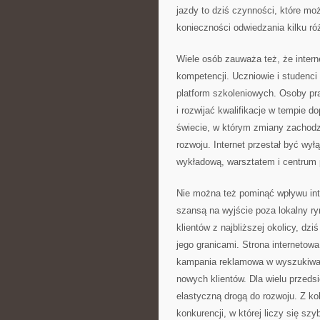
jazdy to dziś czynności, które mo
konieczności odwiedzania kilku ró
Wiele osób zauważa też, że inter
kompetencji. Uczniowie i studenci
platform szkoleniowych. Osoby pr
i rozwijać kwalifikacje w tempie
świecie, w którym zmiany zachodz
rozwoju. Internet przestał być wył
wykładową, warsztatem i centrum 
Nie można też pominąć wpływu inte
szansą na wyjście poza lokalny ry
klientów z najbliższej okolicy, dz
jego granicami. Strona internetow
kampania reklamowa w wyszukiwa
nowych klientów. Dla wielu przedsi
elastyczną drogą do rozwoju. Z kol
konkurencji, w której liczy się sz