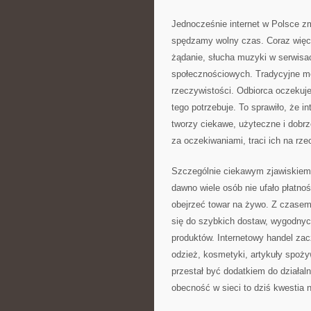
Jednocześnie internet w Polsce zm
spędzamy wolny czas. Coraz więce
żądanie, słucha muzyki w serwisa
społecznościowych. Tradycyjne me
rzeczywistości. Odbiorca oczekuje
tego potrzebuje. To sprawiło, że i
tworzy ciekawe, użyteczne i dobrz
za oczekiwaniami, traci ich na rze
Szczególnie ciekawym zjawiskiem 
dawno wiele osób nie ufało płatno
obejrzeć towar na żywo. Z czasem 
się do szybkich dostaw, wygodny
produktów. Internetowy handel zacz
odzież, kosmetyki, artykuły spożyw
przestał być dodatkiem do działaln
obecność w sieci to dziś kwestia n