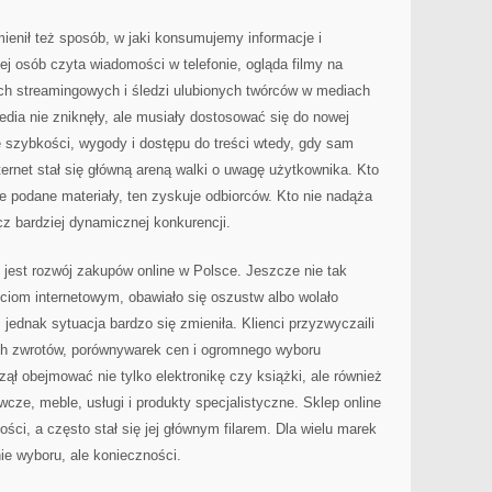
ienił też sposób, w jaki konsumujemy informacje i
j osób czyta wiadomości w telefonie, ogląda filmy na
ch streamingowych i śledzi ulubionych twórców w mediach
dia nie zniknęły, ale musiały dostosować się do nowej
 szybkości, wygody i dostępu do treści wtedy, gdy sam
nternet stał się główną areną walki o uwagę użytkownika. Kto
e podane materiały, ten zyskuje odbiorców. Kto nie nadąża
cz bardziej dynamicznej konkurencji.
jest rozwój zakupów online w Polsce. Jeszcze nie tak
ściom internetowym, obawiało się oszustw albo wolało
jednak sytuacja bardzo się zmieniła. Klienci przyzwyczaili
ch zwrotów, porównywarek cen i ogromnego wyboru
ął obejmować nie tylko elektronikę czy książki, ale również
cze, meble, usługi i produkty specjalistyczne. Sklep online
ości, a często stał się jej głównym filarem. Dla wielu marek
ie wyboru, ale konieczności.