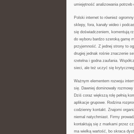
umiejętność analizowania potrzeb 
Polski internet to również ogromny 
sklepy, fora, kanały wideo i podca
się doświadczeniem, komentują rz
do wyboru bardzo szeroką gamę mat
przyjemność. Z jednej strony to o
drugiej jednak rośnie znaczenie se
rzetelna i godna zaufania. Współc
sieci, ale też uczyć się krytyczneg
Ważnym elementem rozwoju intern
się. Dawniej dominowały rozmowy 
Dziś coraz większą rolę pełnią k
aplikacje grupowe. Rodzina rozpr
codzienny kontakt. Znajomi organiz
niemal natychmiast. Firmy prowadzą
kontaktują się z markami przez cz
ma wielką wartość, bo skraca dyst