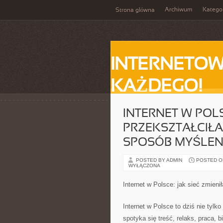
Archiwum
Katego
Strona główna
INTERNETOW
KAŻDEGO!
INTERNET W POLS
PRZEKSZTAŁCIŁA
SPOSÓB MYŚLEN
POSTED BY ADMIN
POSTED ON
WYŁĄCZONA
Internet w Polsce: jak sieć zmieni
Internet w Polsce to dziś nie tylk
spotyka się treść, relaks, praca, 