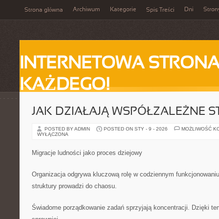
Archiwum
Kategorie
Dni
Stron
Strona główna
Spis Treści
INTERNETOWA STRONA
KAŻDEGO!
JAK DZIAŁAJĄ WSPÓŁZALEŻNE 
POSTED BY ADMIN
POSTED ON STY - 9 - 2026
MOŻLIWOŚĆ K
WYŁĄCZONA
Migracje ludności jako proces dziejowy
Organizacja odgrywa kluczową rolę w codziennym funkcjonowani
struktury prowadzi do chaosu.
Świadome porządkowanie zadań sprzyjają koncentracji. Dzięki te