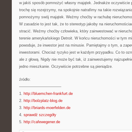
w jakiś sposób pomnożyć własny majątek. Jednakże oczywiście pr
trochę się rozejrzymy, na spokojnie natrafimy na takie rozwiązania
pomnożymy swój majątek. Weźmy choćby w rachubę nieruchomo
W zasadzie to jest tak, że to stereotyp jakoby na nieruchomości
stracić. Weźmy choćby człowieka, który zainwestować w nieruc
terenie amerykańskiego Detroit. W końcu nieruchomości w tym mieś
powoduje, że inwestor jest na minusie. Pamiętajmy o tym, a za
inwestorami. Chociaż ryzyko jest w każdym przypadku. Co to oz
ale z głową. Nigdy nie może być tak, iż zainwestujemy najzupełni
jedno mieszkanie. Oczywiście potrzebne są pieniądze.
źródło:
———————————
1.
http://bluemchen-frankfurt.de
2.
http://bolzplatz-blog.de
3.
http://briards-moerfelden.de
4.
sprawdź szczegóły
5.
http://cafewegener.de