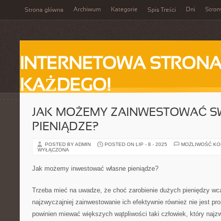
Archiwum
Kategorie
Dni
Stron
Strona główna
Spis Treści
INTERNETOWA STRONA
KAŻDEGO!
JAK MOŻEMY ZAINWESTOWAĆ S
PIENIĄDZE?
POSTED BY ADMIN
POSTED ON LIP - 8 - 2025
MOŻLIWOŚĆ K
WYŁĄCZONA
Jak możemy inwestować własne pieniądze?
Trzeba mieć na uwadze, że choć zarobienie dużych pieniędzy wcale
najzwyczajniej zainwestowanie ich efektywnie również nie jest pro
powinien miewać większych wątpliwości taki człowiek, który najzw