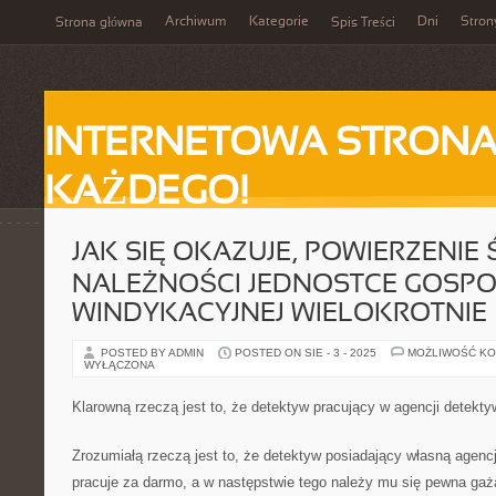
Archiwum
Kategorie
Dni
Stron
Strona główna
Spis Treści
INTERNETOWA STRONA
KAŻDEGO!
JAK SIĘ OKAZUJE, POWIERZENIE
NALEŻNOŚCI JEDNOSTCE GOSP
WINDYKACYJNEJ WIELOKROTNIE
POSTED BY ADMIN
POSTED ON SIE - 3 - 2025
MOŻLIWOŚĆ K
WYŁĄCZONA
Klarowną rzeczą jest to, że detektyw pracujący w agencji detekty
Zrozumiałą rzeczą jest to, że detektyw posiadający własną agenc
pracuje za darmo, a w następstwie tego należy mu się pewna gaża 