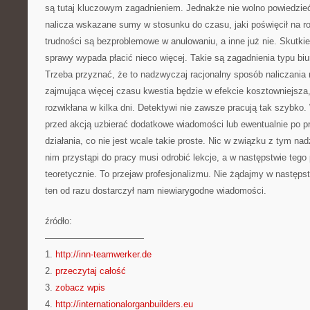
są tutaj kluczowym zagadnieniem. Jednakże nie wolno powiedzieć,
nalicza wskazane sumy w stosunku do czasu, jaki poświęcił na r
trudności są bezproblemowe w anulowaniu, a inne już nie. Skutk
sprawy wypada płacić nieco więcej. Takie są zagadnienia typu bi
Trzeba przyznać, że to nadzwyczaj racjonalny sposób naliczani
zajmująca więcej czasu kwestia będzie w efekcie kosztowniejsza, 
rozwikłana w kilka dni. Detektywi nie zawsze pracują tak szybk
przed akcją uzbierać dodatkowe wiadomości lub ewentualnie po p
działania, co nie jest wcale takie proste. Nic w związku z tym na
nim przystąpi do pracy musi odrobić lekcje, a w następstwie tego
teoretycznie. To przejaw profesjonalizmu. Nie żądajmy w następs
ten od razu dostarczył nam niewiarygodne wiadomości.
źródło:
———————————
1.
http://inn-teamwerker.de
2.
przeczytaj całość
3.
zobacz wpis
4.
http://internationalorganbuilders.eu