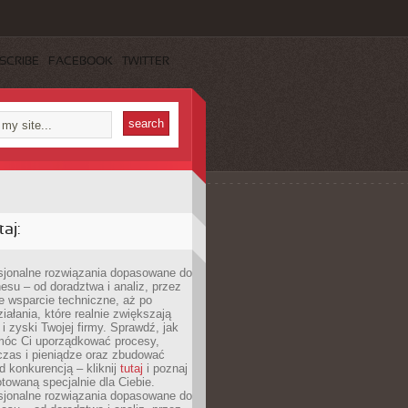
SCRIBE
FACEBOOK
TWITTER
aj:
esjonalne rozwiązania dopasowane do
esu – od doradztwa i analiz, przez
 wsparcie techniczne, aż po
iałania, które realnie zwiększają
i zyski Twojej firmy. Sprawdź, jak
óc Ci uporządkować procesy,
czas i pieniądze oraz zbudować
 konkurencją – kliknij
tutaj
i poznaj
otowaną specjalnie dla Ciebie.
esjonalne rozwiązania dopasowane do