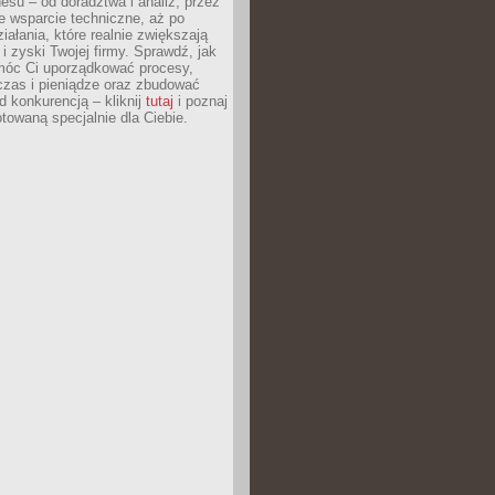
esu – od doradztwa i analiz, przez
 wsparcie techniczne, aż po
iałania, które realnie zwiększają
i zyski Twojej firmy. Sprawdź, jak
óc Ci uporządkować procesy,
czas i pieniądze oraz zbudować
 konkurencją – kliknij
tutaj
i poznaj
otowaną specjalnie dla Ciebie.