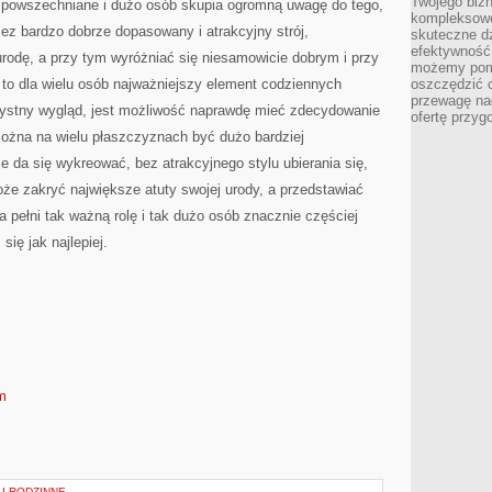
Twojego bizn
zpowszechniane i dużo osób skupia ogromną uwagę do tego,
kompleksowe
rzez bardzo dobrze dopasowany i atrakcyjny strój,
skuteczne dz
efektywność 
rodę, a przy tym wyróżniać się niesamowicie dobrym i przy
możemy pom
 to dla wielu osób najważniejszy element codziennych
oszczędzić 
przewagę nad
zystny wygląd, jest możliwość naprawdę mieć zdecydowanie
ofertę przyg
ożna na wielu płaszczyznach być dużo bardziej
 da się wykreować, bez atrakcyjnego stylu ubierania się,
że zakryć największe atuty swojej urody, a przedstawiać
 pełni tak ważną rolę i tak dużo osób znacznie częściej
się jak najlepiej.
m
I RODZINNE