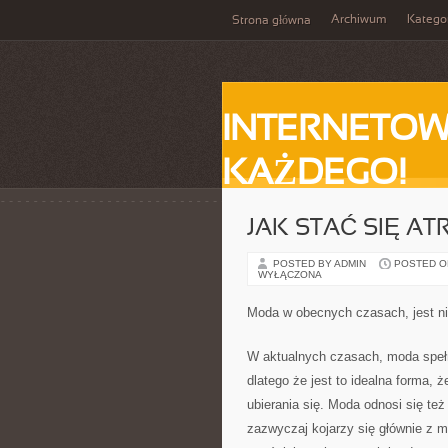
Archiwum
Katego
Strona główna
INTERNETOW
KAŻDEGO!
JAK STAĆ SIĘ AT
POSTED BY ADMIN
POSTED ON 
WYŁĄCZONA
Moda w obecnych czasach, jest n
W aktualnych czasach, moda spełn
dlatego że jest to idealna forma,
ubierania się. Moda odnosi się też
zazwyczaj kojarzy się głównie z mo