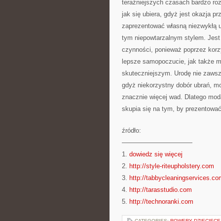
teraźniejszych czasach bardzo ro
jak się ubiera, gdyż jest okazja p
zaprezentować własną niezwykłą u
tym niepowtarzalnym stylem. Jest
czynności, ponieważ poprzez kor
lepsze samopoczucie, jak także m
skuteczniejszym. Urodę nie zawsze
gdyż niekorzystny dobór ubrań, mo
znacznie więcej wad. Dlatego moda
skupia się na tym, by prezentować 
źródło:
———————————
1.
dowiedz się więcej
2.
http://style-riteupholstery.com
3.
http://tabbycleaningservices.co
4.
http://tarasstudio.com
5.
http://technoranki.com
CATEGORIES:
ROWERY DZIECIĘCE 