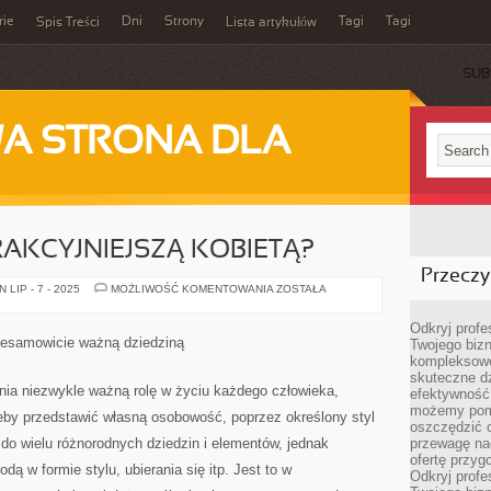
rie
Dni
Strony
Tagi
Tagi
Spis Treści
Lista artykułów
SUB
A STRONA DLA
RAKCYJNIEJSZĄ KOBIETĄ?
Przeczyt
JAK
LIP - 7 - 2025
MOŻLIWOŚĆ KOMENTOWANIA
ZOSTAŁA
STAĆ
SIĘ
ATRAKCYJNIEJSZĄ
Odkryj prof
KOBIETĄ?
iesamowicie ważną dziedziną
Twojego bizn
kompleksowe
skuteczne dz
ia niezwykle ważną rolę w życiu każdego człowieka,
efektywność 
możemy pom
 żeby przedstawić własną osobowość, poprzez określony styl
oszczędzić 
 do wielu różnorodnych dziedzin i elementów, jednak
przewagę nad
ofertę przyg
dą w formie stylu, ubierania się itp. Jest to w
Odkryj prof