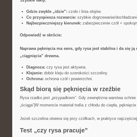
Szybkie fakty:
Gdzie zwykle „idzie”:
czoło i linia słojów.
Co przyspiesza rozwarcie:
szybkie dogrzewanie/dochładzani
Najbezpieczniejszy kierunek:
zabezpieczenie czół + spokojn
Odpowiedź w skrócie:
Naprawa pęknięcia ma sens, gdy rysa jest stabilna i da się j
„ciągnięcia” drewna.
Diagnoza:
czy rysa jest aktywna.
Klejenie:
dobór kleju do szerokości szczeliny.
Ochrona:
ochrona czół i powierzchni.
Skąd biorą się pęknięcia w rzeźbie
Rysa rzadko jest „przypadkiem”. Gdy zewnętrzna warstwa schnie 
„ściąga”|W momencie materiał trafia z chłodu do ciepła, pęknięcie ł
Jeżeli szczelina otwiera się przy czółkach, w praktyce najczęście
Test „czy rysa pracuje”