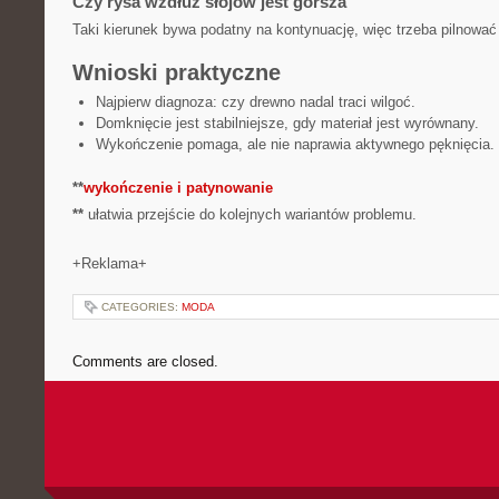
Czy rysa wzdłuż słojów jest gorsza
Taki kierunek bywa podatny na kontynuację, więc trzeba pilnowa
Wnioski praktyczne
Najpierw diagnoza: czy drewno nadal traci wilgoć.
Domknięcie jest stabilniejsze, gdy materiał jest wyrównany.
Wykończenie pomaga, ale nie naprawia aktywnego pęknięcia.
**
wykończenie i patynowanie
**
ułatwia przejście do kolejnych wariantów problemu.
+Reklama+
CATEGORIES:
MODA
Comments are closed.