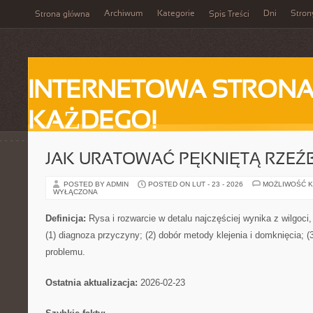
Archiwum
Kategorie
Dni
Stron
Strona główna
Spis Treści
INTERNETOWA STRONA
KAŻDEGO!
JAK URATOWAĆ PĘKNIĘTĄ RZEŹ
POSTED BY ADMIN
POSTED ON LUT - 23 - 2026
MOŻLIWOŚĆ 
WYŁĄCZONA
Definicja:
Rysa i rozwarcie w detalu najczęściej wynika z wilgoci,
(1) diagnoza przyczyny; (2) dobór metody klejenia i domknięcia; 
problemu.
Ostatnia aktualizacja:
2026-02-23