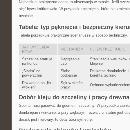
Najbardziej praktyczna ocena to obserwacja w czasie. Jeśli szczel
siłę” bywa krótkotrwała. W przypadku pęknięcia, które nie zmienia
trwałość.
Tabela: typ pęknięcia i bezpieczny kie
Tabela porządkuje praktyczne scenariusze w sposób techniczny.
JAK WYGLĄDA
MECHANIZM
CO ZWYKLE ROBIĆ
RYSA
Szczelina startuje
Naprężenia
Stabilizacja warunków 
na końcu
czół
klejenie
„Siatka” na
Słabe
Delikatne domknięcie +
powierzchni
podparcie
korekta techniki
Rozwarcie na „linii
Sęk w strefie
Ochrona wykończenie
włókien”
pracy
Dobór kleju do szczeliny i pracy drewna
Spoina musi pasować do geometrii szczeliny. W przypadku cienki
domknięcie i wnikanie, a przy większym rozwarciu istotne jest utr
docisk jest nierówny, to detal traci symetrię.