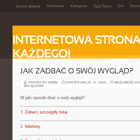
Archiwum
Kategorie
Dni
Stron
Strona główna
Spis Treści
INTERNETOWA STRONA
KAŻDEGO!
JAK ZADBAĆ O SWÓJ WYGLĄD?
POSTED BY ADMIN
POSTED ON LIS - 8 - 2025
MOŻLIWOŚĆ K
WYŁĄCZONA
W jaki sposób dbać o swój wygląd?
1.
Zobacz szczegóły tutaj
2.
felietony