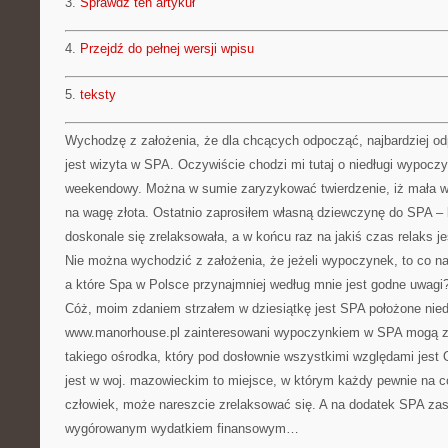
3.
Sprawdź ten artykuł
4.
Przejdź do pełnej wersji wpisu
5.
teksty
Wychodzę z założenia, że dla chcących odpocząć, najbardziej o
jest wizyta w SPA. Oczywiście chodzi mi tutaj o niedługi wypoczy
weekendowy. Można w sumie zaryzykować twierdzenie, iż mała w
na wagę złota. Ostatnio zaprosiłem własną dziewczynę do SPA –
doskonale się zrelaksowała, a w końcu raz na jakiś czas relaks j
Nie można wychodzić z założenia, że jeżeli wypoczynek, to co na
a które Spa w Polsce przynajmniej według mnie jest godne uwagi
Cóż, moim zdaniem strzałem w dziesiątkę jest SPA położone nie
www.manorhouse.pl zainteresowani wypoczynkiem w SPA mogą za
takiego ośrodka, który pod dosłownie wszystkimi względami jest 
jest w woj. mazowieckim to miejsce, w którym każdy pewnie na c
człowiek, może nareszcie zrelaksować się. A na dodatek SPA za
wygórowanym wydatkiem finansowym…