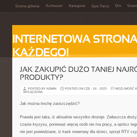
Archiwum
Kategorie
Dni
Stron
Strona główna
Spis Treści
INTERNETOWA STRONA
KAŻDEGO!
JAK ZAKUPIĆ DUŻO TANIEJ NAJR
PRODUKTY?
POSTED BY ADMIN
POSTED ON CZE - 24 - 2025
MOŻLIWOŚĆ 
WYŁĄCZONA
Jak można trochę zaoszczędzić?
Prawda jest taka, iż aktualnie wszystko drożeje. Zwłaszcza droż
czasie kryzysu, ponieważ więcej osób nie ma pracy, a oprócz teg
nie jest powiedziane, iż kask rowerowy dla dzieci, sprzęt RTV c