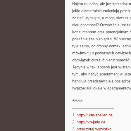
Najem to jedno, ale już sprzedaż 
jakie diametralnie zmieniają pos
zostać wynajęte, a mogą również p
nieruchomości? Oczywiście, że ta
konsumentem oraz potencjalnym p
pokaźniejsze pieniądze. W obecn
tyle samo, co drobny domek jedno
mówimy tu o poważnych dewizach,
obowiązek określić nieruchomość
Jedynie w taki sposób jest w stan
tym, aby nabyć apartament w ustal
handlują przedstawiciele posiadłoś
wyprzedają lokale w apartamento
źródło:
———————————
1.
http://turm-spellen.de
2.
http://tvn-judo.de
3.
przeczytaj wszystko