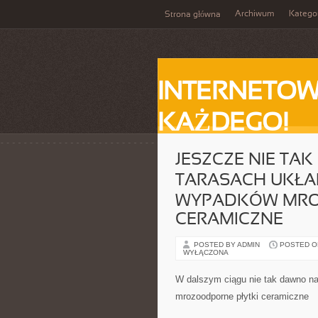
Archiwum
Katego
Strona główna
INTERNETOW
KAŻDEGO!
JESZCZE NIE T
TARASACH UKŁA
WYPADKÓW MRO
CERAMICZNE
POSTED BY ADMIN
POSTED ON 
WYŁĄCZONA
W dalszym ciągu nie tak dawno n
mrozoodporne płytki ceramiczne