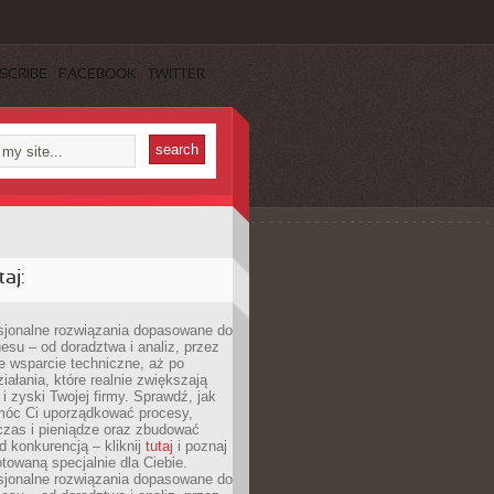
SCRIBE
FACEBOOK
TWITTER
aj:
esjonalne rozwiązania dopasowane do
esu – od doradztwa i analiz, przez
 wsparcie techniczne, aż po
iałania, które realnie zwiększają
i zyski Twojej firmy. Sprawdź, jak
óc Ci uporządkować procesy,
czas i pieniądze oraz zbudować
 konkurencją – kliknij
tutaj
i poznaj
otowaną specjalnie dla Ciebie.
esjonalne rozwiązania dopasowane do