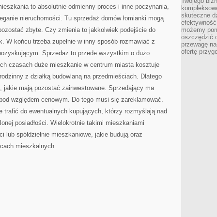
Twojego bizn
WYPADKÓW
mieszkania to absolutnie odmienny proces i inne poczynania,
kompleksowe
MROZOODPORNE
PŁYTKI
skuteczne dz
trzeganie nieruchomości. Tu sprzedaż domów łomianki mogą
CERAMICZNE
efektywność 
ozostać zbyte. Czy zmienia to jakkolwiek podejście do
możemy pom
oszczędzić 
k. W końcu trzeba zupełnie w inny sposób rozmawiać z
przewagę nad
ofertę przyg
ozyskującym. Sprzedaż to przede wszystkim o dużo
ych czasach duże mieszkanie w centrum miasta kosztuje
rodzinny z działką budowlaną na przedmieściach. Dlatego
 jakie mają pozostać zainwestowane. Sprzedający ma
 pod względem cenowym. Do tego musi się zareklamować.
ie trafić do ewentualnych kupujących, którzy rozmyślają nad
onej posiadłości. Wielokrotnie takimi mieszkaniami
ci lub spółdzielnie mieszkaniowe, jakie budują oraz
wcach mieszkalnych.