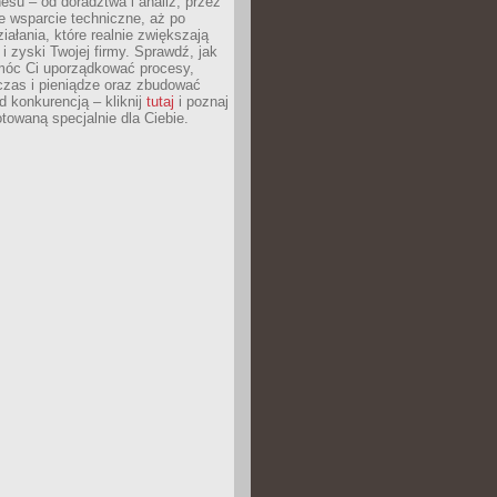
esu – od doradztwa i analiz, przez
 wsparcie techniczne, aż po
iałania, które realnie zwiększają
i zyski Twojej firmy. Sprawdź, jak
óc Ci uporządkować procesy,
czas i pieniądze oraz zbudować
 konkurencją – kliknij
tutaj
i poznaj
otowaną specjalnie dla Ciebie.