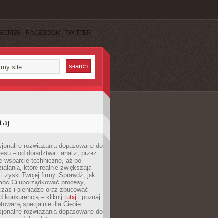
SCRIBE
FACEBOOK
TWITTER
aj:
esjonalne rozwiązania dopasowane do
esu – od doradztwa i analiz, przez
 wsparcie techniczne, aż po
iałania, które realnie zwiększają
i zyski Twojej firmy. Sprawdź, jak
óc Ci uporządkować procesy,
czas i pieniądze oraz zbudować
 konkurencją – kliknij
tutaj
i poznaj
otowaną specjalnie dla Ciebie.
esjonalne rozwiązania dopasowane do