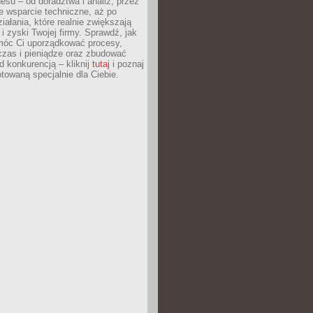
esu – od doradztwa i analiz, przez
 wsparcie techniczne, aż po
iałania, które realnie zwiększają
i zyski Twojej firmy. Sprawdź, jak
óc Ci uporządkować procesy,
czas i pieniądze oraz zbudować
 konkurencją – kliknij
tutaj
i poznaj
otowaną specjalnie dla Ciebie.