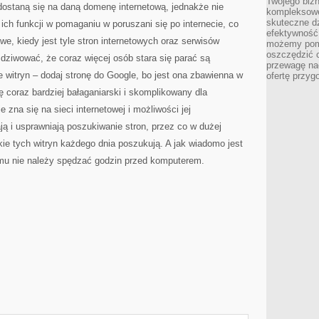
Twojego bizn
 dostaną się na daną domenę internetową, jednakże nie
kompleksowe
skuteczne dz
 ich funkcji w pomaganiu w poruszani się po internecie, co
efektywność 
we, kiedy jest tyle stron internetowych oraz serwisów
możemy pom
oszczędzić 
 dziwować, że coraz więcej osób stara się parać są
przewagę nad
e witryn – dodaj stronę do Google, bo jest ona zbawienna w
ofertę przyg
ę coraz bardziej bałaganiarski i skomplikowany dla
 zna się na sieci internetowej i możliwości jej
ją i usprawniają poszukiwanie stron, przez co w dużej
ie tych witryn każdego dnia poszukują. A jak wiadomo jest
temu nie należy spędzać godzin przed komputerem.