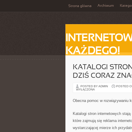
Archiwum
Katego
Strona główna
INTERNETOW
KAŻDEGO!
KATALOGI STRON
DZIŚ CORAZ ZNA
POSTED BY ADMIN
POSTED ON 
WYŁĄCZONA
Obecna pomoc w rozwiązywaniu kł
Katalogi stron internetowych stają
które zajmują się reklama intern
wystarczającej mierze ich przydatn