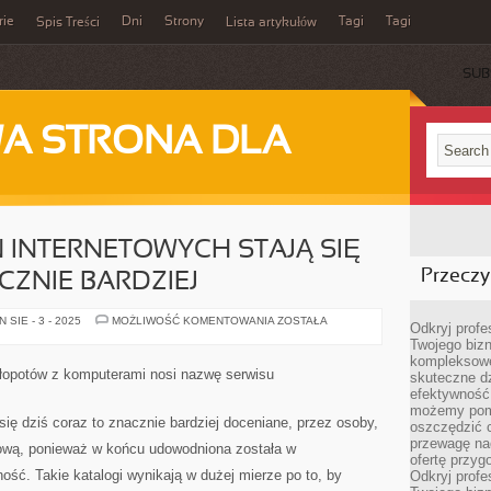
rie
Dni
Strony
Tagi
Tagi
Spis Treści
Lista artykułów
SUB
A STRONA DLA
 INTERNETOWYCH STAJĄ SIĘ
Przeczyt
CZNIE BARDZIEJ
KATALOGI
SIE - 3 - 2025
MOŻLIWOŚĆ KOMENTOWANIA
ZOSTAŁA
Odkryj prof
STRON
Twojego bizn
INTERNETOWYCH
STAJĄ
kompleksowe
SIĘ
opotów z komputerami nosi nazwę serwisu
skuteczne dz
DZIŚ
CORAZ
efektywność 
ZNACZNIE
możemy pom
BARDZIEJ
 się dziś coraz to znacznie bardziej doceniane, przez osoby,
oszczędzić 
przewagę nad
etową, ponieważ w końcu udowodniona została w
ofertę przyg
ość. Takie katalogi wynikają w dużej mierze po to, by
Odkryj prof