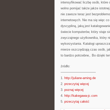
intensyfikować liczbę osób, które
wolno pomijać także jakże istotnej
nie zawsze teraz jest bezproblemo
internetowych. Nie ma się więc co
dyscypliną, jaką jest katalogowani
świecie komputerów, który staje si
zwyczajnego użytkownika, który nie
wykorzystania. Katalogi upraszcza
mierze oszczędzają czas osób, jak
to bardzo potrzebne,. Bo dzięki 
źródło:
———————————
1.
http://juliane-arning.de
2.
przeczytaj więcej
3.
poznaj więcej
4.
http://kakegawa-jc.com
5.
przeczytaj całość