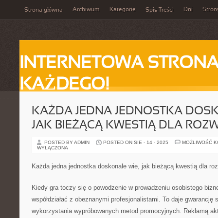
Archiwum
Kategorie
Dni
Stron
Strona główna
Spis Treści
INTERNETOWA STRONA
KAŻDEGO!
KAŻDA JEDNA JEDNOSTKA DOSK
JAK BIEŻĄCĄ KWESTIĄ DLA ROZW
POSTED BY ADMIN
POSTED ON SIE - 14 - 2025
MOŻLIWOŚĆ 
WYŁĄCZONA
Każda jedna jednostka doskonale wie, jak bieżącą kwestią dla roz
Kiedy gra toczy się o powodzenie w prowadzeniu osobistego bizne
współdziałać z obeznanymi profesjonalistami. To daje gwarancję 
wykorzystania wypróbowanych metod promocyjnych. Reklamą akt