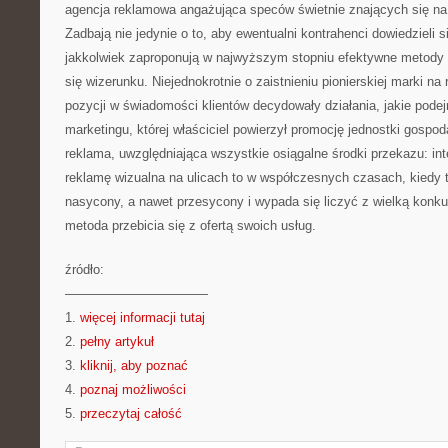
agencja reklamowa angażująca speców świetnie znających się na s
Zadbają nie jedynie o to, aby ewentualni kontrahenci dowiedzieli się
jakkolwiek zaproponują w najwyższym stopniu efektywne metody
się wizerunku. Niejednokrotnie o zaistnieniu pionierskiej marki na 
pozycji w świadomości klientów decydowały działania, jakie pode
marketingu, której właściciel powierzył promocję jednostki gosp
reklama, uwzględniająca wszystkie osiągalne środki przekazu: inte
reklamę wizualna na ulicach to w współczesnych czasach, kiedy t
nasycony, a nawet przesycony i wypada się liczyć z wielką konku
metoda przebicia się z ofertą swoich usług.
źródło:
———————————
1.
więcej informacji tutaj
2.
pełny artykuł
3.
kliknij, aby poznać
4.
poznaj możliwości
5.
przeczytaj całość