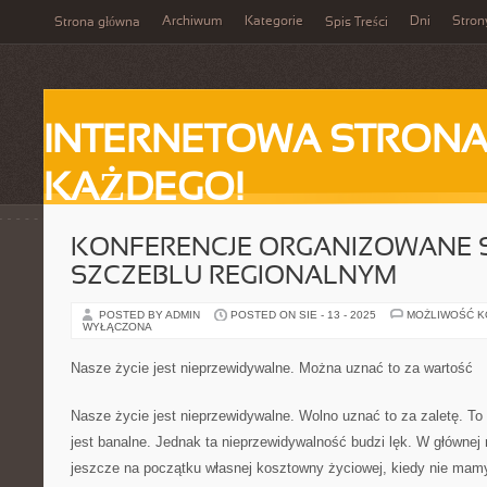
Archiwum
Kategorie
Dni
Stron
Strona główna
Spis Treści
INTERNETOWA STRONA
KAŻDEGO!
KONFERENCJE ORGANIZOWANE 
SZCZEBLU REGIONALNYM
POSTED BY ADMIN
POSTED ON SIE - 13 - 2025
MOŻLIWOŚĆ 
WYŁĄCZONA
Nasze życie jest nieprzewidywalne. Można uznać to za wartość
Nasze życie jest nieprzewidywalne. Wolno uznać to za zaletę. To 
jest banalne. Jednak ta nieprzewidywalność budzi lęk. W głównej m
jeszcze na początku własnej kosztowny życiowej, kiedy nie ma