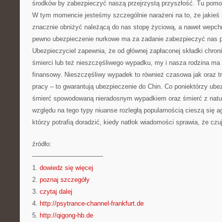
środków by zabezpieczyć naszą przejrzystą przyszłość. Tu pom
W tym momencie jesteśmy szczególnie narażeni na to, że jakieś
znacznie obniżyć należącą do nas stopę życiową, a nawet wepch
pewno ubezpieczenie nurkowe ma za zadanie zabezpieczyć nas p
Ubezpieczyciel zapewnia, że od głównej zapłaconej składki chro
śmierci lub też nieszczęśliwego wypadku, my i nasza rodzina ma
finansowy. Nieszczęśliwy wypadek to również czasowa jak oraz t
pracy – to gwarantują ubezpieczenie do Chin. Co poniektórzy ubez
śmierć spowodowaną nieradosnym wypadkiem oraz śmierć z natu
względu na tego typy niuanse rozległą popularnością cieszą się a
którzy potrafią doradzić, kiedy natłok wiadomości sprawia, że czu
źródło:
———————————
1.
dowiedz się więcej
2.
poznaj szczegóły
3.
czytaj dalej
4.
http://psytrance-channel-frankfurt.de
5.
http://qigong-hb.de