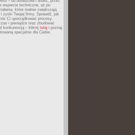
esu – od doradztwa i analiz, przez
 wsparcie techniczne, aż po
iałania, które realnie zwiększają
i zyski Twojej firmy. Sprawdź, jak
óc Ci uporządkować procesy,
czas i pieniądze oraz zbudować
 konkurencją – kliknij
tutaj
i poznaj
otowaną specjalnie dla Ciebie.