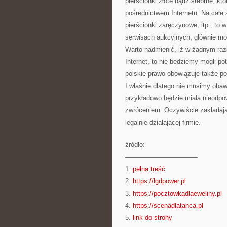
pierścionki złote bądź srebrne, kt
pośrednictwem Internetu. Na całe s
pierścionki zaręczynowe, itp., to 
serwisach aukcyjnych, głównie mo
Warto nadmienić, iż w żadnym razie
Internet, to nie będziemy mogli po
polskie prawo obowiązuje także po
I właśnie dlatego nie musimy obawi
przykładowo będzie miała nieodpo
zwróceniem. Oczywiście zakładając
legalnie działającej firmie.
źródło:
———————————
1.
pełna treść
2.
https://lgdpower.pl
3.
https://pocztowkadlaeweliny.pl
4.
https://scenadlatanca.pl
5.
link do strony