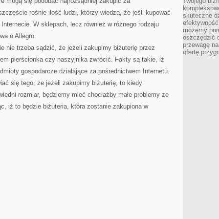
óre mogą się podobać najrozsądniej zakupić za
Twojego bizn
kompleksowe
zczęście rośnie ilość ludzi, którzy wiedzą, że jeśli kupować
skuteczne dz
efektywność 
w Internecie. W sklepach, lecz również w różnego rodzaju
możemy pom
wa o Allegro.
oszczędzić 
przewagę nad
 nie trzeba sądzić, że jeżeli zakupimy biżuterię przez
ofertę przyg
tem pierścionka czy naszyjnika zwrócić. Fakty są takie, iż
dmioty gospodarcze działające za pośrednictwem Internetu.
ać się tego, że jeżeli zakupimy biżuterię, to kiedy
wiedni rozmiar, będziemy mieć chociażby małe problemy ze
, iż to będzie biżuteria, która zostanie zakupiona w