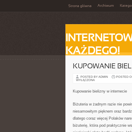
Archiwum
Katego
Strona główna
INTERNETOW
KAŻDEGO!
KUPOWANIE BIEL
POSTED BY ADMIN
POSTED ON
WYŁĄCZONA
Kupowanie bielizny w internecie
Biżuteria w żadnym razie nie powi
niesamowitym pięknem oraz bardzo 
dlatego coraz więcej Polaków nare
biżuterię, która pod praktycznie 