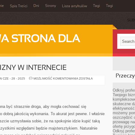
rie
Dni
Strony
Tagi
Tagi
Spis Treści
Lista artykułów
SUB
A STRONA DLA
IZNY W INTERNECIE
Przeczyt
KUPOWANIE
 CZE - 28 - 2025
MOŻLIWOŚĆ KOMENTOWANIA
ZOSTAŁA
BIELIZNY
W
INTERNECIE
Odkryj prof
Twojego bizn
kompleksowe
skuteczne dz
nna być strasznie droga, aby mogła cechować się
efektywność 
możemy pom
dobrą jakością wykonania. To akurat jest pewne. I właśnie
oszczędzić 
szcie uzmysławia sobie, że na spokojnie idzie kupić taką
przewagę nad
ofertę przyg
wszystkimi względami będzie majstersztykiem. Naturalnie
Odkryj prof