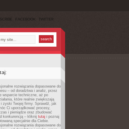
SCRIBE
FACEBOOK
TWITTER
aj:
esjonalne rozwiązania dopasowane do
esu – od doradztwa i analiz, przez
 wsparcie techniczne, aż po
iałania, które realnie zwiększają
i zyski Twojej firmy. Sprawdź, jak
óc Ci uporządkować procesy,
czas i pieniądze oraz zbudować
 konkurencją – kliknij
tutaj
i poznaj
otowaną specjalnie dla Ciebie.
esjonalne rozwiązania dopasowane do