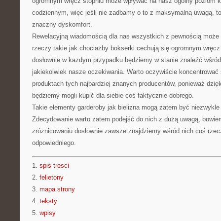
ogromnym wręcz stopniu może wpływać na nasz ogólny poziom k
codziennym, więc jeśli nie zadbamy o to z maksymalną uwagą, t
znaczny dyskomfort.
Rewelacyjną wiadomością dla nas wszystkich z pewnością może b
rzeczy takie jak chociażby bokserki cechują się ogromnym wręc
dosłownie w każdym przypadku będziemy w stanie znaleźć wśród 
jakiekolwiek nasze oczekiwania. Warto oczywiście koncentrować
produktach tych najbardziej znanych producentów, ponieważ dzi
będziemy mogli kupić dla siebie coś faktycznie dobrego.
Takie elementy garderoby jak bielizna mogą zatem być niezwykle 
Zdecydowanie warto zatem podejść do nich z dużą uwagą, bowie
zróżnicowaniu dosłownie zawsze znajdziemy wśród nich coś rzecz
odpowiedniego.
1.
spis tresci
2.
felietony
3.
mapa strony
4.
teksty
5.
wpisy