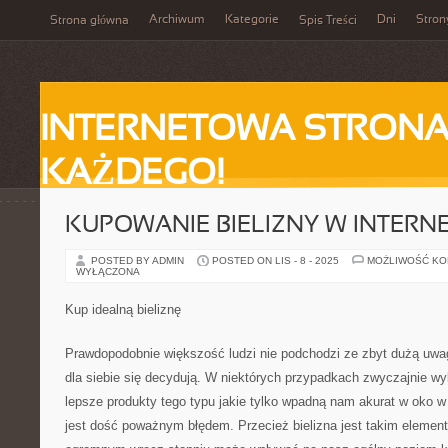
Archiwum
Kategorie
Dni
Stron
Strona główna
Spis Treści
INTERNETOWA STRONA
KAŻDEGO!
KUPOWANIE BIELIZNY W INTERNE
POSTED BY ADMIN
POSTED ON LIS - 8 - 2025
MOŻLIWOŚĆ K
WYŁĄCZONA
Kup idealną bieliznę
Prawdopodobnie większość ludzi nie podchodzi ze zbyt dużą uwagą
dla siebie się decydują. W niektórych przypadkach zwyczajnie wy
lepsze produkty tego typu jakie tylko wpadną nam akurat w oko w s
jest dość poważnym błędem. Przecież bielizna jest takim elemen