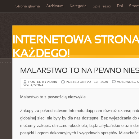
Archiwum
Kategorie
Dni
Stron
Strona główna
Spis Treści
INTERNETOWA STRONA
KAŻDEGO!
MALARSTWO TO NA PEWNO NIE
POSTED BY ADMIN
POSTED ON PAŹ - 13 - 2025
MOŻLIWOŚĆ 
WYŁĄCZONA
Malarstwo to z pewnością niezwykle
Zakupy za pośrednictwem Internetu dają nam również szansę naby
globalnej sieci nie były by dla nas dostępne. Bez wyjeżdżania do
możemy zakupić etniczne rękodzieło, bądź afrykańskie oraz indo
posążki i ogrom dekoracyjnych i wygodnych sprzętów. Mieszkańc