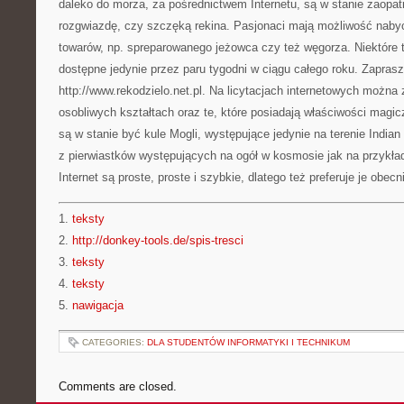
daleko do morza, za pośrednictwem Internetu, są w stanie zaopat
rozgwiazdę, czy szczęką rekina. Pasjonaci mają możliwość naby
towarów, np. spreparowanego jeżowca czy też węgorza. Niektóre 
dostępne jedynie przez paru tygodni w ciągu całego roku. Zapra
http://www.rekodzielo.net.pl. Na licytacjach internetowych można 
osobliwych kształtach oraz te, które posiadają właściwości magic
są w stanie być kule Mogli, występujące jedynie na terenie Indian
z pierwiastków występujących na ogół w kosmosie jak na przykła
Internet są proste, proste i szybkie, dlatego też preferuje je ob
1.
teksty
2.
http://donkey-tools.de/spis-tresci
3.
teksty
4.
teksty
5.
nawigacja
CATEGORIES:
DLA STUDENTÓW INFORMATYKI I TECHNIKUM
Comments are closed.