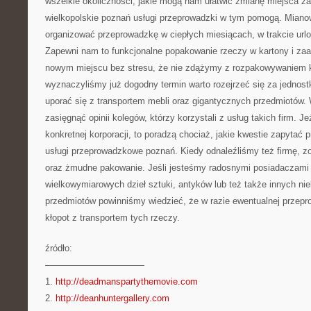
wszelkie okoliczności, jakie mogą nam ułatwić zmianę miejsca z
wielkopolskie poznań usługi przeprowadzki w tym pomogą. Mianow
organizować przeprowadzkę w ciepłych miesiącach, w trakcie url
Zapewni nam to funkcjonalne popakowanie rzeczy w kartony i zaa
nowym miejscu bez stresu, że nie zdążymy z rozpakowywaniem k
wyznaczyliśmy już dogodny termin warto rozejrzeć się za jednos
uporać się z transportem mebli oraz gigantycznych przedmiotów.
zasięgnąć opinii kolegów, którzy korzystali z usług takich firm. J
konkretnej korporacji, to poradzą chociaż, jakie kwestie zapyta
usługi przeprowadzkowe poznań. Kiedy odnaleźliśmy też firmę, zo
oraz żmudne pakowanie. Jeśli jesteśmy radosnymi posiadaczami
wielkowymiarowych dzieł sztuki, antyków lub też także innych n
przedmiotów powinniśmy wiedzieć, że w razie ewentualnej prze
kłopot z transportem tych rzeczy.
źródło:
———————————
1.
http://deadmanspartythemovie.com
2.
http://deanhuntergallery.com