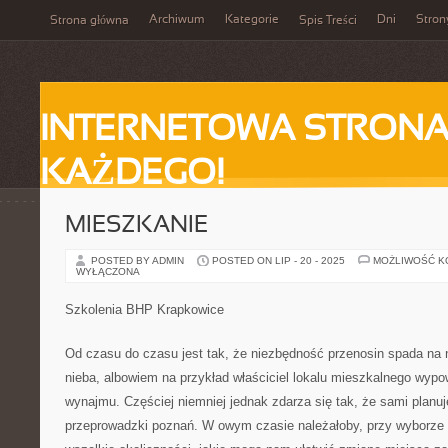
Archiwum
Kategorie
Dni
Stron
Strona główna
Spis Treści
INTERNETOWA STRONA
KAŻDEGO!
MIESZKANIE
POSTED BY ADMIN
POSTED ON LIP - 20 - 2025
MOŻLIWOŚĆ 
WYŁĄCZONA
Szkolenia BHP Krapkowice
Od czasu do czasu jest tak, że niezbędność przenosin spada na 
nieba, albowiem na przykład właściciel lokalu mieszkalnego wyp
wynajmu. Częściej niemniej jednak zdarza się tak, że sami planu
przeprowadzki poznań. W owym czasie należałoby, przy wyborze 