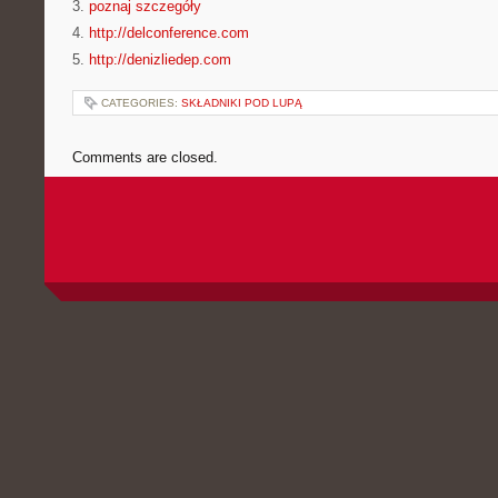
3.
poznaj szczegóły
4.
http://delconference.com
5.
http://denizliedep.com
CATEGORIES:
SKŁADNIKI POD LUPĄ
Comments are closed.