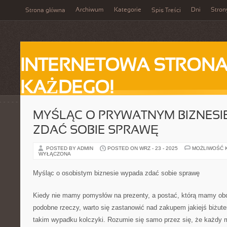
Archiwum
Kategorie
Dni
Stron
Strona główna
Spis Treści
INTERNETOWA STRONA
KAŻDEGO!
MYŚLĄC O PRYWATNYM BIZNESI
ZDAĆ SOBIE SPRAWĘ
POSTED BY ADMIN
POSTED ON WRZ - 23 - 2025
MOŻLIWOŚĆ 
WYŁĄCZONA
Myśląc o osobistym biznesie wypada zdać sobie sprawę
Kiedy nie mamy pomysłów na prezenty, a postać, którą mamy obda
podobne rzeczy, warto się zastanowić nad zakupem jakiejś biżuter
takim wypadku kolczyki. Rozumie się samo przez się, że każdy 