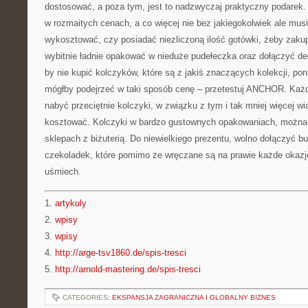
dostosować, a poza tym, jest to nadzwyczaj praktyczny podarek.
w rozmaitych cenach, a co więcej nie bez jakiegokolwiek ale mus
wykosztować, czy posiadać niezliczoną ilość gotówki, żeby zakup
wybitnie ładnie opakować w nieduże pudełeczka oraz dołączyć 
by nie kupić kolczyków, które są z jakiś znaczących kolekcji, pon
mógłby podejrzeć w taki sposób cenę – przetestuj ANCHOR. Każdy 
nabyć przeciętnie kolczyki, w związku z tym i tak mniej więcej wi
kosztować. Kolczyki w bardzo gustownych opakowaniach, można 
sklepach z biżuterią. Do niewielkiego prezentu, wolno dołączyć b
czekoladek, które pomimo że wręczane są na prawie każde okazje
uśmiech.
1.
artykuly
2.
wpisy
3.
wpisy
4.
http://arge-tsv1860.de/spis-tresci
5.
http://arnold-mastering.de/spis-tresci
CATEGORIES:
EKSPANSJA ZAGRANICZNA I GLOBALNY BIZNES