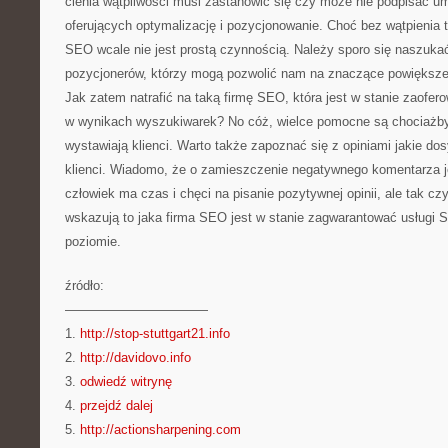
cienia wątpliwości musi zastanowić się czy może nie podpisać um
oferujących optymalizację i pozycjonowanie. Choć bez wątpienia t
SEO wcale nie jest prostą czynnością. Należy sporo się naszukać,
pozycjonerów, którzy mogą pozwolić nam na znaczące powiększe
Jak zatem natrafić na taką firmę SEO, która jest w stanie zaofe
w wynikach wyszukiwarek? No cóż, wielce pomocne są chociażby 
wystawiają klienci. Warto także zapoznać się z opiniami jakie do
klienci. Wiadomo, że o zamieszczenie negatywnego komentarza je
człowiek ma czas i chęci na pisanie pozytywnej opinii, ale tak czy
wskazują to jaka firma SEO jest w stanie zagwarantować usługi
poziomie.
źródło:
———————————
1.
http://stop-stuttgart21.info
2.
http://davidovo.info
3.
odwiedź witrynę
4.
przejdź dalej
5.
http://actionsharpening.com