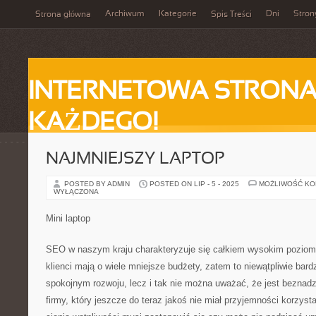
Archiwum
Kategorie
Dni
Stron
Strona główna
Spis Treści
INTERNETOWA STRONA
KAŻDEGO!
NAJMNIEJSZY LAPTOP
POSTED BY ADMIN
POSTED ON LIP - 5 - 2025
MOŻLIWOŚĆ K
WYŁĄCZONA
Mini laptop
SEO w naszym kraju charakteryzuje się całkiem wysokim poziome
klienci mają o wiele mniejsze budżety, zatem to niewątpliwie bar
spokojnym rozwoju, lecz i tak nie można uważać, że jest beznadzi
firmy, który jeszcze do teraz jakoś nie miał przyjemności korzyst