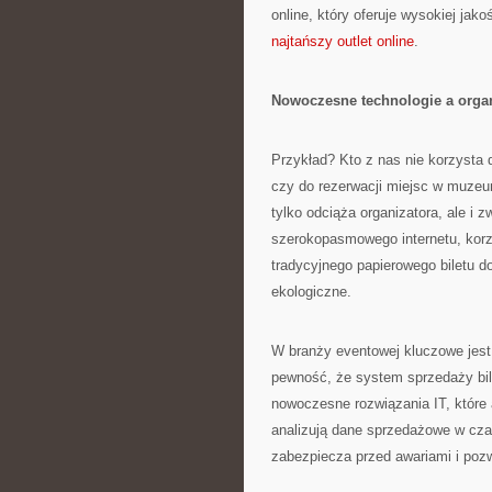
online, który oferuje wysokiej jak
najtańszy outlet online
.
Nowoczesne technologie a organ
Przykład? Kto z nas nie korzysta 
czy do rezerwacji miejsc w muzeum
tylko odciąża organizatora, ale i
szerokopasmowego internetu, korzy
tradycyjnego papierowego biletu do 
ekologiczne.
W branży eventowej kluczowe jest
pewność, że system sprzedaży bil
nowoczesne rozwiązania IT, które 
analizują dane sprzedażowe w cza
zabezpiecza przed awariami i poz