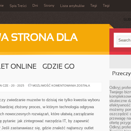
rie
Dni
Strony
Tagi
Tagi
Spis Treści
Lista artykułów
SUB
A STRONA DLA
ET ONLINE – GDZIE GO
Przeczyt
NAJTAŃSZY
 CZE - 20 - 2025
MOŻLIWOŚĆ KOMENTOWANIA
ZOSTAŁA
Odkryj prof
OUTLET
Twojego bizn
ONLINE
–
kompleksowe
GDZIE
zy zwiedzanie muzeów to dzisiaj nie tylko kwestia wyboru
skuteczne dz
GO
ZNALEŹĆ?
efektywność 
z bardziej złożony proces, w którym technologia odgrywa
możemy pom
ych nowoczesnych rozwiązań, które ułatwią zarządzanie
oszczędzić 
przewagę nad
ę pytanie: jak zintegrować narzędzia IT, by zapewnić
ofertę przyg
Odkryj prof
 Jeśli zastanawiasz się, gdzie znaleźć najtanszy outlet