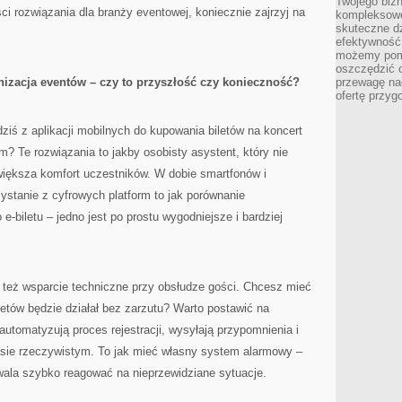
Twojego bizn
ości rozwiązania dla branży eventowej, koniecznie zajrzyj na
kompleksowe
skuteczne dz
efektywność 
możemy pom
oszczędzić 
izacja eventów – czy to przyszłość czy konieczność?
przewagę nad
ofertę przyg
dziś z aplikacji mobilnych do kupowania biletów na koncert
? Te rozwiązania to jakby osobisty asystent, który nie
 zwiększa komfort uczestników. W dobie smartfonów i
stanie z cyfrowych platform to jak porównanie
e-biletu – jedno jest po prostu wygodniejsze i bardziej
 też wsparcie techniczne przy obsłudze gości. Chcesz mieć
etów będzie działał bez zarzutu? Warto postawić na
automatyzują proces rejestracji, wysyłają przypomnienia i
sie rzeczywistym. To jak mieć własny system alarmowy –
wala szybko reagować na nieprzewidziane sytuacje.