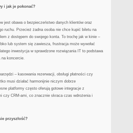
 i jak je pokonać?
w jest obawa o bezpieczeństwo danych klientów oraz
o ruchu. Przecież żadna osoba nie chce kupić biletu na
blem z dostępem do swojego konta. To trochę jak w kinie –
szybko lub system się zawiesza, frustracja może wywołać
Dlatego inwestycja w sprawdzone rozwiązania IT to podstawa
 na koncercie.
narzędzi – kasowania rezerwacji, obsługi płatności czy
tko musi działać harmonijnie niczym dobrze
ne platformy często oferują gotowe integracje z
i czy CRM-ami, co znacznie skraca czas wdrożenia i
sie przyszłość?