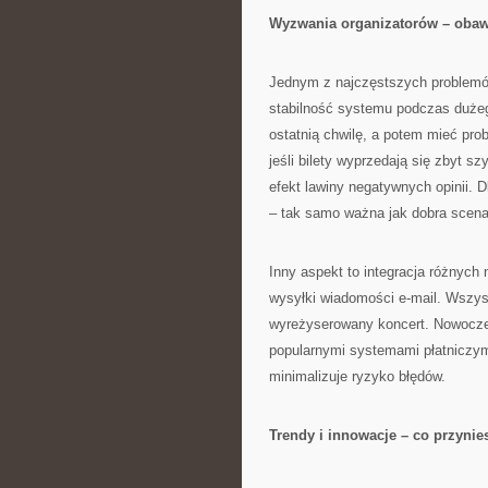
Wyzwania organizatorów – obawy
Jednym z najczęstszych problemó
stabilność systemu podczas dużeg
ostatnią chwilę, a potem mieć pro
jeśli bilety wyprzedają się zbyt 
efekt lawiny negatywnych opinii. 
– tak samo ważna jak dobra scena
Inny aspekt to integracja różnych 
wysyłki wiadomości e-mail. Wszys
wyreżyserowany koncert. Nowoczes
popularnymi systemami płatniczym
minimalizuje ryzyko błędów.
Trendy i innowacje – co przynie