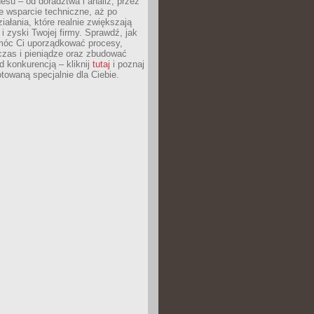
esu – od doradztwa i analiz, przez
 wsparcie techniczne, aż po
iałania, które realnie zwiększają
i zyski Twojej firmy. Sprawdź, jak
óc Ci uporządkować procesy,
czas i pieniądze oraz zbudować
 konkurencją – kliknij
tutaj
i poznaj
otowaną specjalnie dla Ciebie.