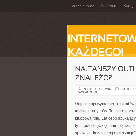
Archiwum
Katego
Strona główna
INTERNETOW
KAŻDEGO!
NAJTAŃSZY OUTL
ZNALEŹĆ?
POSTED BY ADMIN
POSTED ON
WYŁĄCZONA
Organizacja wydarzeń, koncertów c
miejsca i artystów. To także cora
kluczową rolę. Dla osób szukając
tymi przedsięwzięciami, pojawia si
sprawną i bezpieczną organizację?