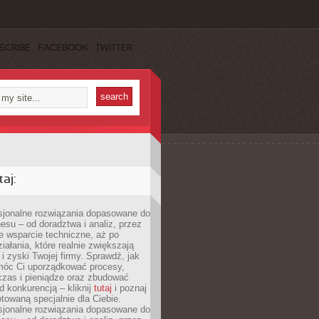
SCRIBE
FACEBOOK
TWITTER
aj:
esjonalne rozwiązania dopasowane do
esu – od doradztwa i analiz, przez
 wsparcie techniczne, aż po
iałania, które realnie zwiększają
i zyski Twojej firmy. Sprawdź, jak
óc Ci uporządkować procesy,
czas i pieniądze oraz zbudować
 konkurencją – kliknij
tutaj
i poznaj
otowaną specjalnie dla Ciebie.
esjonalne rozwiązania dopasowane do