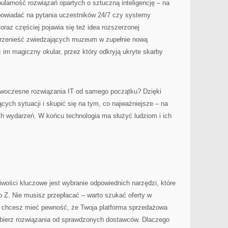
larność rozwiązań opartych o sztuczną inteligencję – na
powiadać na pytania uczestników 24/7 czy systemy
oraz częściej pojawia się też idea rozszerzonej
 przenieść zwiedzających muzeum w zupełnie nową
 im magiczny okular, przez który odkryją ukryte skarby
owoczesne rozwiązania IT od samego początku? Dzięki
cych sytuacji i skupić się na tym, co najważniejsze – na
ch wydarzeń. W końcu technologia ma służyć ludziom i ich
wości kluczowe jest wybranie odpowiednich narzędzi, które
o Z. Nie musisz przepłacać – warto szukać oferty w
śli chcesz mieć pewność, że Twoja platforma sprzedażowa
ybierz rozwiązania od sprawdzonych dostawców. Dlaczego