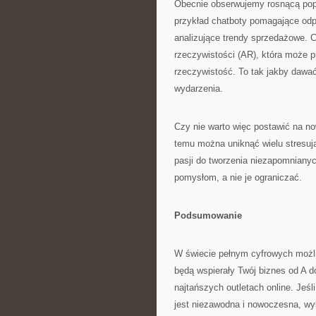
Obecnie obserwujemy rosnącą popu
przykład chatboty pomagające od
analizujące trendy sprzedażowe. C
rzeczywistości (AR), która może
rzeczywistość. To tak jakby dawać
wydarzenia.
Czy nie warto więc postawić na n
temu można uniknąć wielu stresują
pasji do tworzenia niezapomniany
pomysłom, a nie je ograniczać.
Podsumowanie
W świecie pełnym cyfrowych możli
będą wspierały Twój biznes od A d
najtańszych outletach online. Je
jest niezawodna i nowoczesna, w