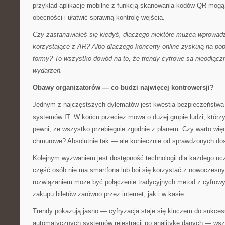
przykład aplikacje mobilne z funkcją skanowania kodów QR mogą z
obecności i ułatwić sprawną kontrolę wejścia.
Czy zastanawiałeś się kiedyś, dlaczego niektóre muzea wprowadz
korzystające z AR? Albo dlaczego koncerty online zyskują na pop
formy? To wszystko dowód na to, że trendy cyfrowe są nieodłąc
wydarzeń.
Obawy organizatorów — co budzi najwięcej kontrowersji?
Jednym z najczęstszych dylematów jest kwestia bezpieczeństwa
systemów IT. W końcu przecież mowa o dużej grupie ludzi, którzy
pewni, że wszystko przebiegnie zgodnie z planem. Czy warto wię
chmurowe? Absolutnie tak — ale koniecznie od sprawdzonych do
Kolejnym wyzwaniem jest dostępność technologii dla każdego ucz
część osób nie ma smartfona lub boi się korzystać z nowoczesnyc
rozwiązaniem może być połączenie tradycyjnych metod z cyfrowy
zakupu biletów zarówno przez internet, jak i w kasie.
Trendy pokazują jasno — cyfryzacja staje się kluczem do sukces
automatycznych systemów rejestracji po analitykę danych — wszy