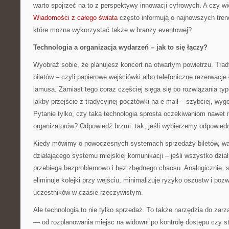
warto spojrzeć na to z perspektywy innowacji cyfrowych. A czy w
Wiadomości z całego świata
często informują o najnowszych tren
które można wykorzystać także w branży eventowej?
Technologia a organizacja wydarzeń – jak to się łączy?
Wyobraź sobie, że planujesz koncert na otwartym powietrzu. Tra
biletów – czyli papierowe wejściówki albo telefoniczne rezerwacj
lamusa. Zamiast tego coraz częściej sięga się po rozwiązania typ
jakby przejście z tradycyjnej pocztówki na e-mail – szybciej, wygod
Pytanie tylko, czy taka technologia sprosta oczekiwaniom nawet
organizatorów? Odpowiedź brzmi: tak, jeśli wybierzemy odpowiedn
Kiedy mówimy o nowoczesnych systemach sprzedaży biletów, war
działającego systemu miejskiej komunikacji – jeśli wszystko dział
przebiega bezproblemowo i bez zbędnego chaosu. Analogicznie, 
eliminuje kolejki przy wejściu, minimalizuje ryzyko oszustw i poz
uczestników w czasie rzeczywistym.
Ale technologia to nie tylko sprzedaż. To także narzędzia do zar
— od rozplanowania miejsc na widowni po kontrolę dostępu czy st