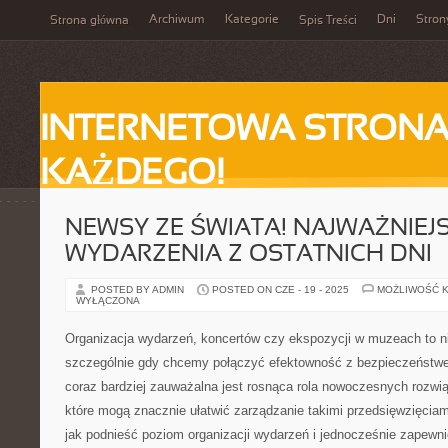
Archiwum
Kategorie
Dni
Stron
Strona główna
Spis Treści
INTERNETOWA STRONA
KAŻDEGO!
NEWSY ZE ŚWIATA! NAJWAŻNIEJ
WYDARZENIA Z OSTATNICH DNI
POSTED BY ADMIN
POSTED ON CZE - 19 - 2025
MOŻLIWOŚĆ 
WYŁĄCZONA
Organizacja wydarzeń, koncertów czy ekspozycji w muzeach to n
szczególnie gdy chcemy połączyć efektowność z bezpieczeństw
coraz bardziej zauważalna jest rosnąca rola nowoczesnych rozwią
które mogą znacznie ułatwić zarządzanie takimi przedsięwzięciami
jak podnieść poziom organizacji wydarzeń i jednocześnie zapewn