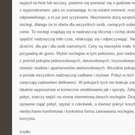
wyjazd na ferie lub wczasy, powinno się postarać się o godziwe no
z wyprzedzeniem, jako że zostawiając to na ostatni moment, moż
odpowiedniego, a to już jest ryzykowne. Niezmiernie dużą wzięto
noclegi, dlatego że to oferta dla wszystkich osób, ceniących sobi
cenie. Te noclegi znajdują się w nadzwyczaj ślicznej i cichej oko
spędzić nadzwyczaj miło czas, relaksując się i odpoczywając. Nad
dziećmi, dla par i dla osób samotnych. Ceny są niezwykle małe,
przypadną do gustu. Wybór noclegów w tym położeniu, jest nadzw
z pośród pokojów jednoosobowych, dwuosobowych, trzyosobowyc
również studiów i apartamentów wieloosobowych. Wszelkie pokoj
a przede wszystkim nadzwyczaj zadbane i stylowe. Pobyt w nich 
zaręczają zadowoleni delikwenci. W pokojach tych nie brakuje ż
idealnie wyposażone w konieczne umeblowanie jak i sprzęty. Żeb
pobyt, starczy wejść na stronę internetową danych noclegów. Dzi
sprawnie zająć pobyt, spytać o cokolwiek, a również pokryć koszt
niesłychanie komfortowa i konkretna forma zamawiania noclegów,
korzysta.
źródło: