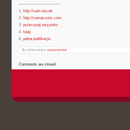
———————————
1.
http://cam-sky.de
2.
http://camas-sstc.com
3.
przeczytaj wszystko
4.
tutaj
5.
pełna publikacja
CATEGORIES:
KAZACHSTAN
Comments are closed.