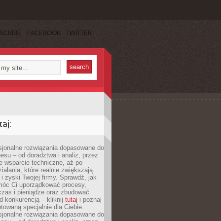
SCRIBE
FACEBOOK
TWITTER
aj:
esjonalne rozwiązania dopasowane do
esu – od doradztwa i analiz, przez
 wsparcie techniczne, aż po
iałania, które realnie zwiększają
i zyski Twojej firmy. Sprawdź, jak
óc Ci uporządkować procesy,
czas i pieniądze oraz zbudować
 konkurencją – kliknij
tutaj
i poznaj
otowaną specjalnie dla Ciebie.
esjonalne rozwiązania dopasowane do