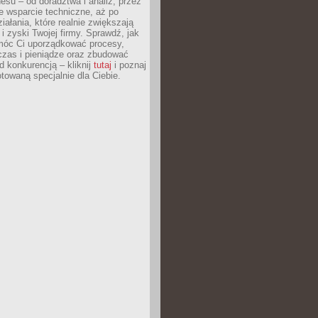
esu – od doradztwa i analiz, przez
 wsparcie techniczne, aż po
iałania, które realnie zwiększają
i zyski Twojej firmy. Sprawdź, jak
óc Ci uporządkować procesy,
czas i pieniądze oraz zbudować
 konkurencją – kliknij
tutaj
i poznaj
otowaną specjalnie dla Ciebie.