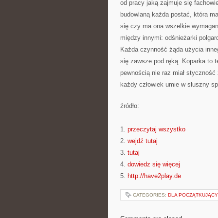
od pracy jaką zajmuje się fachowi
budowlaną każda postać, która ma
się czy ma ona wszelkie wymagan
między innymi: odśnieżarki polgard
Każda czynność żąda użycia inne
się zawsze pod ręką. Koparka to t
pewnością nie raz miał styczność
każdy człowiek umie w słuszny sp
źródło:
———————————
1.
przeczytaj wszystko
2.
wejdź tutaj
3.
tutaj
4.
dowiedz się więcej
5.
http://have2play.de
CATEGORIES:
DLA POCZĄTKUJĄC