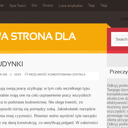
rie
Dni
Strony
Tagi
Tagi
Spis Treści
Lista artykułów
SUB
A STRONA DLA
UDYNKI
Przeczyt
NOWOCZESNE
SIE - 1 - 2025
MOŻLIWOŚĆ KOMENTOWANIA
ZOSTAŁA
BUDYNKI
Odkryj prof
ją swoją pracę użytkując w tym celu wszelkiego typu
Twojego bizn
kompleksowe
uralnie mają one na celu usprawnienie pracy wszystkich
skuteczne dz
a to podstawa budownictwa. Nie ulega kwestii, że
efektywność 
możemy pom
sposób różnią się pomiędzy sobą. Jakiekolwiek narzędzie
oszczędzić 
przewagę nad
nia innej czynności. Również wolno wyróżnić tyle narzędzi
ofertę przyg
 się daną konstrukcją, co weryfikują polgard. W zależności
Odkryj prof