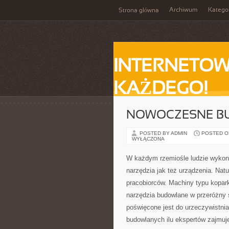
Archiwum
Katego
Strona główna
INTERNETOW
KAŻDEGO!
NOWOCZESNE B
POSTED BY ADMIN
POSTED ON 
WYŁĄCZONA
W każdym rzemiośle ludzie wykonu
narzędzia jak też urządzenia. Nat
pracobiorców. Machiny typu kopark
narzędzia budowlane w przeróżny 
poświęcone jest do urzeczywistnia
budowlanych ilu ekspertów zajmuje