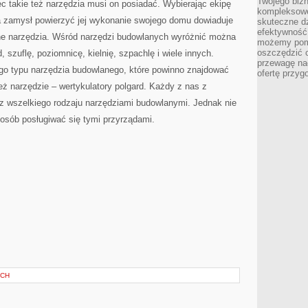
Twojego bizn
ec takie też narzędzia musi on posiadać. Wybierając ekipę
kompleksowe
 zamysł powierzyć jej wykonanie swojego domu dowiaduje
skuteczne dz
efektywność 
e narzędzia. Wśród narzędzi budowlanych wyróżnić można
możemy pom
oszczędzić 
, szuflę, poziomnicę, kielnię, szpachlę i wiele innych.
przewagę nad
go typu narzędzia budowlanego, które powinno znajdować
ofertę przyg
eż narzędzie – wertykulatory polgard. Każdy z nas z
 z wszelkiego rodzaju narzędziami budowlanymi. Jednak nie
osób posługiwać się tymi przyrządami.
YCH