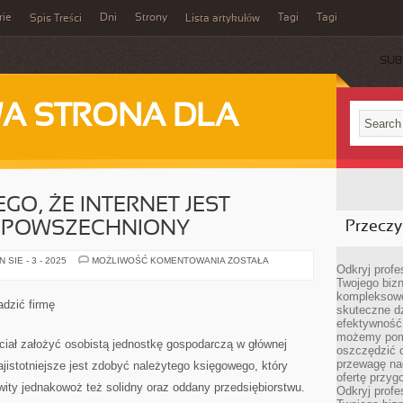
rie
Dni
Strony
Tagi
Tagi
Spis Treści
Lista artykułów
SUB
A STRONA DLA
GO, ŻE INTERNET JEST
OZPOWSZECHNIONY
Przeczyt
OBECNIE
SIE - 3 - 2025
MOŻLIWOŚĆ KOMENTOWANIA
ZOSTAŁA
Odkryj prof
MIMO
TEGO,
Twojego bizn
ŻE
kompleksowe
INTERNET
adzić firmę
skuteczne dz
JEST
NIEZMIERNIE
efektywność 
ROZPOWSZECHNIONY
możemy pom
hciał założyć osobistą jednostkę gospodarczą w głównej
oszczędzić 
przewagę nad
jistotniejsze jest zdobyć należytego księgowego, który
ofertę przyg
owity jednakowoż też solidny oraz oddany przedsiębiorstwu.
Odkryj prof