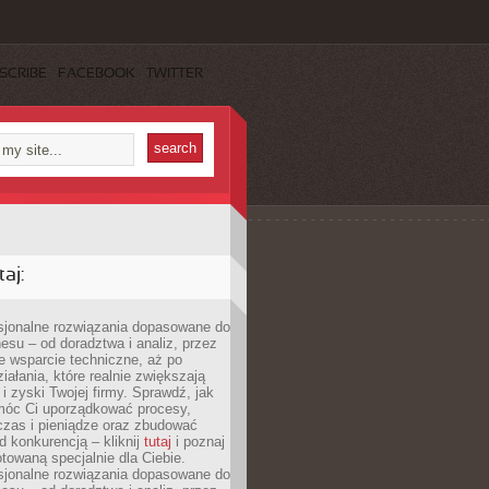
SCRIBE
FACEBOOK
TWITTER
aj:
esjonalne rozwiązania dopasowane do
esu – od doradztwa i analiz, przez
 wsparcie techniczne, aż po
iałania, które realnie zwiększają
i zyski Twojej firmy. Sprawdź, jak
óc Ci uporządkować procesy,
czas i pieniądze oraz zbudować
 konkurencją – kliknij
tutaj
i poznaj
otowaną specjalnie dla Ciebie.
esjonalne rozwiązania dopasowane do