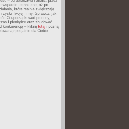
esu – od doradztwa i analiz, przez
 wsparcie techniczne, aż po
iałania, które realnie zwiększają
i zyski Twojej firmy. Sprawdź, jak
óc Ci uporządkować procesy,
czas i pieniądze oraz zbudować
 konkurencją – kliknij
tutaj
i poznaj
otowaną specjalnie dla Ciebie.