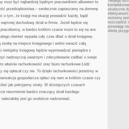
Twojego bizn
y musi być najbardziej lojalnym pracownikiem albowiem to
kompleksowe
ość przedsiębiorstwa – serdecznie zapraszamy na domenę
skuteczne dz
efektywność 
ć o tym, że księgi ma okazję prowadzić każdy, bądź
możemy pom
oszczędzić 
najmniej dochodowy dział w firmie. Jeżeli będzie się
przewagę nad
pracobiorcę, w bardzo krótkim czasie może to się na ans
ofertę przyg
latego również wypada cały czas dbać o dział księgowy.
ą osobę na miejsce księgowego i wolno narazić całą
aki nielojalny księgowy będzie wyprowadzać pieniądze z
y być nadzwyczaj uważnym i zdecydowanie zadbać o swoje
to właśnie rachunkowość oraz biuro rachunkowe Łódź
 się opłacał czy nie. To dzięki rachunkowości jesteśmy w
ransakcja gospodarcza opłaci się nam w krótkim czasie czy
śleć jak pokryjemy straty. W dzisiejszych czasach
cie niezmiernie bardzo znaczący dział każdego
i należałoby jest go osobiście nadzorować.