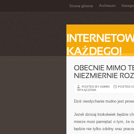
Archiwum
Katego
Strona główna
INTERNETOW
KAŻDEGO!
OBECNIE MIMO TE
NIEZMIERNIE R
POSTED BY ADMIN
POSTED ON 
WYŁĄCZONA
Dziś niesłychanie trudno jest prow
Jeżeli dzisiaj ktokolwiek będzie c
mierze musi pamiętać o tym, że na
będzie nie tylko zdolny oraz prac