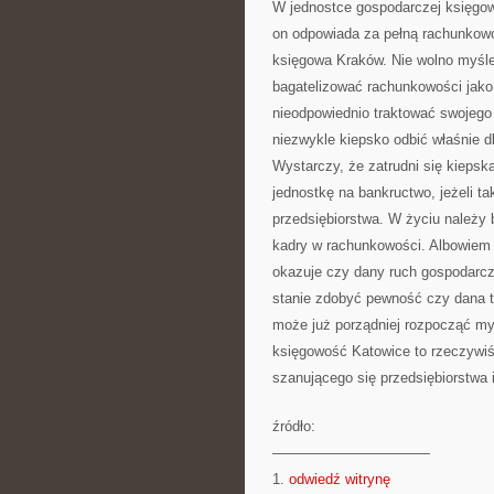
W jednostce gospodarczej księgow
on odpowiada za pełną rachunkow
księgowa Kraków. Nie wolno myśle
bagatelizować rachunkowości jako 
nieodpowiednio traktować swojego 
niezwykle kiepsko odbić właśnie d
Wystarczy, że zatrudni się kiepsk
jednostkę na bankructwo, jeżeli t
przedsiębiorstwa. W życiu należ
kadry w rachunkowości. Albowiem 
okazuje czy dany ruch gospodarczy
stanie zdobyć pewność czy dana t
może już porządniej rozpocząć my
księgowość Katowice to rzeczywiś
szanującego się przedsiębiorstwa 
źródło:
———————————
1.
odwiedź witrynę