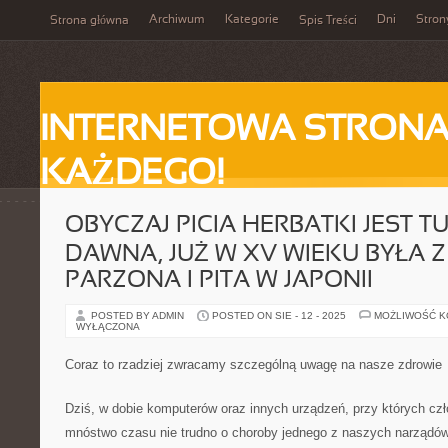
Archiwum
Kategorie
Dni
Stron
Strona główna
Spis Treści
INTERNETOWA STRONA
KAŻDEGO!
OBYCZAJ PICIA HERBATKI JEST T
DAWNA, JUŻ W XV WIEKU BYŁA 
PARZONA I PITA W JAPONII
POSTED BY ADMIN
POSTED ON SIE - 12 - 2025
MOŻLIWOŚĆ 
WYŁĄCZONA
Coraz to rzadziej zwracamy szczególną uwagę na nasze zdrowie
Dziś, w dobie komputerów oraz innych urządzeń, przy których cz
mnóstwo czasu nie trudno o choroby jednego z naszych narządów