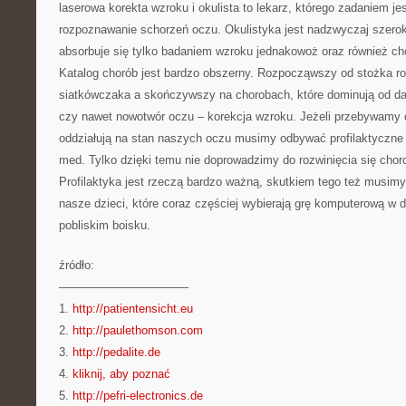
laserowa korekta wzroku i okulista to lekarz, którego zadaniem jest
rozpoznawanie schorzeń oczu. Okulistyka jest nadzwyczaj szerok
absorbuje się tylko badaniem wzroku jednakowoż oraz również cho
Katalog chorób jest bardzo obszerny. Rozpocząwszy od stożka 
siatkówczaka a skończywszy na chorobach, które dominują od da
czy nawet nowotwór oczu – korekcja wzroku. Jeżeli przebywamy 
oddziałują na stan naszych oczu musimy odbywać profilaktyczne b
med. Tylko dzięki temu nie doprowadzimy do rozwinięcia się chor
Profilaktyka jest rzeczą bardzo ważną, skutkiem tego też musim
nasze dzieci, które coraz częściej wybierają grę komputerową w d
pobliskim boisku.
źródło:
———————————
1.
http://patientensicht.eu
2.
http://paulethomson.com
3.
http://pedalite.de
4.
kliknij, aby poznać
5.
http://pefri-electronics.de