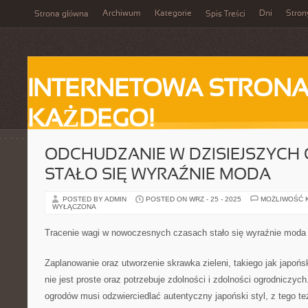
Archiwum
Kategorie
Dni
Stron
Strona główna
Spis Treści
INTERNETOWA STRONA
KAŻDEGO!
ODCHUDZANIE W DZISIEJSZYCH
STAŁO SIĘ WYRAŹNIE MODA
POSTED BY ADMIN
POSTED ON WRZ - 25 - 2025
MOŻLIWOŚĆ 
WYŁĄCZONA
Tracenie wagi w nowoczesnych czasach stało się wyraźnie moda
Zaplanowanie oraz utworzenie skrawka zieleni, takiego jak japo
nie jest proste oraz potrzebuje zdolności i zdolności ogrodniczyc
ogrodów musi odzwierciedlać autentyczny japoński styl, z tego 