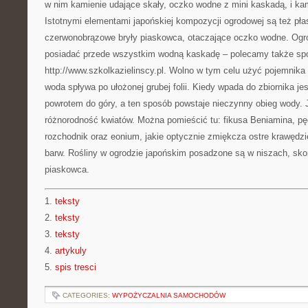
w nim kamienie udające skały, oczko wodne z mini kaskadą, i kam
Istotnymi elementami japońskiej kompozycji ogrodowej są też płas
czerwonobrązowe bryły piaskowca, otaczające oczko wodne. Ogró
posiadać przede wszystkim wodną kaskadę – polecamy także s
http://www.szkolkazielinscy.pl. Wolno w tym celu użyć pojemnika
woda spływa po ułożonej grubej folii. Kiedy wpada do zbiornika 
powrotem do góry, a ten sposób powstaje nieczynny obieg wody. 
różnorodność kwiatów. Można pomieścić tu: fikusa Beniamina, pęd
rozchodnik oraz eonium, jakie optycznie zmiękcza ostre krawędzi
barw. Rośliny w ogrodzie japońskim posadzone są w niszach, sko
piaskowca.
1.
teksty
2.
teksty
3.
teksty
4.
artykuly
5.
spis tresci
CATEGORIES:
WYPOŻYCZALNIA SAMOCHODÓW