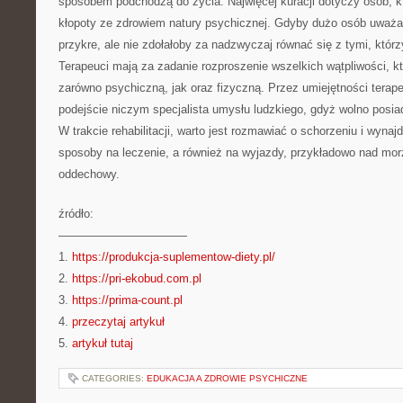
sposobem podchodzą do życia. Najwięcej kuracji dotyczy osób, kt
kłopoty ze zdrowiem natury psychicznej. Gdyby dużo osób uważało,
przykre, ale nie zdołałoby za nadzwyczaj równać się z tymi, któr
Terapeuci mają za zadanie rozproszenie wszelkich wątpliwości, k
zarówno psychiczną, jak oraz fizyczną. Przez umiejętności terap
podejście niczym specjalista umysłu ludzkiego, gdyż wolno posia
W trakcie rehabilitacji, warto jest rozmawiać o schorzeniu i wyna
sposoby na leczenie, a również na wyjazdy, przykładowo nad morz
oddechowy.
źródło:
———————————
1.
https://produkcja-suplementow-diety.pl/
2.
https://pri-ekobud.com.pl
3.
https://prima-count.pl
4.
przeczytaj artykuł
5.
artykuł tutaj
CATEGORIES:
EDUKACJA A ZDROWIE PSYCHICZNE