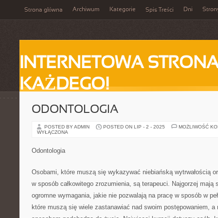
Archiwum
Kategorie
Dni
Stron
Strona główna
Spis Treści
INTERNETOWA STRONA
KAŻDEGO!
ODONTOLOGIA
POSTED BY ADMIN
POSTED ON LIP - 2 - 2025
MOŻLIWOŚĆ K
WYŁĄCZONA
Odontologia
Osobami, które muszą się wykazywać niebiańską wytrwałością o
w sposób całkowitego zrozumienia, są terapeuci. Najgorzej mają s
ogromne wymagania, jakie nie pozwalają na pracę w sposób w pe
które muszą się wiele zastanawiać nad swoim postępowaniem, a 