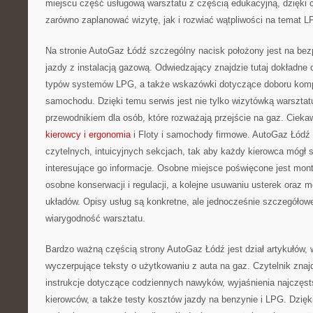
miejscu część usługową warsztatu z częścią edukacyjną, dzięki
zarówno zaplanować wizytę, jak i rozwiać wątpliwości na temat L
Na stronie AutoGaz Łódź szczególny nacisk położony jest na be
jazdy z instalacją gazową. Odwiedzający znajdzie tutaj dokładne o
typów systemów LPG, a także wskazówki dotyczące doboru kom
samochodu. Dzięki temu serwis jest nie tylko wizytówką warsztat
przewodnikiem dla osób, które rozważają przejście na gaz. Cieka
kierowcy i ergonomia
i Floty i samochody firmowe. AutoGaz Łódź 
czytelnych, intuicyjnych sekcjach, tak aby każdy kierowca mógł
interesujące go informacje. Osobne miejsce poświęcone jest mont
osobne konserwacji i regulacji, a kolejne usuwaniu usterek oraz m
układów. Opisy usług są konkretne, ale jednocześnie szczegóło
wiarygodność warsztatu.
Bardzo ważną częścią strony AutoGaz Łódź jest dział artykułów, 
wyczerpujące teksty o użytkowaniu z auta na gaz. Czytelnik znajd
instrukcje dotyczące codziennych nawyków, wyjaśnienia najczęst
kierowców, a także testy kosztów jazdy na benzynie i LPG. Dzięki