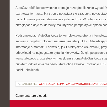
AutoGaz Łódź konsekwentnie promuje rozsądne liczenie wydatkó
użytkowaniem auta. Na stronie pojawiają się szacunki, pokazujące
na tankowanie po zainstalowaniu systemu LPG. W połączeniu z i
przeglądach daje to kierowcy realistyczną perspektywę opłacalnośc
Podsumowując, AutoGaz Łódź to kompleksowa strona internetowa
serwisu z bogatym blogiem na temat instalacji LPG. Odwiedzając
informacje o montażu i serwisie, jak i praktyczne wskazówki, przy
odpowiedzi na najczęstsze pytania kierowców. Dzięki połączeniu
warsztatowego z przystępnym językiem strona AutoGaz Łódź sta
punktem odniesienia dla osób, które chcą założyć instalację LPG i
Łodzi i okolicach.
CATEGORIES:
WENTYLACJA I KLIMATYZACJA W NOWOCZESNYCH DOM
Comments are closed.