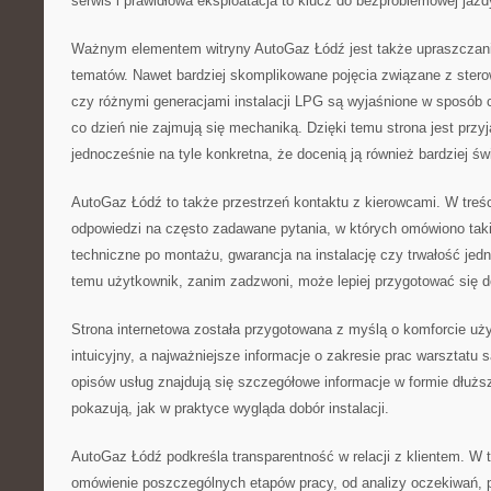
serwis i prawidłowa eksploatacja to klucz do bezproblemowej jazd
Ważnym elementem witryny AutoGaz Łódź jest także upraszczan
tematów. Nawet bardziej skomplikowane pojęcia związane z ster
czy różnymi generacjami instalacji LPG są wyjaśnione w sposób c
co dzień nie zajmują się mechaniką. Dzięki temu strona jest przy
jednocześnie na tyle konkretna, że docenią ją również bardziej ś
AutoGaz Łódź to także przestrzeń kontaktu z kierowcami. W treśc
odpowiedzi na często zadawane pytania, w których omówiono taki
techniczne po montażu, gwarancja na instalację czy trwałość jedn
temu użytkownik, zanim zadzwoni, może lepiej przygotować się 
Strona internetowa została przygotowana z myślą o komforcie użyt
intuicyjny, a najważniejsze informacje o zakresie prac warsztatu
opisów usług znajdują się szczegółowe informacje w formie dłuższ
pokazują, jak w praktyce wygląda dobór instalacji.
AutoGaz Łódź podkreśla transparentność w relacji z klientem. W
omówienie poszczególnych etapów pracy, od analizy oczekiwań, p