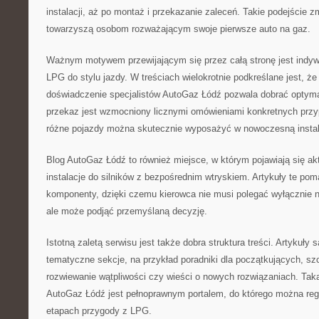
instalacji, aż po montaż i przekazanie zaleceń. Takie podejście 
towarzyszą osobom rozważającym swoje pierwsze auto na gaz.
Ważnym motywem przewijającym się przez całą stronę jest indywid
LPG do stylu jazdy. W treściach wielokrotnie podkreślane jest, że 
doświadczenie specjalistów AutoGaz Łódź pozwala dobrać optyma
przekaz jest wzmocniony licznymi omówieniami konkretnych przyp
różne pojazdy można skutecznie wyposażyć w nowoczesną instal
Blog AutoGaz Łódź to również miejsce, w którym pojawiają się aktu
instalacje do silników z bezpośrednim wtryskiem. Artykuły te po
komponenty, dzięki czemu kierowca nie musi polegać wyłącznie n
ale może podjąć przemyślaną decyzję.
Istotną zaletą serwisu jest także dobra struktura treści. Artykuł
tematyczne sekcje, na przykład poradniki dla początkujących, sz
rozwiewanie wątpliwości czy wieści o nowych rozwiązaniach. Taka
AutoGaz Łódź jest pełnoprawnym portalem, do którego można reg
etapach przygody z LPG.