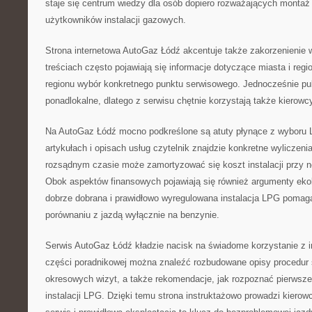
staje się centrum wiedzy dla osób dopiero rozważających montaż
użytkowników instalacji gazowych.
Strona internetowa AutoGaz Łódź akcentuje także zakorzenienie w
treściach często pojawiają się informacje dotyczące miasta i reg
regionu wybór konkretnego punktu serwisowego. Jednocześnie pub
ponadlokalne, dlatego z serwisu chętnie korzystają także kierowc
Na AutoGaz Łódź mocno podkreślone są atuty płynące z wyboru 
artykułach i opisach usług czytelnik znajdzie konkretne wyliczeni
rozsądnym czasie może zamortyzować się koszt instalacji przy 
Obok aspektów finansowych pojawiają się również argumenty ekol
dobrze dobrana i prawidłowo wyregulowana instalacja LPG pomag
porównaniu z jazdą wyłącznie na benzynie.
Serwis AutoGaz Łódź kładzie nacisk na świadome korzystanie z i
części poradnikowej można znaleźć rozbudowane opisy procedu
okresowych wizyt, a także rekomendacje, jak rozpoznać pierwsze
instalacji LPG. Dzięki temu strona instruktażowo prowadzi kierow