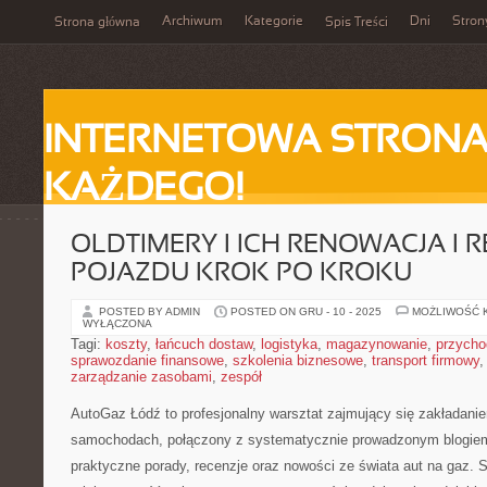
Archiwum
Kategorie
Dni
Stron
Strona główna
Spis Treści
INTERNETOWA STRONA
KAŻDEGO!
OLDTIMERY I ICH RENOWACJA I R
POJAZDU KROK PO KROKU
POSTED BY ADMIN
POSTED ON GRU - 10 - 2025
MOŻLIWOŚĆ 
WYŁĄCZONA
Tagi:
koszty
,
łańcuch dostaw
,
logistyka
,
magazynowanie
,
przycho
sprawozdanie finansowe
,
szkolenia biznesowe
,
transport firmowy
zarządzanie zasobami
,
zespół
AutoGaz Łódź to profesjonalny warsztat zajmujący się zakładanie
samochodach, połączony z systematycznie prowadzonym blogiem
praktyczne porady, recenzje oraz nowości ze świata aut na gaz. S