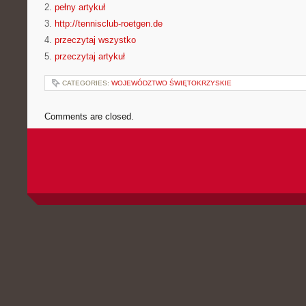
2.
pełny artykuł
3.
http://tennisclub-roetgen.de
4.
przeczytaj wszystko
5.
przeczytaj artykuł
CATEGORIES:
WOJEWÓDZTWO ŚWIĘTOKRZYSKIE
Comments are closed.