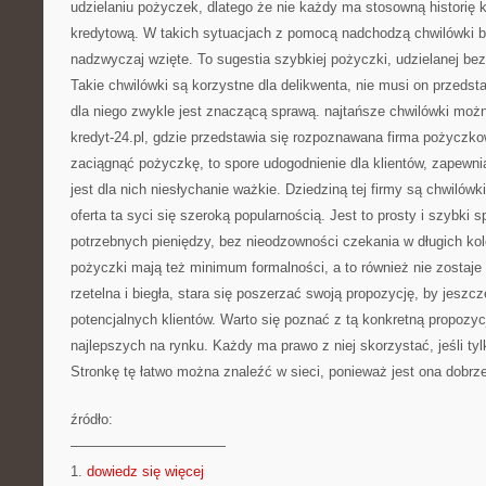
udzielaniu pożyczek, dlatego że nie każdy ma stosowną historię 
kredytową. W takich sytuacjach z pomocą nadchodzą chwilówki be
nadzwyczaj wzięte. To sugestia szybkiej pożyczki, udzielanej b
Takie chwilówki są korzystne dla delikwenta, nie musi on przeds
dla niego zwykle jest znaczącą sprawą. najtańsze chwilówki moż
kredyt-24.pl, gdzie przedstawia się rozpoznawana firma pożyczk
zaciągnąć pożyczkę, to spore udogodnienie dla klientów, zapewni
jest dla nich niesłychanie ważkie. Dziedziną tej firmy są chwilówk
oferta ta syci się szeroką popularnością. Jest to prosty i szybki 
potrzebnych pieniędzy, bez nieodzowności czekania w długich ko
pożyczki mają też minimum formalności, a to również nie zostaje 
rzetelna i biegła, stara się poszerzać swoją propozycję, by jeszc
potencjalnych klientów. Warto się poznać z tą konkretną propozycj
najlepszych na rynku. Każdy ma prawo z niej skorzystać, jeśli tylk
Stronkę tę łatwo można znaleźć w sieci, ponieważ jest ona dobr
źródło:
———————————
1.
dowiedz się więcej