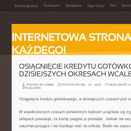
Archiwum
Kategorie
Dni
Stron
Strona główna
Spis Treści
INTERNETOWA STRONA
KAŻDEGO!
OSIĄGNIĘCIE KREDYTU GOTÓWK
DZISIEJSZYCH OKRESACH WCAL
POSTED BY ADMIN
POSTED ON SIE - 19 - 2025
MOŻLIWOŚĆ 
WYŁĄCZONA
Osiągnięcie kredytu gotówkowego, w dzisiejszych czasach pod 
W współczesnych czasach poniektórym ludziom uciążliwie się żyj
sklepach powoduje, że każdy pragnie je posiadać. Jednak nie wsz
satysfakcjonujące i nie każdego stać na unikaty. Banki nie zaws